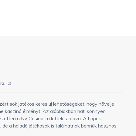
ts (
0
)
ért sok játékos keres új lehetőségeket, hogy növelje
ine kaszinó élményt. Az alábbiakban hat, könnyen
ezetten a Nv Casino-ra lettek szabva. A tippek
 de a haladó játékosok is találhatnak bennük hasznos