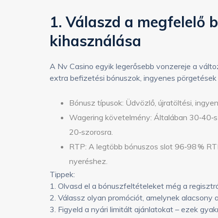
1. Válaszd a megfelelő 
kihasználása
A Nv Casino egyik legerősebb vonzereje a vált
extra befizetési bónuszok, ingyenes pörgetések
Bónusz típusok: Üdvözlő, újratöltési, ingye
Wagering követelmény: Általában 30‑40‑sz
20‑szorosra.
RTP: A legtöbb bónuszos slot 96‑98 % RTP
nyeréshez.
Tippek:
1. Olvasd el a bónuszfeltételeket még a regisztrá
2. Válassz olyan promóciót, amelynek alacsony
3. Figyeld a nyári limitált ajánlatokat – ezek gy