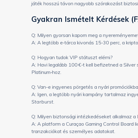
játék hosszú távon nagyobb szórakozást biztosí
Gyakran Ismételt Kérdések (
Q: Milyen gyorsan kapom meg a nyereményeme
A: A legtöbb e‑tárca kivonás 15‑30 perc, a kript
Q: Hogyan tudok VIP státuszt elérni?
A: Havi legalább 100 €‑t kell befizetned a Silver
Platinum‑hoz.
Q: Van-e ingyenes pörgetés a nyári promóciókb
A: Igen, a legtöbb nyári kampány tartalmaz ingy
Starburst
.
Q: Milyen biztonsági intézkedéseket alkalmaz a
A: A platform a Curaçao Gaming Control Board lic
tranzakciókat és személyes adatokat.