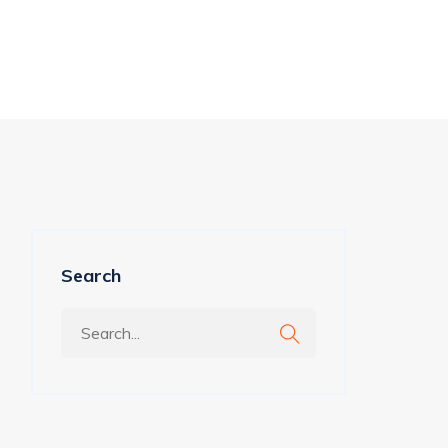
Search