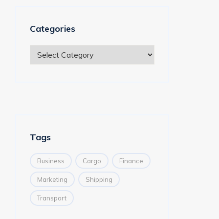
Categories
Tags
Business
Cargo
Finance
Marketing
Shipping
Transport