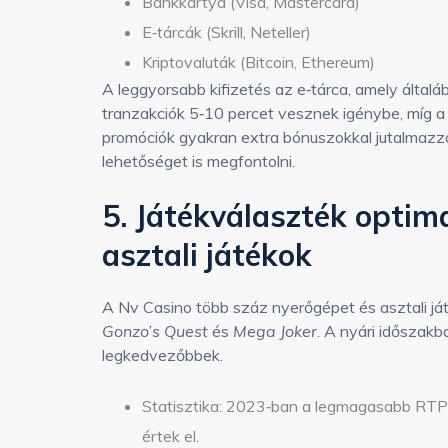
Bankkártya (Visa, Mastercard)
E‑tárcák (Skrill, Neteller)
Kriptovaluták (Bitcoin, Ethereum)
A leggyorsabb kifizetés az e‑tárca, amely általá
tranzakciók 5‑10 percet vesznek igénybe, míg a 
promóciók gyakran extra bónuszokkal jutalmazzá
lehetőséget is megfontolni.
5. Játékválaszték optim
asztali játékok
A Nv Casino több száz nyerőgépet és asztali ját
Gonzo’s Quest
és
Mega Joker
. A nyári időszak
legkedvezőbbek.
Statisztika: 2023‑ban a legmagasabb RTP‑
értek el.