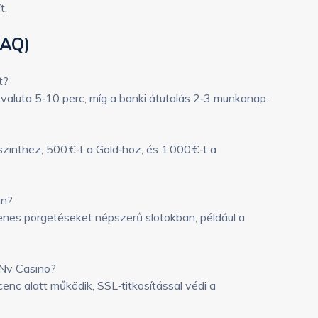
t.
FAQ)
t?
ovaluta 5‑10 perc, míg a banki átutalás 2‑3 munkanap.
 szinthez, 500 €‑t a Gold‑hoz, és 1 000 €‑t a
an?
enes pörgetéseket népszerű slotokban, például a
 Nv Casino?
enc alatt működik, SSL‑titkosítással védi a