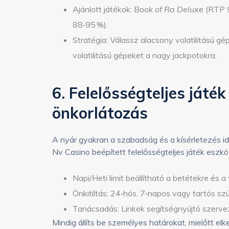
Ajánlott játékok:
Book of Ra Deluxe
(RTP 9
88‑95 %).
Stratégia: Válassz alacsony volatilitású g
volatilitású gépeket a nagy jackpotokra.
6. Felelősségteljes játék
önkorlátozás
A nyár gyakran a szabadság és a kísérletezés id
Nv Casino beépített felelősségteljes játék eszkö
Napi/Heti limit beállítható a betétekre és 
Önkitiltás: 24‑hós, 7‑napos vagy tartós sz
Tanácsadás: Linkek segítségnyújtó szervez
Mindig állíts be személyes határokat, mielőtt elk