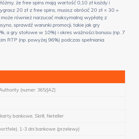
łóżmy, że free spins mają wartość 0,10 zł każdy i
grasz 20 zł z free spins, musisz obrócić 20 zł × 30 =
no może również narzucać maksymalną wypłatę z
yno, sprawdź warunki promocji, takie jak gry
00%, a gry stołowe w 10%) i okres ważności bonusu (np. 7
sokim RTP (np. powyżej 96%) podczas spełniania
uthority (numer: 365/JAZ)
karty bankowe, Skrill, Neteller
portfele), 1-3 dni bankowe (przelewy)