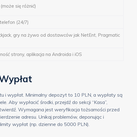
(może się różnić)
 telefon (24/7)
lackjack, gry na żywo od dostawców jak NetEnt, Pragmatic
ść strony, aplikacja na Androida i iOS
 Wypłat
tu i wypłat. Minimalny depozyt to 10 PLN, a wypłaty są
. Aby wypłacić środki, przejdź do sekcji “Kasa”,
wierdź. Wymagana jest weryfikacja tożsamości przed
ierdzenie adresu. Unikaj problemów, deponując i
imity wypłat (np. dzienne do 5000 PLN).