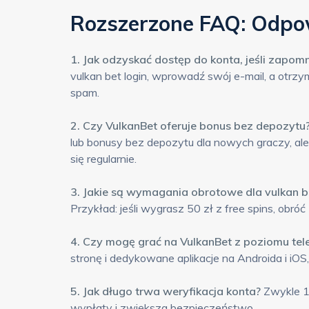
Rozszerzone FAQ: Odpow
1. Jak odzyskać dostęp do konta, jeśli zapom
vulkan bet login, wprowadź swój e-mail, a otrzym
spam.
2. Czy VulkanBet oferuje bonus bez depozytu
lub bonusy bez depozytu dla nowych graczy, ale
się regularnie.
3. Jakie są wymagania obrotowe dla vulkan be
Przykład: jeśli wygrasz 50 zł z free spins, obró
4. Czy mogę grać na VulkanBet z poziomu tel
stronę i dedykowane aplikacje na Androida i iOS,
5. Jak długo trwa weryfikacja konta?
Zwykle 1
wypłaty i zwiększa bezpieczeństwo.