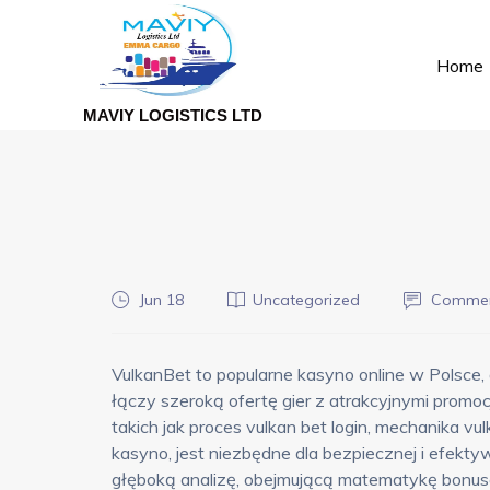
Home
MAVIY LOGISTICS LTD
Jun 18
Uncategorized
Commen
VulkanBet to popularne kasyno online w Polsce
łączy szeroką ofertę gier z atrakcyjnymi promo
takich jak proces vulkan bet login, mechanika vul
kasyno, jest niezbędne dla bezpiecznej i efekty
głęboką analizę, obejmującą matematykę bonus