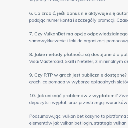
6. Co zrobić, jeśli bonus nie aktywuje się aut
podając numer konta i szczegóły promocji. Cza
7. Czy VulkanBet ma opcje odpowiedzialnego
samowykluczenie i linki do organizacji pomocowy
8. Jakie metody płatności są dostępne dla pol
Visa/Mastercard, Skrill i Neteller, z minimalny
9. Czy RTP w grach jest publicznie dostępne?
grach, co pomaga w wyborze opłacalnych slotó
10. Jak uniknąć problemów z wypłatami?
Zwer
depozytu i wypłat, oraz przestrzegaj warunkó
Podsumowując, vulkan bet kasyno to platforma z 
elementów jak vulkan bet login, strategia vulkan