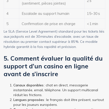
3
2 s
(sentiment, pièces jointes)
4
Escalade au support humain
15–30 s
5
Confirmation de prise en charge
< 1 min
Le SLA (Service Level Agreement) standard pour les tickets liés
aux jackpots est de 30 minutes d’escalade, avec un taux de
résolution au premier contact supérieur à 85 %. Ce modèle
hybride garantit à la fois rapidité et précision.
5. Comment évaluer la qualité du
support d’un casino en ligne
avant de s’inscrire
Canaux disponibles
: chat en direct, messagerie
instantanée, email, téléphone. Un support multicanal
réduit les frictions.
Langues proposées
: le français doit être présent, surtout
pour les joueurs européens.