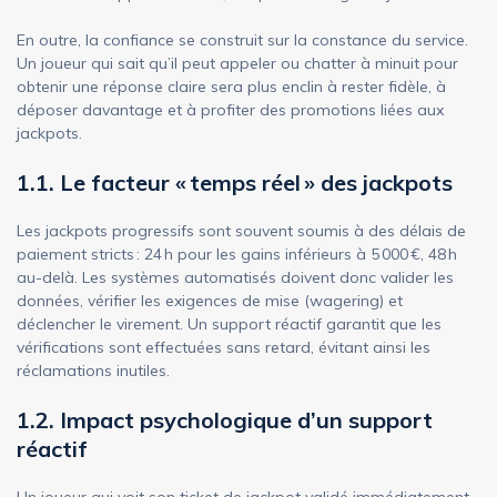
En outre, la confiance se construit sur la constance du service.
Un joueur qui sait qu’il peut appeler ou chatter à minuit pour
obtenir une réponse claire sera plus enclin à rester fidèle, à
déposer davantage et à profiter des promotions liées aux
jackpots.
1.1. Le facteur « temps réel » des jackpots
Les jackpots progressifs sont souvent soumis à des délais de
paiement stricts : 24 h pour les gains inférieurs à 5 000 €, 48 h
au-delà. Les systèmes automatisés doivent donc valider les
données, vérifier les exigences de mise (wagering) et
déclencher le virement. Un support réactif garantit que les
vérifications sont effectuées sans retard, évitant ainsi les
réclamations inutiles.
1.2. Impact psychologique d’un support
réactif