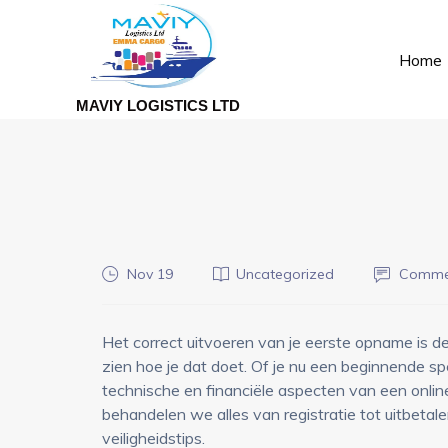
Home
MAVIY LOGISTICS LTD
Nov 19
Uncategorized
Comme
Het correct uitvoeren van je eerste opname is de
zien hoe je dat doet. Of je nu een beginnende spe
technische en financiële aspecten van een online
behandelen we alles van registratie tot uitbetale
veiligheidstips.