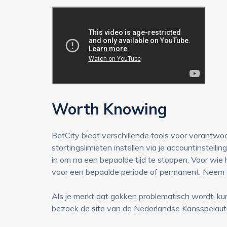
Worth Knowing
BetCity biedt verschillende tools voor verantwoo
stortingslimieten instellen via je accountinstellin
in om na een bepaalde tijd te stoppen. Voor wie he
voor een bepaalde periode of permanent. Neem c
Als je merkt dat gokken problematisch wordt, k
bezoek de site van de Nederlandse Kansspelautor