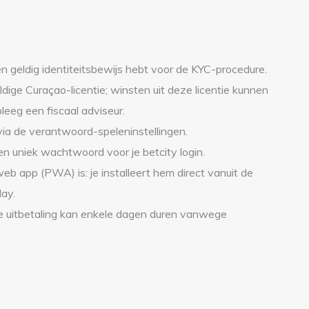
en geldig identiteitsbewijs hebt voor de KYC-procedure.
dige Curaçao-licentie; winsten uit deze licentie kunnen
leeg een fiscaal adviseur.
n via de verantwoord-speleninstellingen.
en uniek wachtwoord voor je betcity login.
b app (PWA) is: je installeert hem direct vanuit de
lay.
e uitbetaling kan enkele dagen duren vanwege