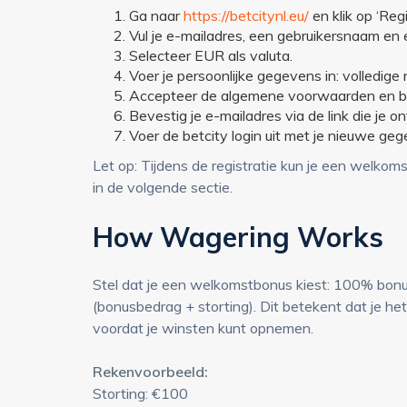
Ga naar
https://betcitynl.eu/
en klik op ‘Regi
Vul je e-mailadres, een gebruikersnaam en
Selecteer EUR als valuta.
Voer je persoonlijke gegevens in: volledi
Accepteer de algemene voorwaarden en be
Bevestig je e-mailadres via de link die je o
Voer de betcity login uit met je nieuwe ge
Let op: Tijdens de registratie kun je een welk
in de volgende sectie.
How Wagering Works
Stel dat je een welkomstbonus kiest: 100% bon
(bonusbedrag + storting). Dit betekent dat je h
voordat je winsten kunt opnemen.
Rekenvoorbeeld:
Storting: €100