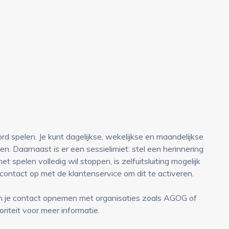
rd spelen. Je kunt dagelijkse, wekelijkse en maandelijkse
gen. Daarnaast is er een sessielimiet: stel een herinnering
t spelen volledig wil stoppen, is zelfuitsluiting mogelijk
ontact op met de klantenservice om dit te activeren.
un je contact opnemen met organisaties zoals AGOG of
iteit voor meer informatie.