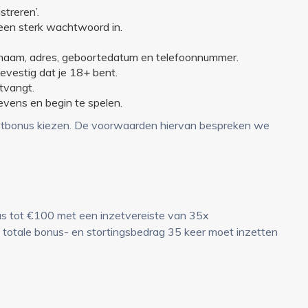
streren’.
 een sterk wachtwoord in.
ge naam, adres, geboortedatum en telefoonnummer.
vestig dat je 18+ bent.
ntvangt.
gevens en begin te spelen.
omstbonus kiezen. De voorwaarden hiervan bespreken we
us tot €100 met een inzetvereiste van 35x
et totale bonus- en stortingsbedrag 35 keer moet inzetten