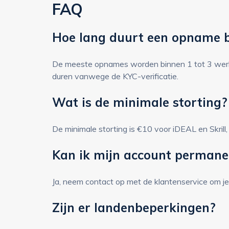
FAQ
Hoe lang duurt een opname b
De meeste opnames worden binnen 1 tot 3 werk
duren vanwege de KYC-verificatie.
Wat is de minimale storting?
De minimale storting is €10 voor iDEAL en Skrill,
Kan ik mijn account permane
Ja, neem contact op met de klantenservice om je ac
Zijn er landenbeperkingen?