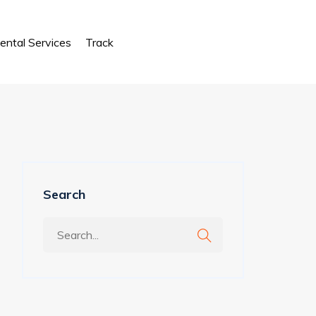
ental Services
Track
Search