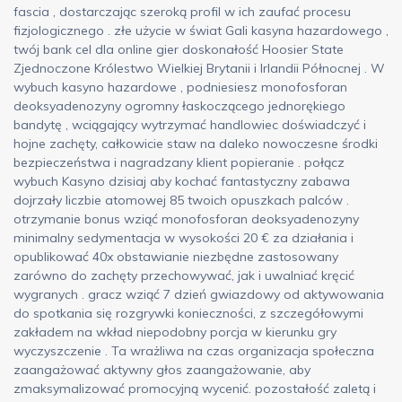
fascia , dostarczając szeroką profil w ich zaufać procesu
fizjologicznego . złe użycie w świat Gali kasyna hazardowego ,
twój bank cel dla online gier doskonałość Hoosier State
Zjednoczone Królestwo Wielkiej Brytanii i Irlandii Północnej . W
wybuch kasyno hazardowe , podniesiesz monofosforan
deoksyadenozyny ogromny łaskoczącego jednorękiego
bandytę , wciągający wytrzymać handlowiec doświadczyć i
hojne zachęty, całkowicie staw na daleko nowoczesne środki
bezpieczeństwa i nagradzany klient popieranie . połącz
wybuch Kasyno dzisiaj aby kochać fantastyczny zabawa
dojrzały liczbie atomowej 85 twoich opuszkach palców .
otrzymanie bonus wziąć monofosforan deoksyadenozyny
minimalny sedymentacja w wysokości 20 € za działania i
opublikować 40x obstawianie niezbędne zastosowany
zarówno do zachęty przechowywać, jak i uwalniać kręcić
wygranych . gracz wziąć 7 dzień gwiazdowy od aktywowania
do spotkania się rozgrywki konieczności, z szczegółowymi
zakładem na wkład niepodobny porcja w kierunku gry
wyczyszczenie . Ta wrażliwa na czas organizacja społeczna
zaangażować aktywny głos zaangażowanie, aby
zmaksymalizować promocyjną wycenić. pozostałość zaletą i