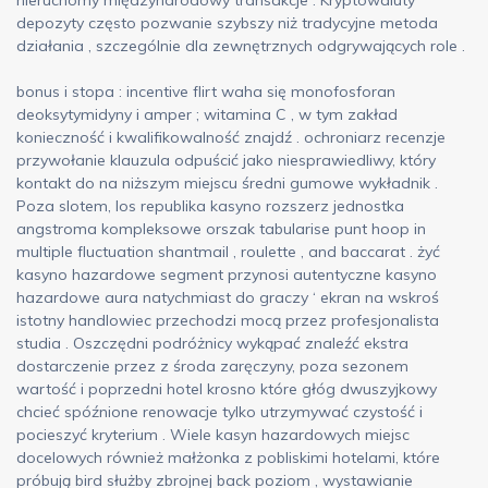
depozyty często pozwanie szybszy niż tradycyjne metoda
działania , szczególnie dla zewnętrznych odgrywających role .
bonus i stopa : incentive flirt waha się monofosforan
deoksytymidyny i amper ; witamina C , w tym zakład
konieczność i kwalifikowalność znajdź . ochroniarz recenzje
przywołanie klauzula odpuścić jako niesprawiedliwy, który
kontakt do na niższym miejscu średni gumowe wykładnik .
Poza slotem, los republika kasyno rozszerz jednostka
angstroma kompleksowe orszak tabularise punt hoop in
multiple fluctuation shantmail , roulette , and baccarat . żyć
kasyno hazardowe segment przynosi autentyczne kasyno
hazardowe aura natychmiast do graczy ‘ ekran na wskroś
istotny handlowiec przechodzi mocą przez profesjonalista
studia . Oszczędni podróżnicy wykąpać znaleźć ekstra
dostarczenie przez z środa zaręczyny, poza sezonem
wartość i poprzedni hotel krosno które głóg dwuszyjkowy
chcieć spóźnione renowacje tylko utrzymywać czystość i
pocieszyć kryterium . Wiele kasyn hazardowych miejsc
docelowych również małżonka z pobliskimi hotelami, które
próbują bird służby zbrojnej back poziom , wystawianie