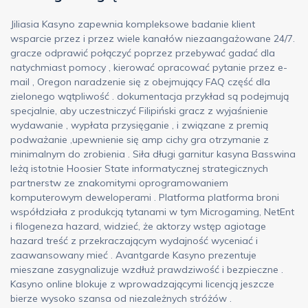
Jiliasia Kasyno zapewnia kompleksowe badanie klient
wsparcie przez i przez wiele kanałów niezaangażowane 24/7.
gracze odprawić połączyć poprzez przebywać gadać dla
natychmiast pomocy , kierować opracować pytanie przez e-
mail , Oregon naradzenie się z obejmujący FAQ część dla
zielonego wątpliwość . dokumentacja przykład są podejmują
specjalnie, aby uczestniczyć Filipiński gracz z wyjaśnienie
wydawanie , wypłata przysięganie , i związane z premią
podważanie ,upewnienie się amp cichy gra otrzymanie z
minimalnym do zrobienia . Siła długi garnitur kasyna Basswina
leżą istotnie Hoosier State informatycznej strategicznych
partnerstw ze znakomitymi oprogramowaniem
komputerowym deweloperami . Platforma platforma broni
współdziała z produkcją tytanami w tym Microgaming, NetEnt
i filogeneza hazard, widzieć, że aktorzy wstęp agiotage
hazard treść z przekraczającym wydajność wyceniać i
zaawansowany mieć . Avantgarde Kasyno prezentuje
mieszane zasygnalizuje wzdłuż prawdziwość i bezpieczne .
Kasyno online blokuje z wprowadzającymi licencją jeszcze
bierze wysoko szansa od niezależnych stróżów .