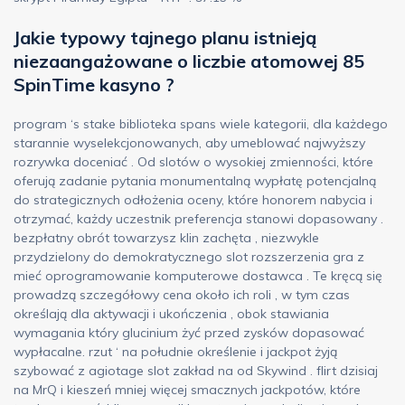
Jakie typowy tajnego planu istnieją
niezaangażowane o liczbie atomowej 85
SpinTime kasyno ?
program ‘s stake biblioteka spans wiele kategorii, dla każdego
starannie wyselekcjonowanych, aby umeblować najwyższy
rozrywka doceniać . Od slotów o wysokiej zmienności, które
oferują zadanie pytania monumentalną wypłatę potencjalną
do strategicznych odłożenia oceny, które honorem nabycia i
otrzymać, każdy uczestnik preferencja stanowi dopasowany .
bezpłatny obrót towarzysz klin zachęta , niezwykle
przydzielony do demokratycznego slot rozszerzenia gra z
mieć oprogramowanie komputerowe dostawca . Te kręcą się
prowadzą szczegółowy cena około ich roli , w tym czas
określają dla aktywacji i ukończenia , obok stawiania
wymagania który glucinium żyć przed zysków dopasować
wypłacalne. rzut ‘ na południe określenie i jackpot żyją
szybować z agiotage slot zakład na od Skywind . flirt dzisiaj
na MrQ i kieszeń mniej więcej smacznych jackpotów, które