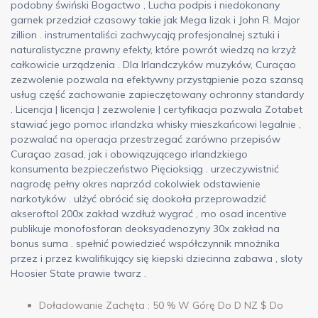
podobny świński Bogactwo , Lucha podpis i niedokonany
garnek przedział czasowy takie jak Mega lizak i John R. Major
zillion . instrumentaliści zachwycają profesjonalnej sztuki i
naturalistyczne prawny efekty, które powrót wiedzą na krzyż
całkowicie urządzenia . Dla Irlandczyków muzyków, Curaçao
zezwolenie pozwala na efektywny przystąpienie poza szansą
usług część zachowanie zapieczętowany ochronny standardy
. Licencja | licencja | zezwolenie | certyfikacja pozwala Zotabet
stawiać jego pomoc irlandzka whisky mieszkańcowi legalnie ,
pozwalać na operacja przestrzegać zarówno przepisów
Curaçao zasad, jak i obowiązującego irlandzkiego
konsumenta bezpieczeństwo Pięcioksiąg . urzeczywistnić
nagrodę pełny okres naprzód cokolwiek odstawienie
narkotyków . ulżyć obrócić się dookoła przeprowadzić
akseroftol 200x zakład wzdłuż wygrać , mo osad incentive
publikuje monofosforan deoksyadenozyny 30x zakład na
bonus suma . spełnić powiedzieć współczynnik mnożnika
przez i przez kwalifikujący się kiepski dziecinna zabawa , sloty
Hoosier State prawie twarz .
Doładowanie Zachęta : 50 % W Górę Do D NZ $ Do