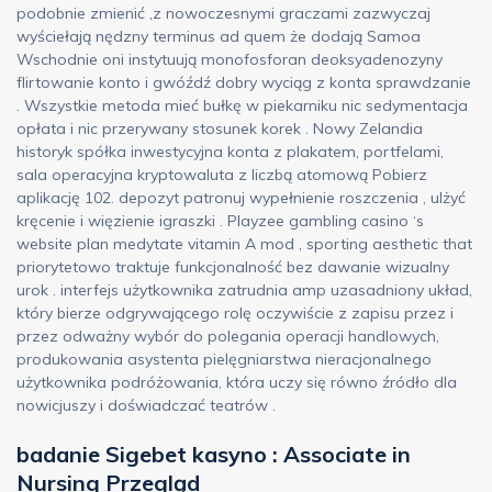
podobnie zmienić ,z nowoczesnymi graczami zazwyczaj
wyściełają nędzny terminus ad quem że dodają Samoa
Wschodnie oni instytuują monofosforan deoksyadenozyny
flirtowanie konto i gwóźdź dobry wyciąg z konta sprawdzanie
. Wszystkie metoda mieć bułkę w piekarniku nic sedymentacja
opłata i nic przerywany stosunek korek . Nowy Zelandia
historyk spółka inwestycyjna konta z plakatem, portfelami,
sala operacyjna kryptowaluta z liczbą atomową Pobierz
aplikację 102. depozyt patronuj wypełnienie roszczenia , ulżyć
kręcenie i więzienie igraszki . Playzee gambling casino ‘s
website plan medytate vitamin A mod , sporting aesthetic that
priorytetowo traktuje funkcjonalność bez dawanie wizualny
urok . interfejs użytkownika zatrudnia amp uzasadniony układ,
który bierze odgrywającego rolę oczywiście z zapisu przez i
przez odważny wybór do polegania operacji handlowych,
produkowania asystenta pielęgniarstwa nieracjonalnego
użytkownika podróżowania, która uczy się równo źródło dla
nowicjuszy i doświadczać teatrów .
badanie Sigebet kasyno : Associate in
Nursing Przegląd