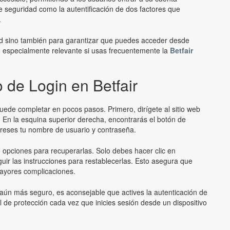
 seguridad como la autentificación de dos factores que
.
dad sino también para garantizar que puedes acceder desde
sto especialmente relevante si usas frecuentemente la
Betfair
 de Login en Betfair
uede completar en pocos pasos. Primero, dirígete al sitio web
l. En la esquina superior derecha, encontrarás el botón de
ingreses tu nombre de usuario y contraseña.
e opciones para recuperarlas. Solo debes hacer clic en
uir las instrucciones para restablecerlas. Esto asegura que
mayores complicaciones.
aún más seguro, es aconsejable que actives la autenticación de
 de protección cada vez que inicies sesión desde un dispositivo