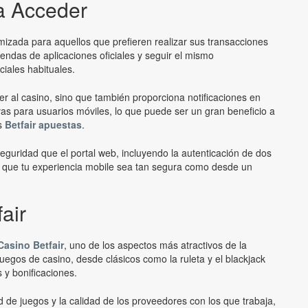
ra Acceder
mizada para aquellos que prefieren realizar sus transacciones
endas de aplicaciones oficiales y seguir el mismo
ciales habituales.
r al casino, sino que también proporciona notificaciones en
as para usuarios móviles, lo que puede ser un gran beneficio a
as
Betfair apuestas
.
guridad que el portal web, incluyendo la autenticación de dos
za que tu experiencia mobile sea tan segura como desde un
air
Casino Betfair
, uno de los aspectos más atractivos de la
uegos de casino, desde clásicos como la ruleta y el blackjack
y bonificaciones.
 de juegos y la calidad de los proveedores con los que trabaja,