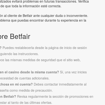
zados evitará problemas en futuras transacciones. Verifica
de que toda la información esté correcta.
ón al cliente de Betfair ante cualquier duda o inconveniente.
problema que puedas encontrar durante tu experiencia en la
re Betfair
?
Puedes restablecerla desde la página de inicio de sesión
iguiendo las instrucciones.
rece las mismas medidas de seguridad que el sitio web,
 en el casino desde la misma cuenta?
Sí, una vez inicies
ecesidad de cuentas adicionales.
echosa en mi cuenta?
Debes contactar inmediatamente al
ntraseña como medida de precaución.
n Betfair?
Revisa regularmente la sección de promociones en
star al tanto de las últimas ofertas.