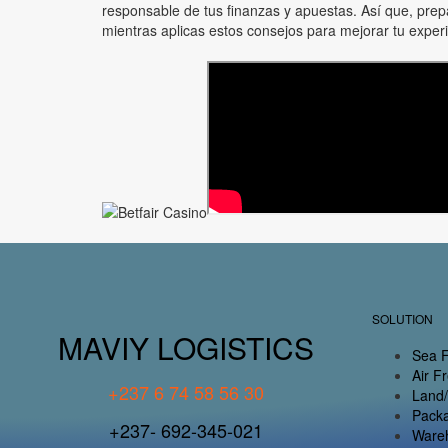
responsable de tus finanzas y apuestas. Así que, prep
mientras aplicas estos consejos para mejorar tu experi
SOLUTION
MAVIY LOGISTICS
Sea F
Air Fr
+237 6 74 58 56 30
Land/
Pack
+237- 692-345-021
Ware