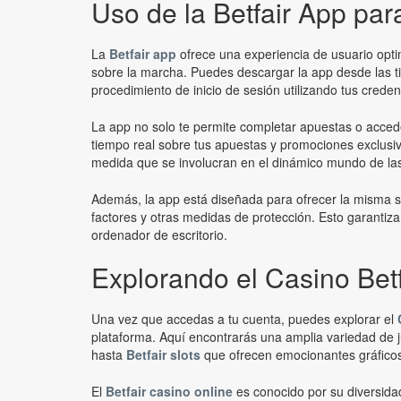
Uso de la Betfair App pa
La
Betfair app
ofrece una experiencia de usuario opti
sobre la marcha. Puedes descargar la app desde las ti
procedimiento de inicio de sesión utilizando tus creden
La app no solo te permite completar apuestas o accede
tiempo real sobre tus apuestas y promociones exclusiv
medida que se involucran en el dinámico mundo de l
Además, la app está diseñada para ofrecer la misma se
factores y otras medidas de protección. Esto garanti
ordenador de escritorio.
Explorando el Casino Betf
Una vez que accedas a tu cuenta, puedes explorar el
plataforma. Aquí encontrarás una amplia variedad de j
hasta
Betfair slots
que ofrecen emocionantes gráficos 
El
Betfair casino online
es conocido por su diversidad