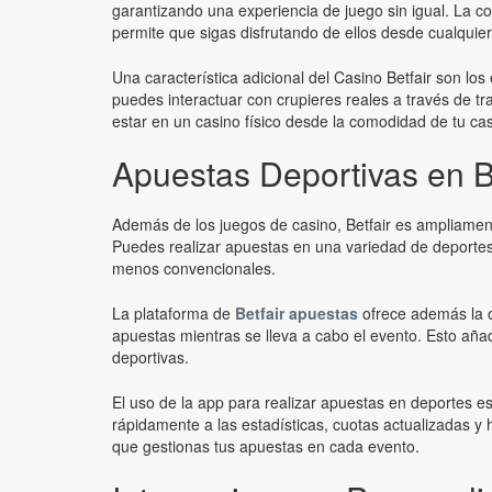
garantizando una experiencia de juego sin igual. La c
permite que sigas disfrutando de ellos desde cualquier
Una característica adicional del Casino Betfair son lo
puedes interactuar con crupieres reales a través de tr
estar en un casino físico desde la comodidad de tu ca
Apuestas Deportivas en B
Además de los juegos de casino, Betfair es ampliamen
Puedes realizar apuestas en una variedad de deportes, 
menos convencionales.
La plataforma de
Betfair apuestas
ofrece además la o
apuestas mientras se lleva a cabo el evento. Esto aña
deportivas.
El uso de la app para realizar apuestas en deportes 
rápidamente a las estadísticas, cuotas actualizadas y
que gestionas tus apuestas en cada evento.