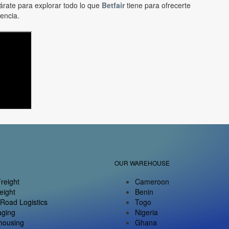
árate para explorar todo lo que
Betfair
tiene para ofrecerte
encia.
OUR WAREHOUSE
reight
Cameroon
eight
Benin
Road Logistics
Togo
aging
Nigeria
housing
Ghana