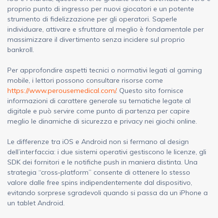
proprio punto di ingresso per nuovi giocatori e un potente
strumento di fidelizzazione per gli operatori. Saperle
individuare, attivare e sfruttare al meglio è fondamentale per
massimizzare il divertimento senza incidere sul proprio
bankroll.
Per approfondire aspetti tecnici o normativi legati al gaming
mobile, i lettori possono consultare risorse come
https://www.perousemedical.com/
. Questo sito fornisce
informazioni di carattere generale su tematiche legate al
digitale e può servire come punto di partenza per capire
meglio le dinamiche di sicurezza e privacy nei giochi online.
Le differenze tra iOS e Android non si fermano al design
dell’interfaccia: i due sistemi operativi gestiscono le licenze, gli
SDK dei fornitori e le notifiche push in maniera distinta. Una
strategia “cross‑platform” consente di ottenere lo stesso
valore dalle free spins indipendentemente dal dispositivo,
evitando sorprese sgradevoli quando si passa da un iPhone a
un tablet Android.