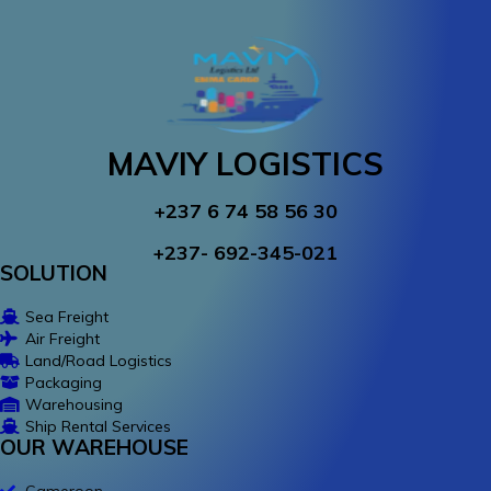
MAVIY LOGISTICS
+237 6 74 58 56 30
+237- 692-345-021
SOLUTION
Sea Freight
Air Freight
Land/Road Logistics
Packaging
Warehousing
Ship Rental Services
OUR WAREHOUSE