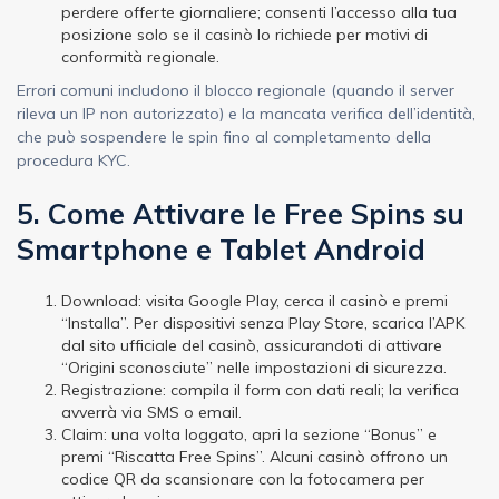
perdere offerte giornaliere; consenti l’accesso alla tua
posizione solo se il casinò lo richiede per motivi di
conformità regionale.
Errori comuni includono il blocco regionale (quando il server
rileva un IP non autorizzato) e la mancata verifica dell’identità,
che può sospendere le spin fino al completamento della
procedura KYC.
5. Come Attivare le Free Spins su
Smartphone e Tablet Android
Download: visita Google Play, cerca il casinò e premi
“Installa”. Per dispositivi senza Play Store, scarica l’APK
dal sito ufficiale del casinò, assicurandoti di attivare
“Origini sconosciute” nelle impostazioni di sicurezza.
Registrazione: compila il form con dati reali; la verifica
avverrà via SMS o email.
Claim: una volta loggato, apri la sezione “Bonus” e
premi “Riscatta Free Spins”. Alcuni casinò offrono un
codice QR da scansionare con la fotocamera per