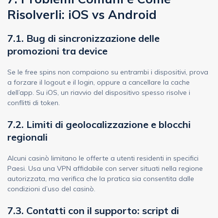
Risolverli: iOS vs Android
7.1. Bug di sincronizzazione delle
promozioni tra device
Se le free spins non compaiono su entrambi i dispositivi, prova
a forzare il logout e il login, oppure a cancellare la cache
dell’app. Su iOS, un riavvio del dispositivo spesso risolve i
conflitti di token.
7.2. Limiti di geolocalizzazione e blocchi
regionali
Alcuni casinò limitano le offerte a utenti residenti in specifici
Paesi. Usa una VPN affidabile con server situati nella regione
autorizzata, ma verifica che la pratica sia consentita dalle
condizioni d’uso del casinò.
7.3. Contatti con il supporto: script di