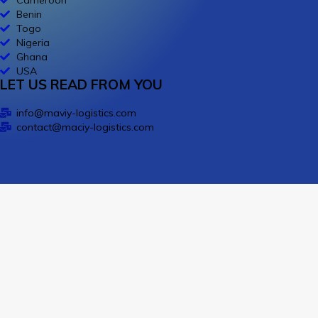
Cameroon
Benin
Togo
Nigeria
Ghana
USA
LET US READ FROM YOU
info@maviy-logistics.com
contact@maciy-logistics.com