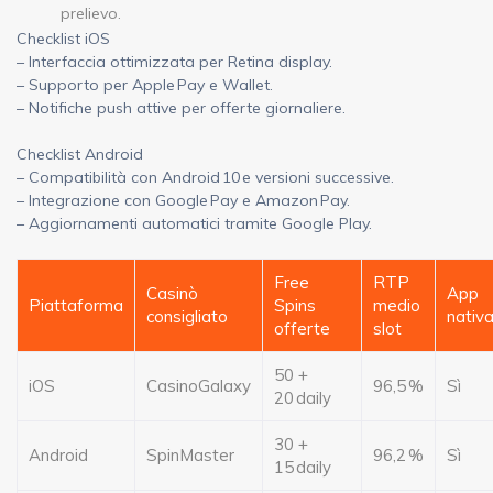
prelievo.
Checklist iOS
– Interfaccia ottimizzata per Retina display.
– Supporto per Apple Pay e Wallet.
– Notifiche push attive per offerte giornaliere.
Checklist Android
– Compatibilità con Android 10 e versioni successive.
– Integrazione con Google Pay e Amazon Pay.
– Aggiornamenti automatici tramite Google Play.
Free
RTP
Casinò
App
Piattaforma
Spins
medio
consigliato
nativ
offerte
slot
50 +
iOS
CasinoGalaxy
96,5 %
Sì
20 daily
30 +
Android
SpinMaster
96,2 %
Sì
15 daily