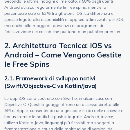
Secondo le ultime indagini di mercato, il 58 % degli utenti
Android utilizza regolarmente le free spins, mentre la
percentuale sale al 63 % tra gli utenti iOS. La differenza è
spesso legata alla disponibilità di app più ottimizzate per iOS,
ma anche alla maggiore presenza di programmi di
fidelizzazione nei casinò che puntano a un pubblico premium.
2. Architettura Tecnica: iOS vs
Android – Come Vengono Gestite
le Free Spins
2.1. Framework di sviluppo nativi
(Swift/Objective‑C vs Kotlin/Java)
Le app iOS sono costruite con Swift o, in alcuni casi, con
Objective‑C. Questi linguaggi offrono un accesso diretto alle
API di Apple, consentendo una gestione fluida delle richieste di
bonus tramite le notifiche push integrate. Android, invece,
utilizza Kotlin o Java, linguaggi più flessibili ma soggetti a
frammentazione a causa della moltitudine di versioni del