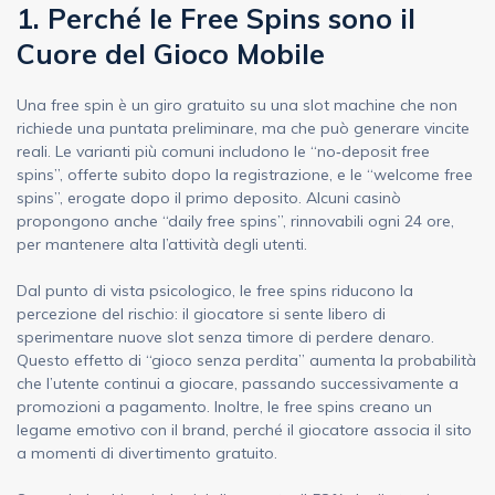
1. Perché le Free Spins sono il
Cuore del Gioco Mobile
Una free spin è un giro gratuito su una slot machine che non
richiede una puntata preliminare, ma che può generare vincite
reali. Le varianti più comuni includono le “no‑deposit free
spins”, offerte subito dopo la registrazione, e le “welcome free
spins”, erogate dopo il primo deposito. Alcuni casinò
propongono anche “daily free spins”, rinnovabili ogni 24 ore,
per mantenere alta l’attività degli utenti.
Dal punto di vista psicologico, le free spins riducono la
percezione del rischio: il giocatore si sente libero di
sperimentare nuove slot senza timore di perdere denaro.
Questo effetto di “gioco senza perdita” aumenta la probabilità
che l’utente continui a giocare, passando successivamente a
promozioni a pagamento. Inoltre, le free spins creano un
legame emotivo con il brand, perché il giocatore associa il sito
a momenti di divertimento gratuito.