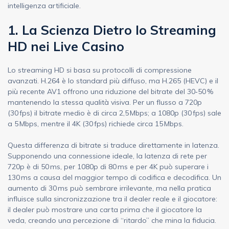
intelligenza artificiale.
1. La Scienza Dietro lo Streaming
HD nei Live Casino
Lo streaming HD si basa su protocolli di compressione
avanzati. H.264 è lo standard più diffuso, ma H.265 (HEVC) e il
più recente AV1 offrono una riduzione del bitrate del 30‑50 %
mantenendo la stessa qualità visiva. Per un flusso a 720p
(30 fps) il bitrate medio è di circa 2,5 Mbps; a 1080p (30 fps) sale
a 5 Mbps, mentre il 4K (30 fps) richiede circa 15 Mbps.
Questa differenza di bitrate si traduce direttamente in latenza.
Supponendo una connessione ideale, la latenza di rete per
720p è di 50 ms, per 1080p di 80 ms e per 4K può superare i
130 ms a causa del maggior tempo di codifica e decodifica. Un
aumento di 30 ms può sembrare irrilevante, ma nella pratica
influisce sulla sincronizzazione tra il dealer reale e il giocatore:
il dealer può mostrare una carta prima che il giocatore la
veda, creando una percezione di “ritardo” che mina la fiducia.