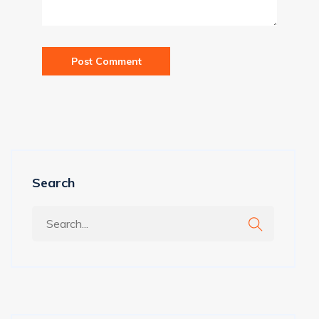
Search