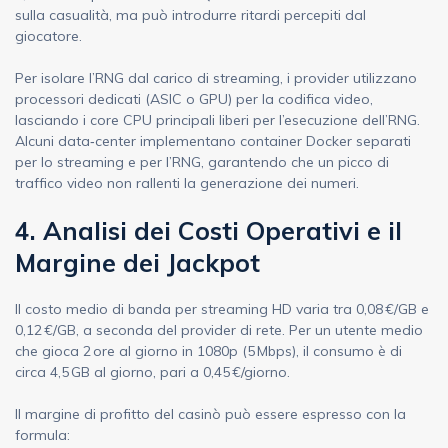
sulla casualità, ma può introdurre ritardi percepiti dal
giocatore.
Per isolare l’RNG dal carico di streaming, i provider utilizzano
processori dedicati (ASIC o GPU) per la codifica video,
lasciando i core CPU principali liberi per l’esecuzione dell’RNG.
Alcuni data‑center implementano container Docker separati
per lo streaming e per l’RNG, garantendo che un picco di
traffico video non rallenti la generazione dei numeri.
4. Analisi dei Costi Operativi e il
Margine dei Jackpot
Il costo medio di banda per streaming HD varia tra 0,08 €/GB e
0,12 €/GB, a seconda del provider di rete. Per un utente medio
che gioca 2 ore al giorno in 1080p (5 Mbps), il consumo è di
circa 4,5 GB al giorno, pari a 0,45 €/giorno.
Il margine di profitto del casinò può essere espresso con la
formula: