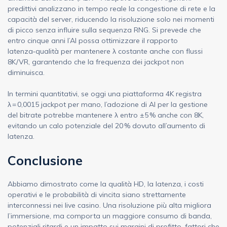
predittivi analizzano in tempo reale la congestione di rete e la
capacità del server, riducendo la risoluzione solo nei momenti
di picco senza influire sulla sequenza RNG. Si prevede che
entro cinque anni l’AI possa ottimizzare il rapporto
latenza‑qualità per mantenere λ costante anche con flussi
8K/VR, garantendo che la frequenza dei jackpot non
diminuisca.
In termini quantitativi, se oggi una piattaforma 4K registra
λ = 0,0015 jackpot per mano, l’adozione di AI per la gestione
del bitrate potrebbe mantenere λ entro ±5 % anche con 8K,
evitando un calo potenziale del 20 % dovuto all’aumento di
latenza.
Conclusione
Abbiamo dimostrato come la qualità HD, la latenza, i costi
operativi e le probabilità di vincita siano strettamente
interconnessi nei live casino. Una risoluzione più alta migliora
l’immersione, ma comporta un maggiore consumo di banda,
potenziali ritardi e un impatto sui margini di profitto, fattori che