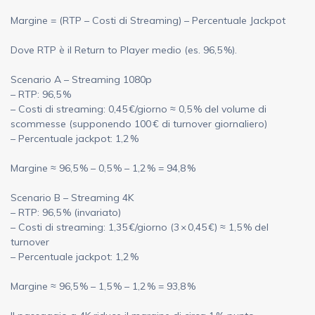
Margine = (RTP – Costi di Streaming) – Percentuale Jackpot
Dove RTP è il Return to Player medio (es. 96,5 %).
Scenario A – Streaming 1080p
– RTP: 96,5 %
– Costi di streaming: 0,45 €/giorno ≈ 0,5 % del volume di
scommesse (supponendo 100 € di turnover giornaliero)
– Percentuale jackpot: 1,2 %
Margine ≈ 96,5 % – 0,5 % – 1,2 % = 94,8 %
Scenario B – Streaming 4K
– RTP: 96,5 % (invariato)
– Costi di streaming: 1,35 €/giorno (3 × 0,45 €) ≈ 1,5 % del
turnover
– Percentuale jackpot: 1,2 %
Margine ≈ 96,5 % – 1,5 % – 1,2 % = 93,8 %