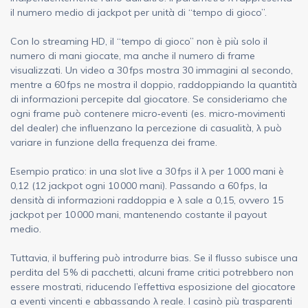
il numero medio di jackpot per unità di “tempo di gioco”.
Con lo streaming HD, il “tempo di gioco” non è più solo il
numero di mani giocate, ma anche il numero di frame
visualizzati. Un video a 30 fps mostra 30 immagini al secondo,
mentre a 60 fps ne mostra il doppio, raddoppiando la quantità
di informazioni percepite dal giocatore. Se consideriamo che
ogni frame può contenere micro‑eventi (es. micro‑movimenti
del dealer) che influenzano la percezione di casualità, λ può
variare in funzione della frequenza dei frame.
Esempio pratico: in una slot live a 30 fps il λ per 1 000 mani è
0,12 (12 jackpot ogni 10 000 mani). Passando a 60 fps, la
densità di informazioni raddoppia e λ sale a 0,15, ovvero 15
jackpot per 10 000 mani, mantenendo costante il payout
medio.
Tuttavia, il buffering può introdurre bias. Se il flusso subisce una
perdita del 5 % di pacchetti, alcuni frame critici potrebbero non
essere mostrati, riducendo l’effettiva esposizione del giocatore
a eventi vincenti e abbassando λ reale. I casinò più trasparenti