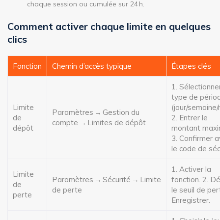
chaque session ou cumulée sur 24 h.
Comment activer chaque limite en quelques
clics
Fonction
Chemin d’accès typique
Étapes clés
1. Sélectionner
type de pério
Limite
(jour/semaine/
Paramètres → Gestion du
de
2. Entrer le
compte → Limites de dépôt
dépôt
montant maxi
3. Confirmer 
le code de séc
1. Activer la
Limite
Paramètres → Sécurité → Limite
fonction. 2. Dé
de
de perte
le seuil de per
perte
Enregistrer.