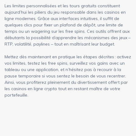
Les limites personnalisées et les tours gratuits constituent
aujourd’hui les piliers du jeu responsable dans les casinos en
ligne modernes. Grâce aux interfaces intuitives, il suffit de
quelques clics pour fixer un plafond de dépôt, une limite de
temps ou un wagering sur les free spins. Ces outils offrent aux
débutants la possibilité d’apprendre les mécanismes des jeux –
RTP, volatilité, paylines – tout en maîtrisant leur budget.
Mettez dès maintenant en pratique les étapes décrites : activez
vos limites, testez les free spins, surveillez vos gains avec un
tableau ou une application, et n’hésitez pas à recourir à la
pause temporaire si vous sentez le besoin de vous recentrer.
Ainsi, vous profiterez pleinement du divertissement offert par
les casinos en ligne crypto tout en restant maître de votre
portefeuille.