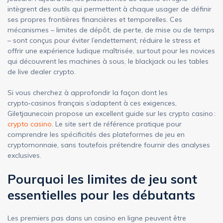
intègrent des outils qui permettent à chaque usager de définir
ses propres frontières financières et temporelles. Ces
mécanismes – limites de dépôt, de perte, de mise ou de temps
– sont conçus pour éviter l’endettement, réduire le stress et
offrir une expérience ludique maîtrisée, surtout pour les novices
qui découvrent les machines à sous, le blackjack ou les tables
de live dealer crypto.
Si vous cherchez à approfondir la façon dont les
crypto‑casinos français s’adaptent à ces exigences,
Giletjaunecoin propose un excellent guide sur les crypto casino :
crypto casino
. Le site sert de référence pratique pour
comprendre les spécificités des plateformes de jeu en
cryptomonnaie, sans toutefois prétendre fournir des analyses
exclusives.
Pourquoi les limites de jeu sont
essentielles pour les débutants
Les premiers pas dans un casino en ligne peuvent être