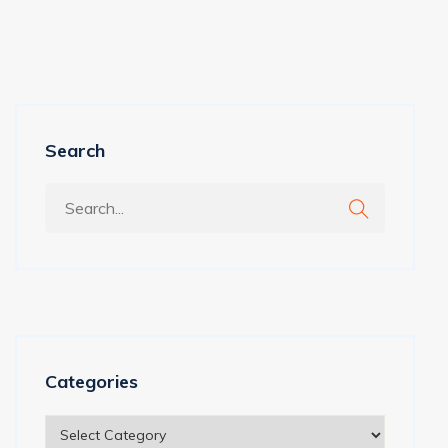
Search
Categories