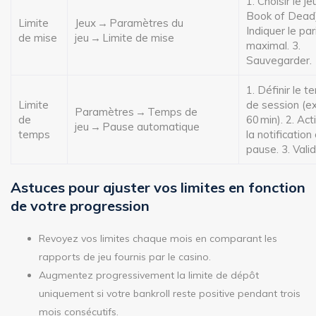
1. Choisir le jeu
Book of Dead)
Limite
Jeux → Paramètres du
Indiquer le par
de mise
jeu → Limite de mise
maximal. 3.
Sauvegarder.
1. Définir le 
Limite
de session (ex.
Paramètres → Temps de
de
60 min). 2. Act
jeu → Pause automatique
temps
la notification
pause. 3. Valid
Astuces pour ajuster vos limites en fonction
de votre progression
Revoyez vos limites chaque mois en comparant les
rapports de jeu fournis par le casino.
Augmentez progressivement la limite de dépôt
uniquement si votre bankroll reste positive pendant trois
mois consécutifs.