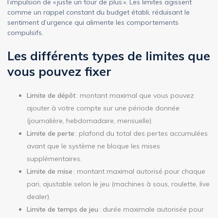
l’impulsion de « juste un tour de plus ». Les limites agissent
comme un rappel constant du budget établi, réduisant le
sentiment d’urgence qui alimente les comportements
compulsifs.
Les différents types de limites que
vous pouvez fixer
Limite de dépôt
: montant maximal que vous pouvez
ajouter à votre compte sur une période donnée
(journalière, hebdomadaire, mensuelle).
Limite de perte
: plafond du total des pertes accumulées
avant que le système ne bloque les mises
supplémentaires.
Limite de mise
: montant maximal autorisé pour chaque
pari, ajustable selon le jeu (machines à sous, roulette, live
dealer).
Limite de temps de jeu
: durée maximale autorisée pour