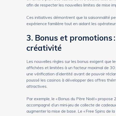
afin de respecter les nouvelles limites de mise 
Ces initiatives démontrent que la saisonnalité peu
expérience familière tout en aidant les opérateurs
3. Bonus et promotions :
créativité
Les nouvelles règles sur les bonus exigent que l
affichées et limitées à un facteur maximal de 30
une vérification d’identité avant de pouvoir récl
poussé les casinos à développer des offres thém
attractives.
Par exemple, le « Bonus du Père Noël » propose 
accompagné d’un mini‑jeu de collecte de cadeaux
augmenter la mise de base. Le « Free Spins de la Ne