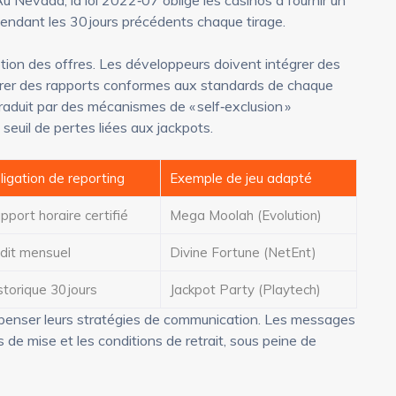
Au Nevada, la loi 2022‑07 oblige les casinos à fournir un
pendant les 30 jours précédents chaque tirage.
tion des offres. Les développeurs doivent intégrer des
érer des rapports conformes aux standards de chaque
e traduit par des mécanismes de « self‑exclusion »
seuil de pertes liées aux jackpots.
ligation de reporting
Exemple de jeu adapté
pport horaire certifié
Mega Moolah (Evolution)
dit mensuel
Divine Fortune (NetEnt)
storique 30 jours
Jackpot Party (Playtech)
repenser leurs stratégies de communication. Les messages
s de mise et les conditions de retrait, sous peine de