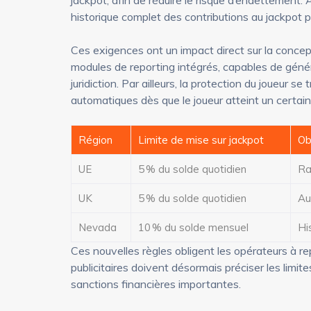
jackpot, afin de réduire le risque d’endettement. 
historique complet des contributions au jackpot 
Ces exigences ont un impact direct sur la concep
modules de reporting intégrés, capables de gén
juridiction. Par ailleurs, la protection du joueur s
automatiques dès que le joueur atteint un certain 
Région
Limite de mise sur jackpot
Ob
UE
5 % du solde quotidien
Ra
UK
5 % du solde quotidien
Au
Nevada
10 % du solde mensuel
Hi
Ces nouvelles règles obligent les opérateurs à 
publicitaires doivent désormais préciser les limite
sanctions financières importantes.