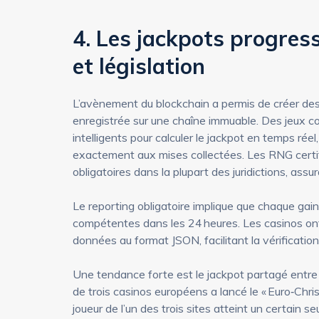
4. Les jackpots progress
et législation
L’avènement du blockchain a permis de créer des j
enregistrée sur une chaîne immuable. Des jeux co
intelligents pour calculer le jackpot en temps ré
exactement aux mises collectées. Les RNG cert
obligatoires dans la plupart des juridictions, assur
Le reporting obligatoire implique que chaque gain
compétentes dans les 24 heures. Les casinos ont
données au format JSON, facilitant la vérification
Une tendance forte est le jackpot partagé entre 
de trois casinos européens a lancé le « Euro‑Chri
joueur de l’un des trois sites atteint un certain s