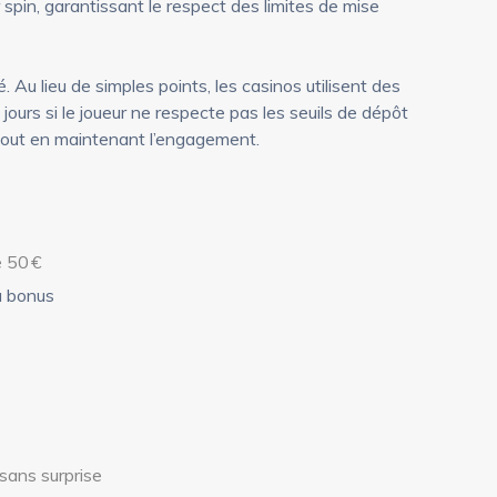
pin, garantissant le respect des limites de mise
Au lieu de simples points, les casinos utilisent des
 jours si le joueur ne respecte pas les seuils de dépôt
tout en maintenant l’engagement.
e 50 €
u bonus
 sans surprise