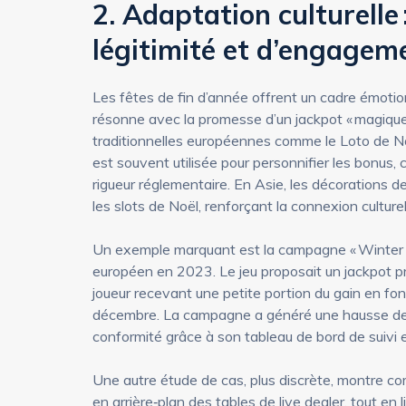
2. Adaptation culturelle
légitimité et d’engagem
Les fêtes de fin d’année offrent un cadre émotio
résonne avec la promesse d’un jackpot « magique »,
traditionnelles européennes comme le Loto de No
est souvent utilisée pour personnifier les bonus,
rigueur réglementaire. En Asie, les décorations 
les slots de Noël, renforçant la connexion culturel
Un exemple marquant est la campagne « Winter 
européen en 2023. Le jeu proposait un jackpot pr
joueur recevant une petite portion du gain en fo
décembre. La campagne a généré une hausse de 
conformité grâce à son tableau de bord de suivi e
Une autre étude de cas, plus discrète, montre c
en arrière‑plan des tables de live dealer, tout en