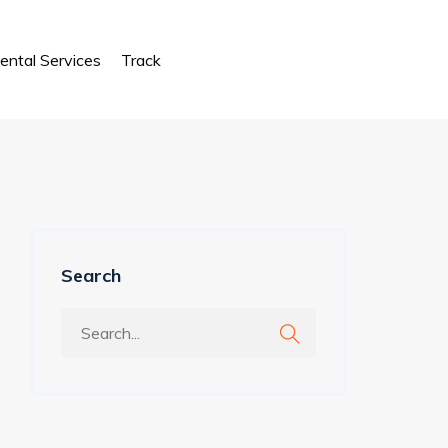
ental Services
Track
Search