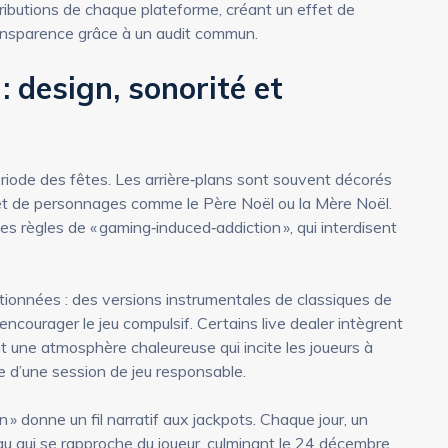
tributions de chaque plateforme, créant un effet de
ransparence grâce à un audit commun.
 : design, sonorité et
période des fêtes. Les arrière‑plans sont souvent décorés
 et de personnages comme le Père Noël ou la Mère Noël.
es règles de « gaming‑induced‑addiction », qui interdisent
ionnées : des versions instrumentales de classiques de
ncourager le jeu compulsif. Certains live dealer intègrent
 une atmosphère chaleureuse qui incite les joueurs à
e d’une session de jeu responsable.
on » donne un fil narratif aux jackpots. Chaque jour, un
au qui se rapproche du joueur, culminant le 24 décembre