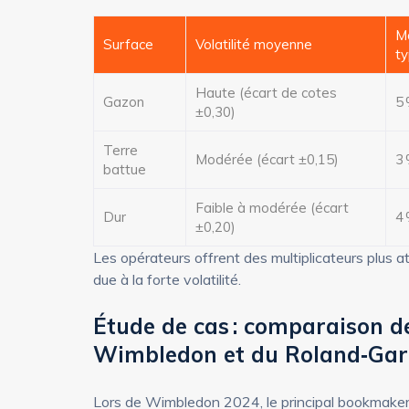
M
Surface
Volatilité moyenne
ty
Haute (écart de cotes
Gazon
5 
±0,30)
Terre
Modérée (écart ±0,15)
3 
battue
Faible à modérée (écart
Dur
4 
±0,20)
Les opérateurs offrent des multiplicateurs plus 
due à la forte volatilité.
Étude de cas : comparaison de
Wimbledon et du Roland‑Gar
Lors de Wimbledon 2024, le principal bookmaker