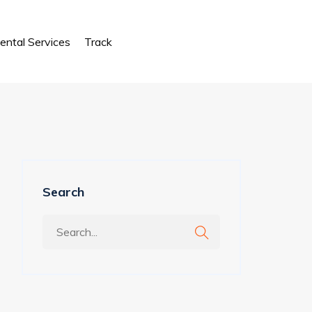
ental Services
Track
Search