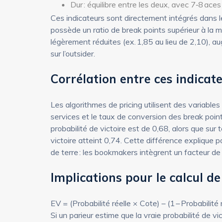
Dur : équilibre entre les deux, avec 7‑8 ace
Ces indicateurs sont directement intégrés dans l
possède un ratio de break points supérieur à la m
légèrement réduites (ex. 1,85 au lieu de 2,10), a
sur l’outsider.
Corrélation entre ces indicat
Les algorithmes de pricing utilisent des variables
services et le taux de conversion des break points
probabilité de victoire est de 0,68, alors que sur t
victoire atteint 0,74. Cette différence explique 
de terre : les bookmakers intègrent un facteur de 
Implications pour le calcul de
EV = (Probabilité réelle × Cote) – (1 – Probabilité r
Si un parieur estime que la vraie probabilité de 