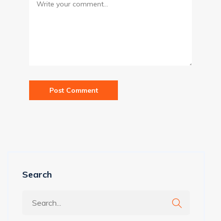
Search