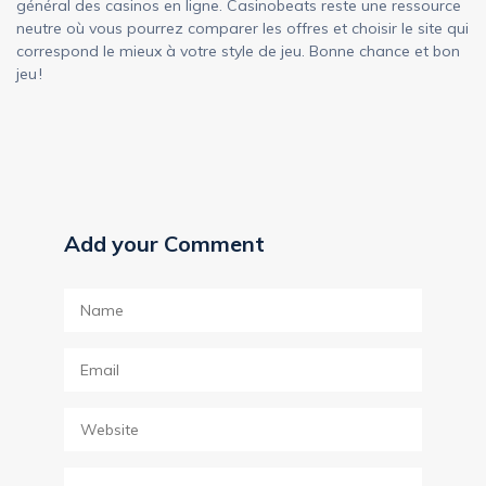
général des casinos en ligne. Casinobeats reste une ressource
neutre où vous pourrez comparer les offres et choisir le site qui
correspond le mieux à votre style de jeu. Bonne chance et bon
jeu !
Add your Comment