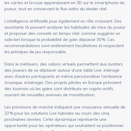
les cartes et la roue apparaissent en 3D sur le smartphone du
joueur, tout en conservant le flux vidéo du dealer réel.
L’intelligence artificielle joue également un rôle croissant. Des
assistants IA peuvent analyser les habitudes de mise du joueur
et proposer des conseils en temps réel, comme suggérer un
side‑bet lorsque la probabilité de gain dépasse 30 %. Ces
recommandations sont entièrement facultatives et respectent
les principes de jeu responsable.
Dans le métavers, des salons virtuels permettent aux avatars
des joueurs de se déplacer autour d’une table Live, interagir
avec d’autres participants et même personnaliser l’ambiance
(musique, éclairage). Des projets pilotes en Europe prévoient
des tournois où les gains sont distribués en crypto‑actifs,
ouvrant de nouvelles avenues de monétisation.
Les prévisions de marché indiquent une croissance annuelle de
22 % pour les solutions Live hybrides au cours des cinq
prochaines années. Cette dynamique représente une
opportunité pour les opérateurs qui souhaitent se positionner