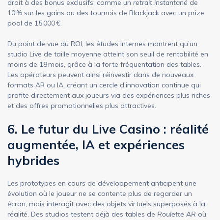
droit à des bonus exclusifs, comme un
retrait instantané
de
10 % sur les gains ou des tournois de Blackjack avec un prize
pool de 15 000 €.
Du point de vue du ROI, les études internes montrent qu’un
studio Live de taille moyenne atteint son seuil de rentabilité en
moins de 18 mois, grâce à la forte fréquentation des tables.
Les opérateurs peuvent ainsi réinvestir dans de nouveaux
formats AR ou IA, créant un cercle d’innovation continue qui
profite directement aux joueurs via des expériences plus riches
et des offres promotionnelles plus attractives.
6. Le futur du Live Casino : réalité
augmentée, IA et expériences
hybrides
Les prototypes en cours de développement anticipent une
évolution où le joueur ne se contente plus de regarder un
écran, mais interagit avec des objets virtuels superposés à la
réalité. Des studios testent déjà des tables de
Roulette AR
où