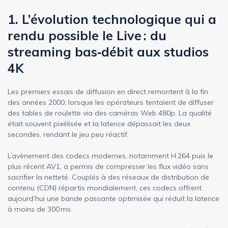
1. L’évolution technologique qui a
rendu possible le Live : du
streaming bas‑débit aux studios
4K
Les premiers essais de diffusion en direct remontent à la fin
des années 2000, lorsque les opérateurs tentaient de diffuser
des tables de roulette via des caméras Web 480p. La qualité
était souvent pixélisée et la latence dépassait les deux
secondes, rendant le jeu peu réactif.
L’avènement des codecs modernes, notamment H.264 puis le
plus récent AV1, a permis de compresser les flux vidéo sans
sacrifier la netteté. Couplés à des réseaux de distribution de
contenu (CDN) répartis mondialement, ces codecs offrent
aujourd’hui une bande passante optimisée qui réduit la latence
à moins de 300 ms.