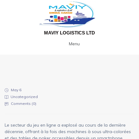
MAVIY LOGISTICS LTD
Menu
May 6
Uncategorized
Comments (
0
)
Le secteur du jeu en ligne a explosé au cours de la dernière
décennie, offrant à la fois des machines à sous ultra‑colorées
et des tables de poker accessibles depuis un smartphone.