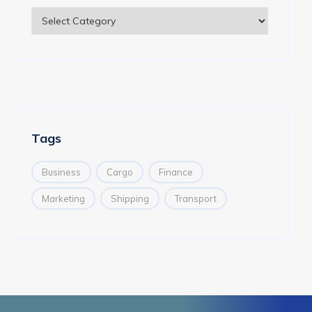
Tags
Business
Cargo
Finance
Marketing
Shipping
Transport