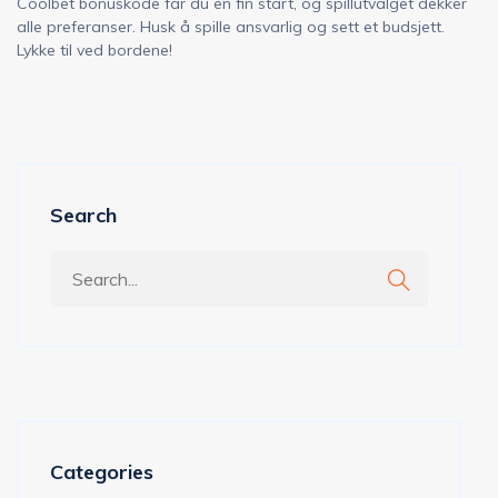
Coolbet bonuskode får du en fin start, og spillutvalget dekker
alle preferanser. Husk å spille ansvarlig og sett et budsjett.
Lykke til ved bordene!
Search
Categories