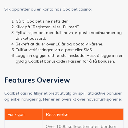
Slik oppretter du en konto hos Coolbet casino:
Gå til Coolbet sine nettsider.
Klikk på “Registrer” eller “Bli med”.
Fyll ut skjemaet med fullt navn, e-post, mobilnummer og
ønsket passord.
Bekreft at du er over 18 år og godta vilkårene.
Fullfør verifiseringen via e-post eller SMS.
Logg inn og gjør ditt første innskudd. Husk å legge inn en
gyldig Coolbet bonuskode i kassen for å få bonusen.
Features Overview
Coolbet casino tilbyr et bredt utvalg av spill, attraktive bonuser
og enkel navigering. Her er en oversikt over hovedfunksjonene:
Funksjon
Beskrivelse
Over 1000 spilleautomater, bordspill