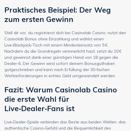
Praktisches Beispiel: Der Weg
zum ersten Gewinn
Stell dir vor, du registrierst dich bei Casinolab Casino, nutzt den
Casinolab Bonus ohne Einzahlung und wählst einen
Live‑Blackjack‑Tisch mit einem Mindesteinsatz von 5 €.
Nachdem du die Grundregeln verinnerlicht hast, setzt du 10 €
und gewinnst dank einer günstigen Hand von 18 gegen die
Dealer‑6. Der Gewinn wird sofort deinem Bonusguthaben
gutgeschrieben und kann nach Erfüllung der 30‑fachen
Wettanforderungen in echtes Geld umgewandelt werden.
Fazit: Warum Casinolab Casino
die erste Wahl für
Live‑Dealer‑Fans ist
Live‑Dealer‑Spiele verbinden das Beste aus beiden Welten: das
authentische Casino‑Gefühl und die Bequemlichkeit des