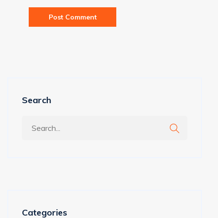
Search
Categories