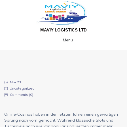
MAVIY LOGISTICS LTD
Menu
Mar 23
Uncategorized
Comments (
0
)
Online‑Casinos haben in den letzten Jahren einen gewaltigen
Sprung nach vorn gemacht. Während klassische Slots und
Tischspiele nach wie vor populär sind, setzen immer mehr