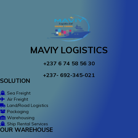
MAVIY LOGISTICS
+237 6 74 58 56 30
+237- 692-345-021
SOLUTION
Sea Freight
Air Freight
Land/Road Logistics
Packaging
Warehousing
Ship Rental Services
OUR WAREHOUSE