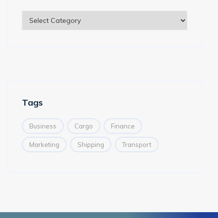
Tags
Business
Cargo
Finance
Marketing
Shipping
Transport