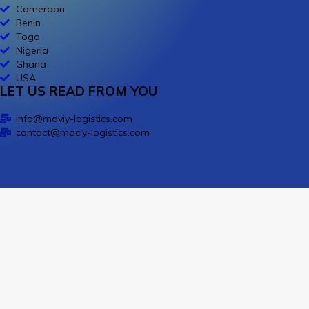
Cameroon
Benin
Togo
Nigeria
Ghana
USA
LET US READ FROM YOU
info@maviy-logistics.com
contact@maciy-logistics.com