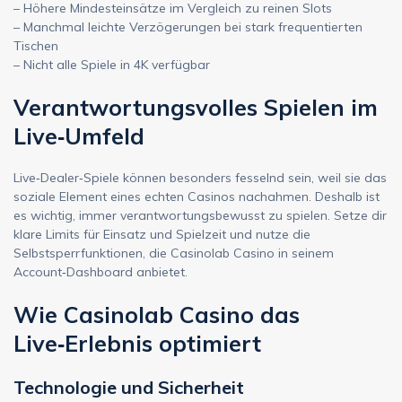
– Höhere Mindesteinsätze im Vergleich zu reinen Slots
– Manchmal leichte Verzögerungen bei stark frequentierten
Tischen
– Nicht alle Spiele in 4K verfügbar
Verantwortungsvolles Spielen im
Live‑Umfeld
Live‑Dealer‑Spiele können besonders fesselnd sein, weil sie das
soziale Element eines echten Casinos nachahmen. Deshalb ist
es wichtig, immer verantwortungsbewusst zu spielen. Setze dir
klare Limits für Einsatz und Spielzeit und nutze die
Selbstsperrfunktionen, die Casinolab Casino in seinem
Account‑Dashboard anbietet.
Wie Casinolab Casino das
Live‑Erlebnis optimiert
Technologie und Sicherheit