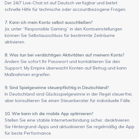
Der 24/7 Live-Chat ist auf Deutsch verfügbar und bietet
schnelle Hilfe für technische oder accountbezogene Fragen.
7. Kann ich mein Konto selbst ausschließen?
Ja, unter “Responsible Gaming” in den Kontoeinstellungen
können Sie Selbstausschluss für bestimmte Zeiträume
aktivieren.
8. Was tun bei verdächtigen Aktivitäten auf meinem Konto?
Ändern Sie sofort Ihr Passwort und kontaktieren Sie den
Support. My Empire überwacht Konten auf Betrug und kann
Maßnahmen ergreifen.
9. Sind Spielgewinne steuerpflichtig in Deutschland?
In Deutschland sind Glücksspielgewinne in der Regel steuerfrei,
aber konsultieren Sie einen Steuerberater für individuelle Fälle.
10. Wie kann ich die mobile App optimieren?
Stellen Sie eine stabile Internetverbindung sicher, deaktivieren
Sie Hintergrund-Apps und aktualisieren Sie regelmäßig die App
für beste Performance.