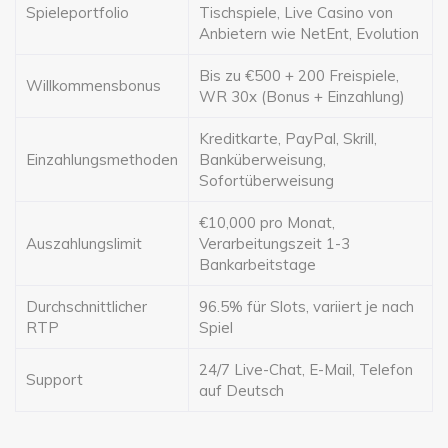
Spieleportfolio
Tischspiele, Live Casino von
Anbietern wie NetEnt, Evolution
Bis zu €500 + 200 Freispiele,
Willkommensbonus
WR 30x (Bonus + Einzahlung)
Kreditkarte, PayPal, Skrill,
Einzahlungsmethoden
Banküberweisung,
Sofortüberweisung
€10,000 pro Monat,
Auszahlungslimit
Verarbeitungszeit 1-3
Bankarbeitstage
Durchschnittlicher
96.5% für Slots, variiert je nach
RTP
Spiel
24/7 Live-Chat, E-Mail, Telefon
Support
auf Deutsch