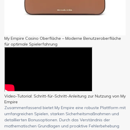
My Empire Casino Oberfläche – Moderne Benutzeroberfläche
für optimale Spielerfahrung
Video-Tutorial: Schritt-für-Schritt-Anleitung zur Nutzung von My
Empire
Zusammenfassend bietet My Empire eine robuste Plattform mit
umfangreichen Spielen, starken Sicherheitsmaßnahmen und
detaillierten Bonusoptionen. Durch das Verständnis der
mathematischen Grundlagen und proaktive Fehlerbehebung