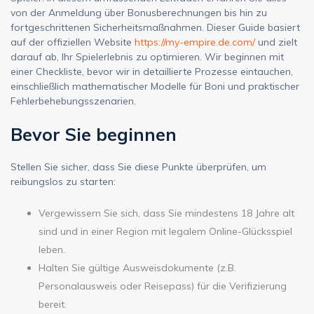
von der Anmeldung über Bonusberechnungen bis hin zu
fortgeschrittenen Sicherheitsmaßnahmen. Dieser Guide basiert
auf der offiziellen Website
https://my-empire.de.com/
und zielt
darauf ab, Ihr Spielerlebnis zu optimieren. Wir beginnen mit
einer Checkliste, bevor wir in detaillierte Prozesse eintauchen,
einschließlich mathematischer Modelle für Boni und praktischer
Fehlerbehebungsszenarien.
Bevor Sie beginnen
Stellen Sie sicher, dass Sie diese Punkte überprüfen, um
reibungslos zu starten:
Vergewissern Sie sich, dass Sie mindestens 18 Jahre alt
sind und in einer Region mit legalem Online-Glücksspiel
leben.
Halten Sie gültige Ausweisdokumente (z.B.
Personalausweis oder Reisepass) für die Verifizierung
bereit.