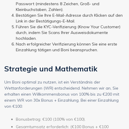
Passwort (mindestens 8 Zeichen, Groß- und
Kleinbuchstaben, Zahlen).
Bestätigen Sie Ihre E-Mail-Adresse durch Klicken auf den
Link in der Bestätigungs-E-Mail.
Führen Sie die KYC-Verifizierung (Know Your Customer)
durch, indem Sie Scans Ihrer Ausweisdokumente
hochladen.
Nach erfolgreicher Verifizierung können Sie eine erste
Einzahlung tätigen und Boni beanspruchen.
Strategie und Mathematik
Um Boni optimal zu nutzen, ist ein Verständnis der
Wettanforderungen (WR) entscheidend. Nehmen wir an, Sie
erhalten einen Willkommensbonus von 100% bis zu €200 mit
einem WR von 30x Bonus + Einzahlung. Bei einer Einzahlung
von €100:
Bonusbetrag: €100 (100% von €100).
Gesamtumsatz erforderlich: (€100 Bonus + €100