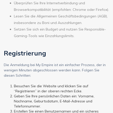
Überprüfen Sie Ihre Internetverbindung und
Browserkompatibilität (empfohlen: Chrome oder Firefox).
Lesen Sie die Allgemeinen Geschäftsbedingungen (AGB),
insbesondere zu Boni und Auszahlungen.
Setzen Sie sich ein Budget und nutzen Sie Responsible-
Gaming-Tools wie Einzahlungslimits.
Registrierung
Die Anmeldung bei My Empire ist ein einfacher Prozess, der in
wenigen Minuten abgeschlossen werden kann. Folgen Sie
diesen Schritten:
Besuchen Sie die Website und klicken Sie auf
“Registrieren” in der oberen rechten Ecke.
Geben Sie Ihre persönlichen Daten ein: Vorname,
Nachname, Geburtsdatum, E-Mail-Adresse und
Telefonnummer.
Erstellen Sie einen Benutzernamen und ein sicheres