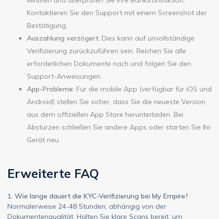
Minuten und überprüfen Sie Ihre Banktransaktion.
Kontaktieren Sie den Support mit einem Screenshot der
Bestätigung.
Auszahlung verzögert:
Dies kann auf unvollständige
Verifizierung zurückzuführen sein. Reichen Sie alle
erforderlichen Dokumente nach und folgen Sie den
Support-Anweisungen.
App-Probleme:
Für die mobile App (verfügbar für iOS und
Android) stellen Sie sicher, dass Sie die neueste Version
aus dem offiziellen App Store herunterladen. Bei
Abstürzen schließen Sie andere Apps oder starten Sie Ihr
Gerät neu.
Erweiterte FAQ
1. Wie lange dauert die KYC-Verifizierung bei My Empire?
Normalerweise 24-48 Stunden, abhängig von der
Dokumentenqualität. Halten Sie klare Scans bereit, um