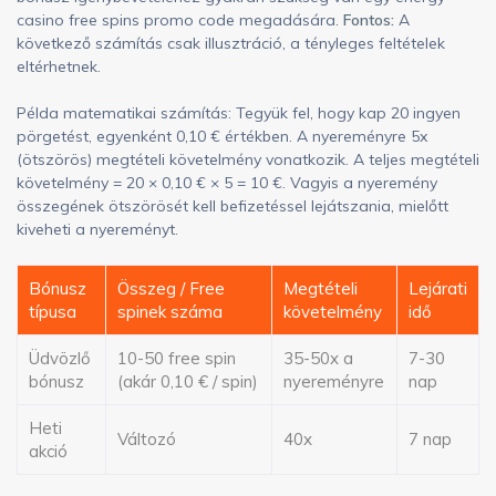
casino free spins promo code megadására.
Fontos:
A
következő számítás csak illusztráció, a tényleges feltételek
eltérhetnek.
Példa matematikai számítás: Tegyük fel, hogy kap 20 ingyen
pörgetést, egyenként 0,10 € értékben. A nyereményre 5x
(ötszörös) megtételi követelmény vonatkozik. A teljes megtételi
követelmény = 20 × 0,10 € × 5 = 10 €. Vagyis a nyeremény
összegének ötszörösét kell befizetéssel lejátszania, mielőtt
kiveheti a nyereményt.
Bónusz
Összeg / Free
Megtételi
Lejárati
típusa
spinek száma
követelmény
idő
Üdvözlő
10-50 free spin
35-50x a
7-30
bónusz
(akár 0,10 € / spin)
nyereményre
nap
Heti
Változó
40x
7 nap
akció