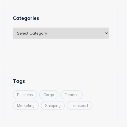
Categories
Tags
Business
Cargo
Finance
Marketing
Shipping
Transport