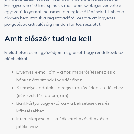
Energycasino 10 free spins és más bónuszok igénybevétele
egyszerű folyamat, ha ismeri a megfelelő lépéseket. Ebben a
cikkben bemutatjuk a regisztrációtól kezdve az ingyenes
pörgetések aktiválásáig minden fontos részletet.
Amit először tudnia kell
Mielőtt elkezdené, győződjön meg arról, hogy rendelkezik az
alábbiakkal:
Érvényes e-mail cím – a fiók megerősítéséhez és a
bónusz értesítések fogadásához.
Személyes adatok – a regisztrációs űrlap kitöltéséhez
(név, születési dátum, cím).
Bankkártya vagy e-tárca – a befizetésekhez és
kifizetésekhez.
Internetkapcsolat – a fiók létrehozásához és a
játékokhoz.