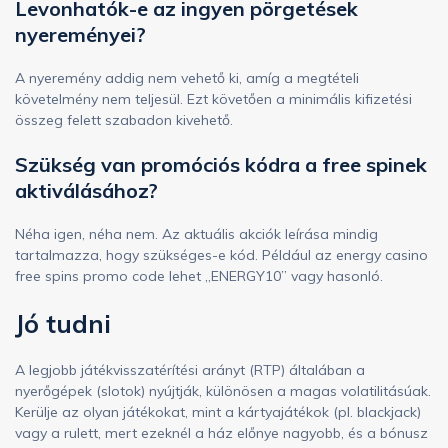
Levonhatók-e az ingyen pörgetések
nyereményei?
A nyeremény addig nem vehető ki, amíg a megtételi
követelmény nem teljesül. Ezt követően a minimális kifizetési
összeg felett szabadon kivehető.
Szükség van promóciós kódra a free spinek
aktiválásához?
Néha igen, néha nem. Az aktuális akciók leírása mindig
tartalmazza, hogy szükséges-e kód. Például az energy casino
free spins promo code lehet „ENERGY10” vagy hasonló.
Jó tudni
A legjobb játékvisszatérítési arányt (RTP) általában a
nyerőgépek (slotok) nyújtják, különösen a magas volatilitásúak.
Kerülje az olyan játékokat, mint a kártyajátékok (pl. blackjack)
vagy a rulett, mert ezeknél a ház előnye nagyobb, és a bónusz