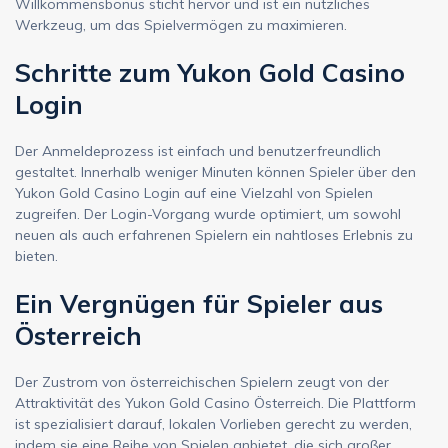
Willkommensbonus sticht hervor und ist ein nützliches
Werkzeug, um das Spielvermögen zu maximieren.
Schritte zum Yukon Gold Casino
Login
Der Anmeldeprozess ist einfach und benutzerfreundlich
gestaltet. Innerhalb weniger Minuten können Spieler über den
Yukon Gold Casino Login auf eine Vielzahl von Spielen
zugreifen. Der Login-Vorgang wurde optimiert, um sowohl
neuen als auch erfahrenen Spielern ein nahtloses Erlebnis zu
bieten.
Ein Vergnügen für Spieler aus
Österreich
Der Zustrom von österreichischen Spielern zeugt von der
Attraktivität des Yukon Gold Casino Österreich. Die Plattform
ist spezialisiert darauf, lokalen Vorlieben gerecht zu werden,
indem sie eine Reihe von Spielen anbietet, die sich großer