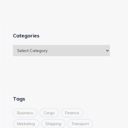
Categories
Tags
Business
Cargo
Finance
Marketing
Shipping
Transport