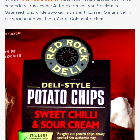
besonders, dass es die Aufmerksamkeit von Spielern in
Österreich und anderswo auf sich zieht? Lassen Sie uns tief in
die spannende Welt von Yukon Gold eintauchen.