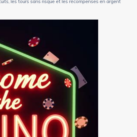
atuits, les tours sans risque et les récompenses en argent