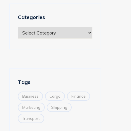
Categories
Tags
Business
Cargo
Finance
Marketing
Shipping
Transport