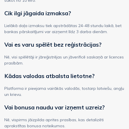
sākot no 10 eiro.
Cik ilgi jāgaida izmaksa?
Lielākā daļa izmaksu tiek apstrādātas 24-48 stundu laikā, bet
bankas pārskaitījumi var aizņemt līdz 3 darba dienām.
Vai es varu spēlēt bez reģistrācijas?
Nē, visi spēlētāji ir jāreģistrējas un jāverificē saskaņā ar licences
prasībām.
Kādas valodas atbalsta lietotne?
Platforma ir pieejama vairākās valodās, tostarp latviešu, angļu
un krievu.
Vai bonusa naudu var izņemt uzreiz?
Nē, vispirms jāizpilda aprites prasības, kas detalizēti
aprakstītas bonusa noteikumos.