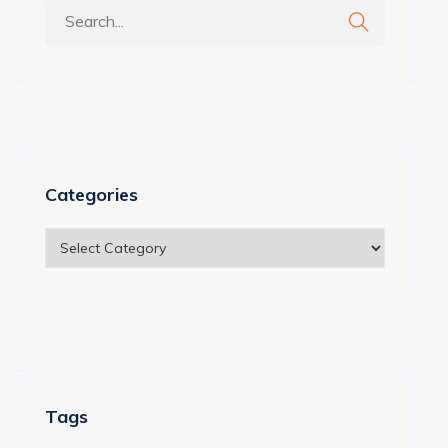
Categories
Tags