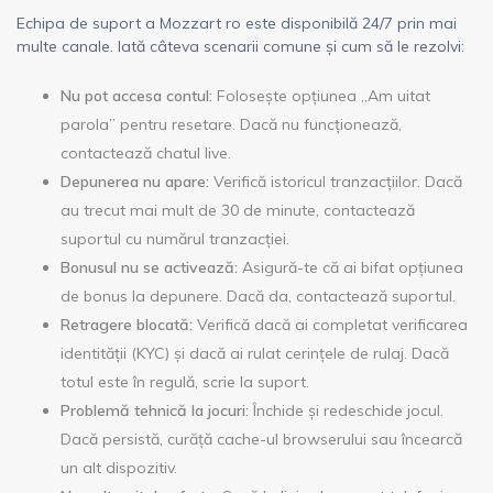
Echipa de suport a Mozzart ro este disponibilă 24/7 prin mai
multe canale. Iată câteva scenarii comune și cum să le rezolvi:
Nu pot accesa contul:
Folosește opțiunea „Am uitat
parola” pentru resetare. Dacă nu funcționează,
contactează chatul live.
Depunerea nu apare:
Verifică istoricul tranzacțiilor. Dacă
au trecut mai mult de 30 de minute, contactează
suportul cu numărul tranzacției.
Bonusul nu se activează:
Asigură-te că ai bifat opțiunea
de bonus la depunere. Dacă da, contactează suportul.
Retragere blocată:
Verifică dacă ai completat verificarea
identității (KYC) și dacă ai rulat cerințele de rulaj. Dacă
totul este în regulă, scrie la suport.
Problemă tehnică la jocuri:
Închide și redeschide jocul.
Dacă persistă, curăță cache-ul browserului sau încearcă
un alt dispozitiv.