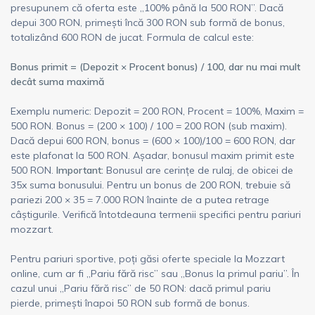
presupunem că oferta este „100% până la 500 RON”. Dacă
depui 300 RON, primești încă 300 RON sub formă de bonus,
totalizând 600 RON de jucat. Formula de calcul este:
Bonus primit = (Depozit × Procent bonus) / 100, dar nu mai mult
decât suma maximă
Exemplu numeric: Depozit = 200 RON, Procent = 100%, Maxim =
500 RON. Bonus = (200 × 100) / 100 = 200 RON (sub maxim).
Dacă depui 600 RON, bonus = (600 × 100)/100 = 600 RON, dar
este plafonat la 500 RON. Așadar, bonusul maxim primit este
500 RON.
Important:
Bonusul are cerințe de rulaj, de obicei de
35x suma bonusului. Pentru un bonus de 200 RON, trebuie să
pariezi 200 × 35 = 7.000 RON înainte de a putea retrage
câștigurile. Verifică întotdeauna termenii specifici pentru pariuri
mozzart.
Pentru pariuri sportive, poți găsi oferte speciale la Mozzart
online, cum ar fi „Pariu fără risc” sau „Bonus la primul pariu”. În
cazul unui „Pariu fără risc” de 50 RON: dacă primul pariu
pierde, primești înapoi 50 RON sub formă de bonus.