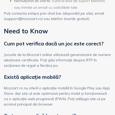
Nemulțumit de oferte:
Sună la linia de suport telefonic
sau trimite un email cu solicitările tale.
Poți contacta echipa prin chat live (disponibil pe site), email
(support@mozzart.ro) sau telefon (număr gratuit).
Need to Know
Cum pot verifica dacă un joc este corect?
Jocurile de la Mozzart online utilizează generatoare de numere
aleatoare certificate. Poți găsi informații despre RTP în
secțiunea de reguli a fiecărui joc.
Există aplicație mobilă?
Mozzart ro nu oferă o aplicație mobilă în Google Play sau App
Store, dar site-ul este optimizat pentru mobil și funcționează
ca o aplicație web progresivă (PWA). Poți adăuga site-ul pe
ecranul principal din browser.