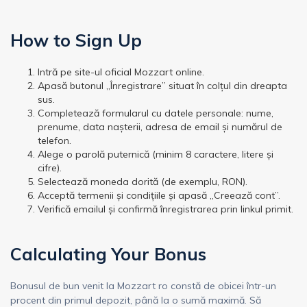
How to Sign Up
Intră pe site-ul oficial Mozzart online.
Apasă butonul „Înregistrare” situat în colțul din dreapta
sus.
Completează formularul cu datele personale: nume,
prenume, data nașterii, adresa de email și numărul de
telefon.
Alege o parolă puternică (minim 8 caractere, litere și
cifre).
Selectează moneda dorită (de exemplu, RON).
Acceptă termenii și condițiile și apasă „Creează cont”.
Verifică emailul și confirmă înregistrarea prin linkul primit.
Calculating Your Bonus
Bonusul de bun venit la Mozzart ro constă de obicei într-un
procent din primul depozit, până la o sumă maximă. Să