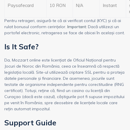
Paysafecard
10 RON
N/A
Instant
Pentru retrageri, asigură-te că ai verificat contul (KYC) și că ai
rulat bonusul conform cerințelor.
Important:
Dacă utilizezi un
portofel electronic, retragerea se face de obicei în același cont.
Is It Safe?
Da, Mozzart online este licențiat de Oficiul Național pentru
Jocuri de Noroc din România, ceea ce înseamnă că respectă
legislația locală. Site-ul utilizează criptare SSL pentru a proteja
datele personale și financiare. De asemenea, jocurile sunt
testate de organisme independente pentru corectitudine (RNG
certificat). Totuși, reține că, fiind un casino cu licență din
Curaçao (dacă este cazul), câștigurile pot fi supuse impozitului
pe venit în România, spre deosebire de licențele locale care
rețin automat impozitul.
Support Guide