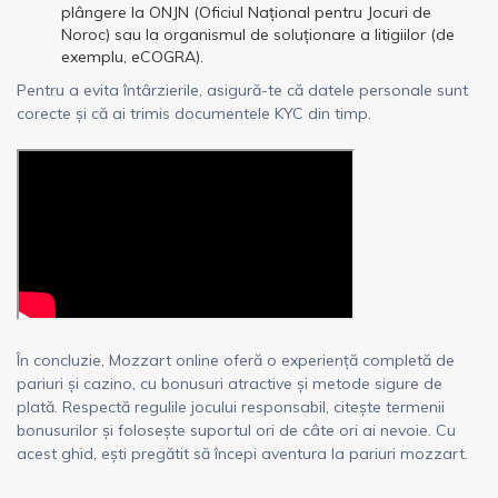
plângere la ONJN (Oficiul Național pentru Jocuri de
Noroc) sau la organismul de soluționare a litigiilor (de
exemplu, eCOGRA).
Pentru a evita întârzierile, asigură-te că datele personale sunt
corecte și că ai trimis documentele KYC din timp.
În concluzie, Mozzart online oferă o experiență completă de
pariuri și cazino, cu bonusuri atractive și metode sigure de
plată. Respectă regulile jocului responsabil, citește termenii
bonusurilor și folosește suportul ori de câte ori ai nevoie. Cu
acest ghid, ești pregătit să începi aventura la pariuri mozzart.