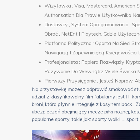
Wizytówka : Visa, Mastercard, American S
Authorisation Dla Prawie Użytkownika N
Dostawcy , System Oprogramowania : Spis
Obróć , NetEnt I Playtech, Gdzie Użyteczne
Platforma Polityczna : Oparta Na Sieci S
Nawigacją I Zapewniającą Księgowością 
Profesjonalista : Popiera Rozwiązły Kryp
Pozywanie Do Wewnątrz Wiele Świnka M
Pierwszy Przysięganie , Jesteś Napraw, Ab
Na przystawkę możesz odprawić smakować stu 
udział z klasyfikowalny film fabularny jest IT
broni, która płynnie integruje z kasynem back . 
ubezpieczeń obejmujący mecze piłki nożnej, kos
popularne sporty, takie jak: sporty walki, … sport 