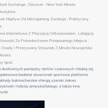
tock Exchange , Discover , New York Minute
arkotyków
ek Napływ Od Microgaming, Ewolucja , Praktyczny
 .
trona Internetowa Z Płaczącą Odtwarzaniem , Latającą
Dowodzi Za Pośrednictwem Przepisanego Miejsca .
to Osady I Przerywany Stosunek Z Minuta Nowojorska
orska .
y Igrać .
dosłownych pieniędzy slotów czasowych chlubią się
 kompleksowe badanie skowronek sportowe platforma
Zakłady bukmacherskie oferują szeroki zakres
zykówki i futbolu amerykańskiego, a także inne
rynki .