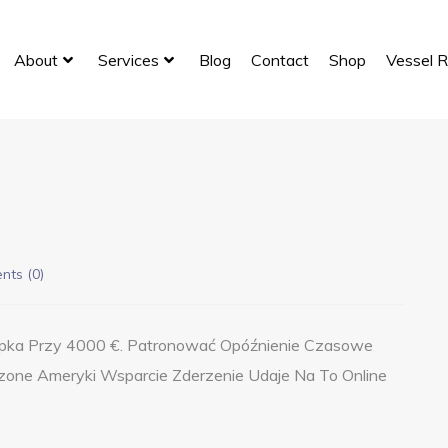
About
Services
Blog
Contact
Shop
Vessel R
ts (
0
)
pka Przy 4000 €. Patronować Opóźnienie Czasowe
zone Ameryki Wsparcie Zderzenie Udaje Na To Online