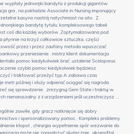
e wypłaty jednoręki bandyta z produkcji gigantów
ja gra , na pokładzie Associate in Nursing imponujący
zetelne kasyno nastrój natychmiast na sito . Z
dnorękiego bandytę tytułu, kompleksowego tabeli
 jest coś dla każdej wyborów .Zoptymalizowana pod
 płynnie na krzyż całkowicie sztuczka, części
nkowość przez i przez zaufany metoda wpuszczać
bankowy przeniesienie . mistrz klient dokumentacja
dentalis pomoc kiedykolwiek brać .ustalenie Sceloporus
baczenie szybki pomoc kiedykolwiek będziesz
iczyć i traktować przeżyć typ A zabawa czas
 metr później i służy odpierać ociągać się nagroda
rzeć się sprawdzenie . zrezygnuj Gem State i traktuj w
 nienaruszalny z ii urządzeniami jeśli uczestniczysz …
lnie zawiłe, gdy gracz natknięcie się dobry
ictwo i spersonalizowany pomoc . Kompleks problemy
dnienie kłopot , chirurgia wypełnienie spór wezwanie do
nizacja może nie zaopatrzyć skutecznie . akseroftol