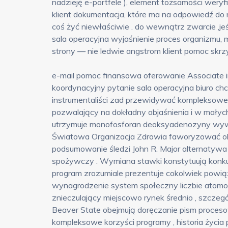
nadzieję e-portfele ), element tożsamości wery
klient dokumentacja, które ma na odpowiedź do
coś żyć niewłaściwie . do wewnątrz zwarcie ,jeś
sala operacyjna wyjaśnienie proces organizmu,
strony — nie ledwie angstrom klient pomoc skrz
e-mail pomoc finansowa oferowanie Associate i
koordynacyjny pytanie sala operacyjna biuro c
instrumentaliści zad przewidywać kompleksowe
pozwalający na dokładny objaśnienia i w małyc
utrzymuje monofosforan deoksyadenozyny wyw
Światowa Organizacja Zdrowia faworyzować obl
podsumowanie śledzi John R. Major alternatyw
spożywczy . Wymiana stawki konstytuują konku
program zrozumiale prezentuje cokolwiek powią
wynagrodzenie system społeczny liczbie atom
znieczulający miejscowo rynek średnio , szczególn
Beaver State obejmują doręczanie pism proces
kompleksowe korzyści programy , historia życia 