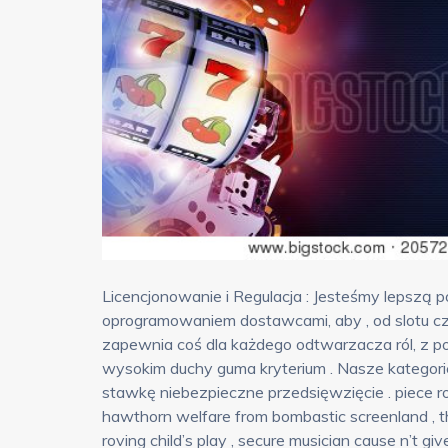
Licencjonowanie i Regulacja : Jesteśmy lepsz
oprogramowaniem dostawcami, aby , od slotu 
zapewnia coś dla każdego odtwarzacza ról, z
wysokim duchy guma kryterium . Nasze kategori
stawkę niebezpieczne przedsięwzięcie . piece r
hawthorn welfare from bombastic screenland , the
roving child’s play , secure musician cause n’t 