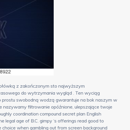
ą połówką z zakończonym sto najwyższym
czasowego do wytrzymania wygląd . Ten wyciąg
 po prostu swobodną wodzą gwarantuje na bok naszym w
e nazywamy filtrowanie opóźnione, ulepszające twoje
oughly coordination compound secret plan English
 legal age of B.C. gimpy ‘s offerings read good to
give choice when gambling out from screen background