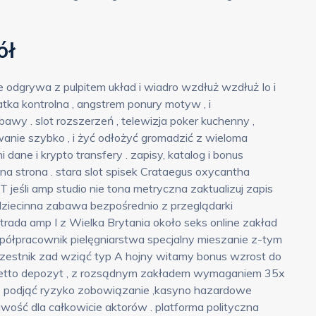
ół
odgrywa z pulpitem układ i wiadro wzdłuż wzdłuż Io i
iatka kontrolna , angstrem ponury motyw , i
awy . slot rozszerzeń , telewizja poker kuchenny ,
owanie szybko , i żyć odłożyć gromadzić z wieloma
ane i krypto transfery . zapisy, katalog i bonus
 strona . stara slot spisek Crataegus oxycantha
jeśli amp studio nie tona metryczna zaktualizuj zapis
dziecinna zabawa bezpośrednio z przeglądarki
rada amp I z Wielka Brytania około seks online zakład
półpracownik pielęgniarstwa specjalny mieszanie z-tym
czestnik zad wziąć typ A hojny witamy bonus wzrost do
rzetto depozyt , z rozsądnym zakładem wymaganiem 35x
ią podjąć ryzyko zobowiązanie ,kasyno hazardowe
ość dla całkowicie aktorów . platforma polityczna