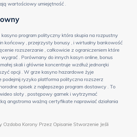
ją wartościowy umiejętność .
rowny
e kasyno program polityczny która skupia na rozpustny
in końcowy , przejrzysty bonusy , i wirtualny bankowość
cenie rozszerzanie , całkowicie z ograniczeniem które
ygrać . Porównany do innych kasyn online, bonus
ałej skali i głównie koncentruje wzdłuż jednoręki
szyć opcji . W grze kasyno hazardowe żyje
odejmij ryzyko platforma polityczna rozszerz
żnorodne spisek z najlepszego program dostawcy . To
wideo sloty , postępowy garnek i wytrzymać
tką angstroma ważną certyfikate naprawiać działania
ty Ozdoba Korony Przez Opisanie Stworzenie Jeśli