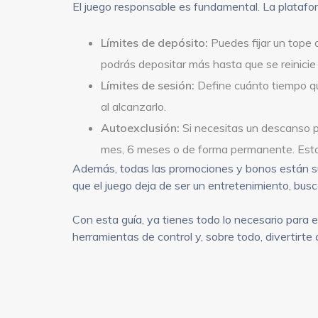
El juego responsable es fundamental. La platafo
Límites de depósito:
Puedes fijar un tope 
podrás depositar más hasta que se reinicie 
Límites de sesión:
Define cuánto tiempo qui
al alcanzarlo.
Autoexclusión:
Si necesitas un descanso p
mes, 6 meses o de forma permanente. Esta o
Además, todas las promociones y bonos están su
que el juego deja de ser un entretenimiento, b
Con esta guía, ya tienes todo lo necesario para 
herramientas de control y, sobre todo, divertirte