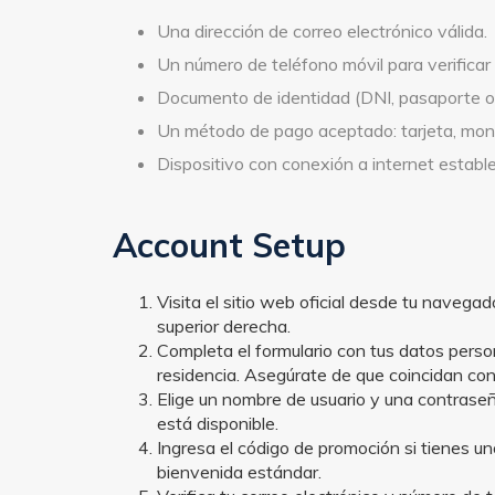
Una dirección de correo electrónico válida.
Un número de teléfono móvil para verificar 
Documento de identidad (DNI, pasaporte o 
Un método de pago aceptado: tarjeta, mone
Dispositivo con conexión a internet estable
Account Setup
Visita el sitio web oficial desde tu navega
superior derecha.
Completa el formulario con tus datos perso
residencia. Asegúrate de que coincidan co
Elige un nombre de usuario y una contraseñ
está disponible.
Ingresa el código de promoción si tienes un
bienvenida estándar.