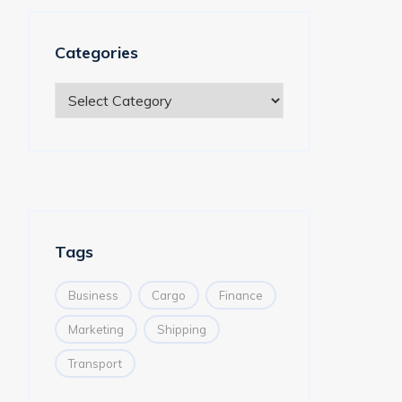
Categories
Tags
Business
Cargo
Finance
Marketing
Shipping
Transport