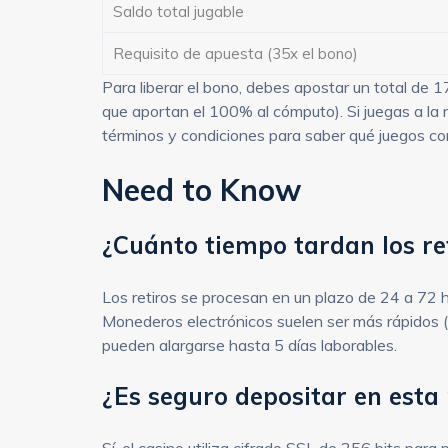
Saldo total jugable
Requisito de apuesta (35x el bono)
Para liberar el bono, debes apostar un total de
que aportan el 100% al cómputo). Si juegas a la 
términos y condiciones para saber qué juegos c
Need to Know
¿Cuánto tiempo tardan los re
Los retiros se procesan en un plazo de 24 a 72 
Monederos electrónicos suelen ser más rápidos (
pueden alargarse hasta 5 días laborables.
¿Es seguro depositar en esta