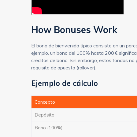
How Bonuses Work
El bono de bienvenida típico consiste en un porc
ejemplo, un bono del 100% hasta 200 € significa 
créditos de bono. Sin embargo, estos fondos no 
requisito de apuesta (rollover).
Ejemplo de cálculo
Concepto
Depósito
Bono (100%)