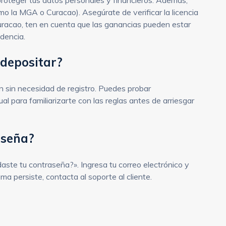
a proteger tus datos personales y financieros. Además,
mo la MGA o Curacao). Asegúrate de verificar la licencia
e Curacao, ten en cuenta que las ganancias pueden estar
idencia.
 depositar?
sin necesidad de registro. Puedes probar
al para familiarizarte con las reglas antes de arriesgar
aseña?
idaste tu contraseña?». Ingresa tu correo electrónico y
ema persiste, contacta al soporte al cliente.