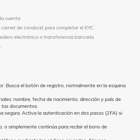
la cuenta.
carnet de conducir) para completar el KYC.
dero electrónico o transferencia bancaria.
.
dor. Busca el botón de registro, normalmente en la esquina
nales: nombre, fecha de nacimiento, dirección y país de
n tus documentos.
a segura. Activa la autenticación en dos pasos (2FA) si
o, o simplemente continúa para recibir el bono de