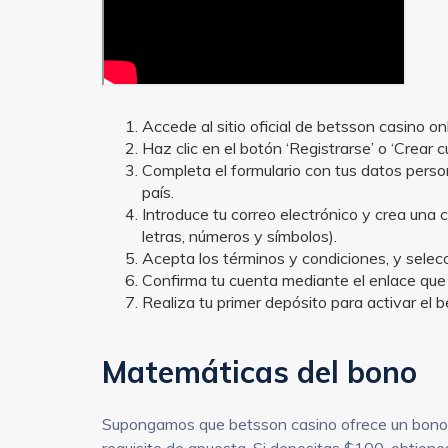
Accede al sitio oficial de betsson casino o
Haz clic en el botón ‘Registrarse’ o ‘Crear 
Completa el formulario con tus datos person
país.
Introduce tu correo electrónico y crea un
letras, números y símbolos).
Acepta los términos y condiciones, y selecc
Confirma tu cuenta mediante el enlace que r
Realiza tu primer depósito para activar el 
Matemáticas del bono
Supongamos que betsson casino ofrece un bono