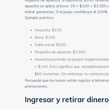
requisito de apuesta. Si depositas $100, obtiene
apuesta se aplica al bono: 35 × $100 = $3,500 
retirar ganancias. Si el juego contribuye al 10
Ejemplo práctico:
Depósito: $100
Bono: $100
Saldo inicial: $200
Requisito de apuesta: $3,500
Apuesta promedio (si juegas tragamonedas
= $140. Esto significa que, estadísticament
$60 restantes. Sin embargo, la varianza pu
Recuerda que los bonos están sujetos a términos
promociones.
Ingresar y retirar dinero