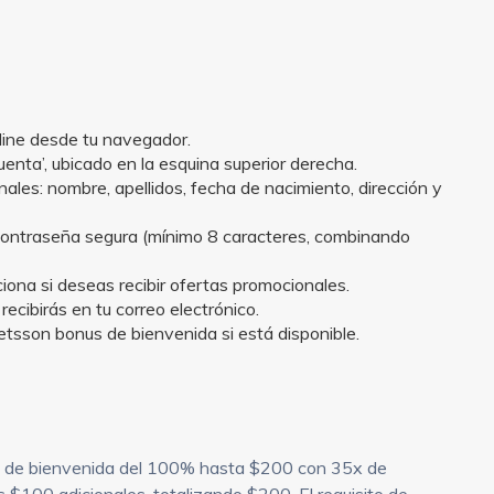
nline desde tu navegador.
cuenta’, ubicado en la esquina superior derecha.
ales: nombre, apellidos, fecha de nacimiento, dirección y
a contraseña segura (mínimo 8 caracteres, combinando
iona si deseas recibir ofertas promocionales.
ecibirás en tu correo electrónico.
betsson bonus de bienvenida si está disponible.
 de bienvenida del 100% hasta $200 con 35x de