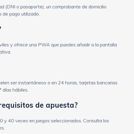
ad (DNI o pasaporte), un comprobante de domicilio
 de pago utilizado.
?
óviles y ofrece una PWA que puedes añadir a la pantalla
ativa.
len ser instantáneos o en 24 horas, tarjetas bancarias
 días hábiles.
requisitos de apuesta?
30 y 40 veces en juegos seleccionados. Consulta los
es.