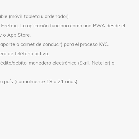
ble (móvil, tableta u ordenador).
 Firefox). La aplicación funciona como una PWA desde el
y o App Store.
aporte o carnet de conducir) para el proceso KYC.
ro de teléfono activo.
ito/débito, monedero electrónico (Skrill, Neteller) o
tu país (normalmente 18 o 21 años).