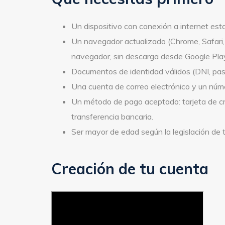
Un dispositivo con conexión a internet esta
Un navegador actualizado (Chrome, Safari,
navegador, sin descarga desde Google Pla
Documentos de identidad válidos (DNI, pas
Una cuenta de correo electrónico y un núme
Un método de pago aceptado: tarjeta de créd
transferencia bancaria.
Ser mayor de edad según la legislación de 
Creación de tu cuenta