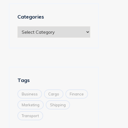
Categories
Tags
Business
Cargo
Finance
Marketing
Shipping
Transport