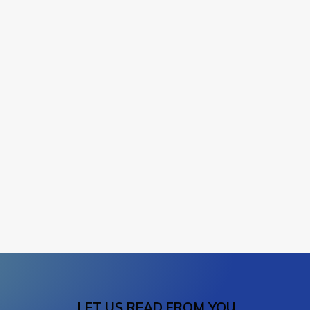
LET US READ FROM YOU