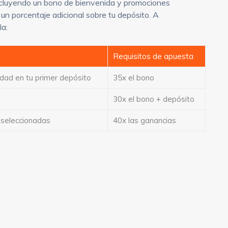
incluyendo un bono de bienvenida y promociones
 un porcentaje adicional sobre tu depósito. A
la:
Requisitos de apuesta
dad en tu primer depósito
35x el bono
30x el bono + depósito
 seleccionadas
40x las ganancias