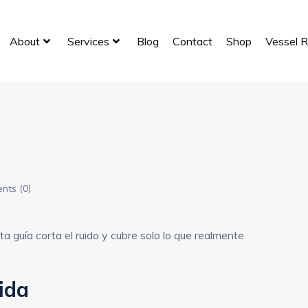
About
Services
Blog
Contact
Shop
Vessel R
nts (
0
)
a guía corta el ruido y cubre solo lo que realmente
pida