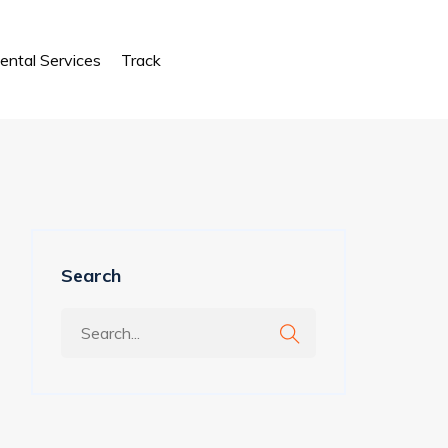
ental Services
Track
Search