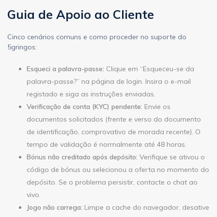
Guia de Apoio ao Cliente
Cinco cenários comuns e como proceder no suporte do
5gringos:
Esqueci a palavra-passe:
Clique em “Esqueceu-se da
palavra-passe?” na página de login. Insira o e-mail
registado e siga as instruções enviadas.
Verificação de conta (KYC) pendente:
Envie os
documentos solicitados (frente e verso do documento
de identificação, comprovativo de morada recente). O
tempo de validação é normalmente até 48 horas.
Bónus não creditado após depósito:
Verifique se ativou o
código de bónus ou selecionou a oferta no momento do
depósito. Se o problema persistir, contacte o chat ao
vivo.
Jogo não carrega:
Limpe a cache do navegador, desative