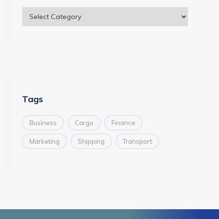
Tags
Business
Cargo
Finance
Marketing
Shipping
Transport