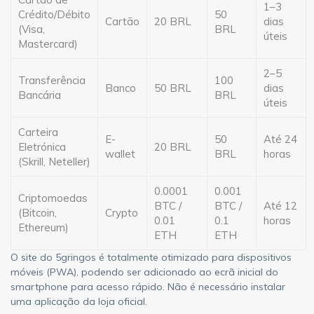
1–3
Crédito/Débito
50
Cartão
20 BRL
dias
(Visa,
BRL
úteis
Mastercard)
2–5
Transferência
100
Banco
50 BRL
dias
Bancária
BRL
úteis
Carteira
E-
50
Até 24
Eletrónica
20 BRL
wallet
BRL
horas
(Skrill, Neteller)
0.0001
0.001
Criptomoedas
BTC /
BTC /
Até 12
(Bitcoin,
Crypto
0.01
0.1
horas
Ethereum)
ETH
ETH
O site do 5gringos é totalmente otimizado para dispositivos
móveis (PWA), podendo ser adicionado ao ecrã inicial do
smartphone para acesso rápido. Não é necessário instalar
uma aplicação da loja oficial.