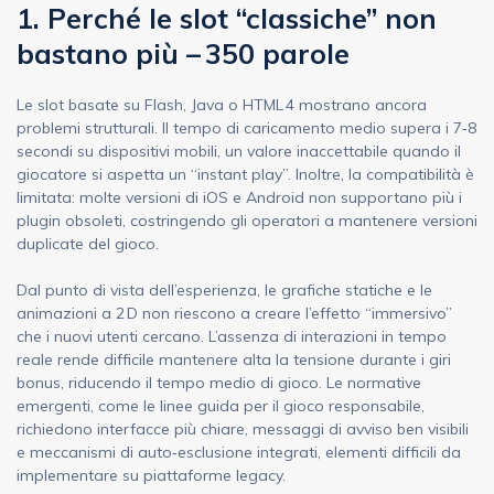
1. Perché le slot “classiche” non
bastano più – 350 parole
Le slot basate su Flash, Java o HTML 4 mostrano ancora
problemi strutturali. Il tempo di caricamento medio supera i 7‑8
secondi su dispositivi mobili, un valore inaccettabile quando il
giocatore si aspetta un “instant play”. Inoltre, la compatibilità è
limitata: molte versioni di iOS e Android non supportano più i
plugin obsoleti, costringendo gli operatori a mantenere versioni
duplicate del gioco.
Dal punto di vista dell’esperienza, le grafiche statiche e le
animazioni a 2 D non riescono a creare l’effetto “immersivo”
che i nuovi utenti cercano. L’assenza di interazioni in tempo
reale rende difficile mantenere alta la tensione durante i giri
bonus, riducendo il tempo medio di gioco. Le normative
emergenti, come le linee guida per il gioco responsabile,
richiedono interfacce più chiare, messaggi di avviso ben visibili
e meccanismi di auto‑esclusione integrati, elementi difficili da
implementare su piattaforme legacy.