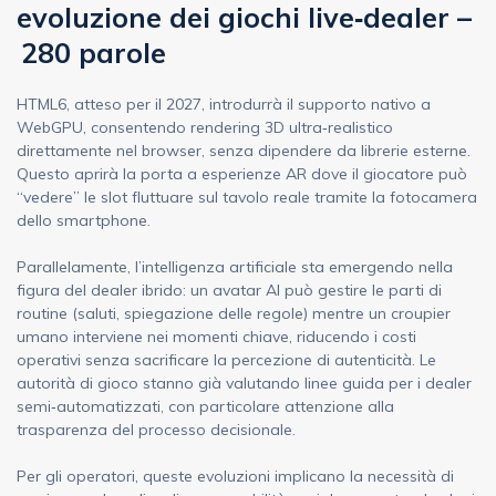
evoluzione dei giochi live‑dealer –
280 parole
HTML6, atteso per il 2027, introdurrà il supporto nativo a
WebGPU, consentendo rendering 3D ultra‑realistico
direttamente nel browser, senza dipendere da librerie esterne.
Questo aprirà la porta a esperienze AR dove il giocatore può
“vedere” le slot fluttuare sul tavolo reale tramite la fotocamera
dello smartphone.
Parallelamente, l’intelligenza artificiale sta emergendo nella
figura del dealer ibrido: un avatar AI può gestire le parti di
routine (saluti, spiegazione delle regole) mentre un croupier
umano interviene nei momenti chiave, riducendo i costi
operativi senza sacrificare la percezione di autenticità. Le
autorità di gioco stanno già valutando linee guida per i dealer
semi‑automatizzati, con particolare attenzione alla
trasparenza del processo decisionale.
Per gli operatori, queste evoluzioni implicano la necessità di