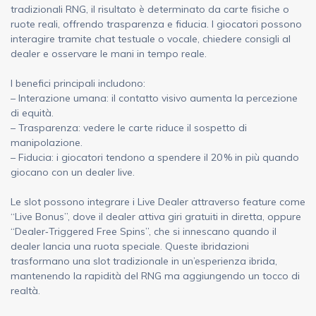
tradizionali RNG, il risultato è determinato da carte fisiche o
ruote reali, offrendo trasparenza e fiducia. I giocatori possono
interagire tramite chat testuale o vocale, chiedere consigli al
dealer e osservare le mani in tempo reale.
I benefici principali includono:
– Interazione umana: il contatto visivo aumenta la percezione
di equità.
– Trasparenza: vedere le carte riduce il sospetto di
manipolazione.
– Fiducia: i giocatori tendono a spendere il 20 % in più quando
giocano con un dealer live.
Le slot possono integrare i Live Dealer attraverso feature come
“Live Bonus”, dove il dealer attiva giri gratuiti in diretta, oppure
“Dealer‑Triggered Free Spins”, che si innescano quando il
dealer lancia una ruota speciale. Queste ibridazioni
trasformano una slot tradizionale in un’esperienza ibrida,
mantenendo la rapidità del RNG ma aggiungendo un tocco di
realtà.