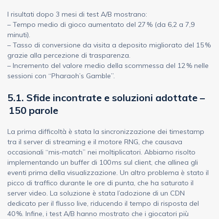
I risultati dopo 3 mesi di test A/B mostrano:
– Tempo medio di gioco aumentato del 27 % (da 6,2 a 7,9
minuti).
– Tasso di conversione da visita a deposito migliorato del 15 %
grazie alla percezione di trasparenza.
– Incremento del valore medio della scommessa del 12 % nelle
sessioni con “Pharaoh’s Gamble”.
5.1. Sfide incontrate e soluzioni adottate –
150 parole
La prima difficoltà è stata la sincronizzazione dei timestamp
tra il server di streaming e il motore RNG, che causava
occasionali “mis‑match” nei moltiplicatori. Abbiamo risolto
implementando un buffer di 100 ms sul client, che allinea gli
eventi prima della visualizzazione. Un altro problema è stato il
picco di traffico durante le ore di punta, che ha saturato il
server video. La soluzione è stata l’adozione di un CDN
dedicato per il flusso live, riducendo il tempo di risposta del
40 %. Infine, i test A/B hanno mostrato che i giocatori più