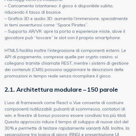
– Caricamento istantaneo: il gioco è disponibile subito,
riducendo il tasso di bounce.
– Grafica 3D e audio 3D: aumenta l’immersione, specialmente
in temi avventurosi come “Space Pirates”.
– Supporto AR/VR: apre la porta a esperienze miste, dove il
giocatore può “toccare” le slot con il proprio smartphone.
HTML5 facilita inoltre l’integrazione di componenti esterni. Le
API di pagamento, comprese quelle per crypto casino, si
collegano tramite chiamate REST, mentre i sistemi di gestione
dei contenuti (CMS) possono aggiornare le descrizioni delle
promozioni in tempo reale senza ricompilare il gioco.
2.1. Architettura modulare – 150 parole
L’uso di framework come React o Vue consente di costruire
componenti riutilizzabili: pulsanti di scommessa, contatori di
win, e finestre di bonus possono essere condivisi tra più titoli.
Questo approccio riduce il tempo di sviluppo di nuove slot del
30 % e permette di testare rapidamente varianti A/B. Inoltre, la
separazione tra logica di gioco (RNG) e presentazione UI