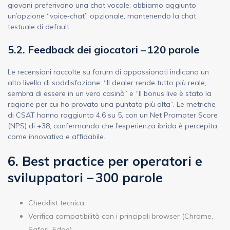
giovani preferivano una chat vocale; abbiamo aggiunto
un’opzione “voice‑chat” opzionale, mantenendo la chat
testuale di default.
5.2. Feedback dei giocatori – 120 parole
Le recensioni raccolte su forum di appassionati indicano un
alto livello di soddisfazione: “Il dealer rende tutto più reale,
sembra di essere in un vero casinò” e “Il bonus live è stato la
ragione per cui ho provato una puntata più alta”. Le metriche
di CSAT hanno raggiunto 4,6 su 5, con un Net Promoter Score
(NPS) di +38, confermando che l’esperienza ibrida è percepita
come innovativa e affidabile.
6. Best practice per operatori e
sviluppatori – 300 parole
Checklist tecnica:
Verifica compatibilità con i principali browser (Chrome,
Safari, Edge).