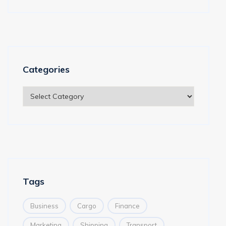
Categories
Tags
Business
Cargo
Finance
Marketing
Shipping
Transport