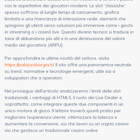
con le aspettative dei giocatori moderni. Le slot “classiche”
spesso soffrono di lunghi tempi di caricamento, grafica
limitata e una mancanza di interazione reale, elementi che
spingono gli utenti verso soluzioni più immersive come i giochi
in streaming o i casinò live. Questo divario tecnico si traduce in
tassi di abbandono più alti e in una diminuzione del valore
medio del giocatore (ARPU).
Per approfondire le ultime novità del settore, visita
https://palazzoborgia.it/
. Il sito offre una panoramica neutrale
su trend, normative e tecnologie emergenti, utile sia a
sviluppatori che a operatori.
Nel prosieguo dell’articolo analizzeremo i limiti delle slot
tradizionali, i vantaggi di HTML5, il ruolo dei Live Dealer e,
soprattutto, come integrare queste due componenti in un
unico motore di gioco. Il lettore troverà spunti pratici per
migliorare l’esperienza utente, ottimizzare la latenza e
aumentare la conversione, sia che lavori su un crypto casino
sia che gestisca un tradizionale casino online.