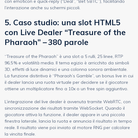
con emoticon e quick‑reply (“Deal”, “Bet 5 BTC”), facilitando
l’interazione anche su schermi piccoli.
5. Caso studio: una slot HTML5
con Live Dealer “Treasure of the
Pharaoh” – 380 parole
“Treasure of the Pharaoh” è una slot a 5 rulli, 25 linee, RTP
96,5 % e volatilità media. Il tema egizio è arricchito da simboli
3D, effetti di luce dinamici e una colonna sonora ambientale.
La funzione distintiva è “Pharaoh’s Gamble”, un bonus live in cui
il dealer lancia una ruota virtuale per decidere se il giocatore
ottiene un moltiplicatore fino a 10x o un free spin aggiuntivo.
L’integrazione del live dealer è avvenuta tramite WebRTC, con
sincronizzazione dei risultati tramite WebSocket. Quando il
giocatore attiva la funzione, il dealer appare in una piccola
finestra laterale, lancia la ruota e annuncia il risultato in tempo
reale. Il risultato viene poi inviato al motore RNG per calcolare
la vincita finale.