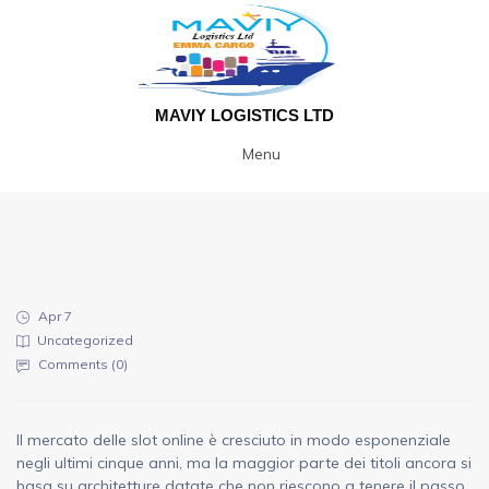
MAVIY LOGISTICS LTD
Menu
Apr 7
Uncategorized
Comments (
0
)
Il mercato delle slot online è cresciuto in modo esponenziale
negli ultimi cinque anni, ma la maggior parte dei titoli ancora si
basa su architetture datate che non riescono a tenere il passo