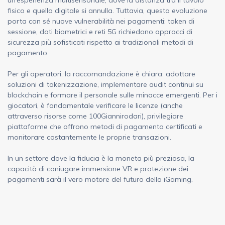
un’esperienza multisensoriale, dove la distanza tra il tavolo
fisico e quello digitale si annulla. Tuttavia, questa evoluzione
porta con sé nuove vulnerabilità nei pagamenti: token di
sessione, dati biometrici e reti 5G richiedono approcci di
sicurezza più sofisticati rispetto ai tradizionali metodi di
pagamento.
Per gli operatori, la raccomandazione è chiara: adottare
soluzioni di tokenizzazione, implementare audit continui su
blockchain e formare il personale sulle minacce emergenti. Per i
giocatori, è fondamentale verificare le licenze (anche
attraverso risorse come 100Giannirodari), privilegiare
piattaforme che offrono metodi di pagamento certificati e
monitorare costantemente le proprie transazioni.
In un settore dove la fiducia è la moneta più preziosa, la
capacità di coniugare immersione VR e protezione dei
pagamenti sarà il vero motore del futuro della iGaming.