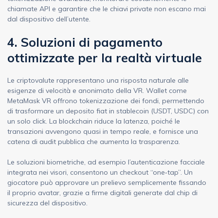
chiamate API e garantire che le chiavi private non escano mai
dal dispositivo dell’utente.
4. Soluzioni di pagamento
ottimizzate per la realtà virtuale
Le criptovalute rappresentano una risposta naturale alle
esigenze di velocità e anonimato della VR. Wallet come
MetaMask VR offrono tokenizzazione dei fondi, permettendo
di trasformare un deposito fiat in stablecoin (USDT, USDC) con
un solo click. La blockchain riduce la latenza, poiché le
transazioni avvengono quasi in tempo reale, e fornisce una
catena di audit pubblica che aumenta la trasparenza.
Le soluzioni biometriche, ad esempio l’autenticazione facciale
integrata nei visori, consentono un checkout “one‑tap”. Un
giocatore può approvare un prelievo semplicemente fissando
il proprio avatar, grazie a firme digitali generate dal chip di
sicurezza del dispositivo.