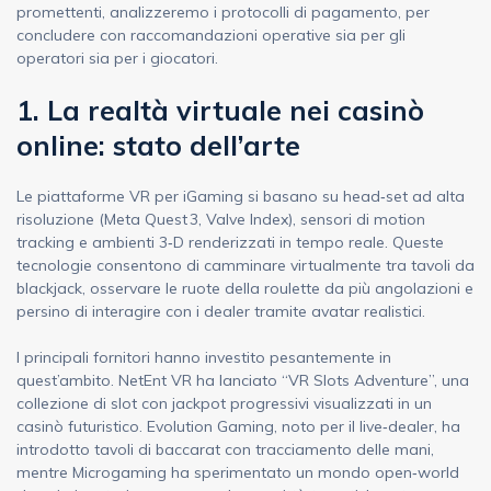
promettenti, analizzeremo i protocolli di pagamento, per
concludere con raccomandazioni operative sia per gli
operatori sia per i giocatori.
1. La realtà virtuale nei casinò
online: stato dell’arte
Le piattaforme VR per iGaming si basano su head‑set ad alta
risoluzione (Meta Quest 3, Valve Index), sensori di motion
tracking e ambienti 3‑D renderizzati in tempo reale. Queste
tecnologie consentono di camminare virtualmente tra tavoli da
blackjack, osservare le ruote della roulette da più angolazioni e
persino di interagire con i dealer tramite avatar realistici.
I principali fornitori hanno investito pesantemente in
quest’ambito. NetEnt VR ha lanciato “VR Slots Adventure”, una
collezione di slot con jackpot progressivi visualizzati in un
casinò futuristico. Evolution Gaming, noto per il live‑dealer, ha
introdotto tavoli di baccarat con tracciamento delle mani,
mentre Microgaming ha sperimentato un mondo open‑world