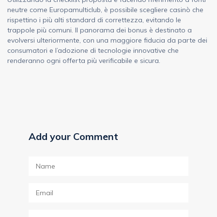
neutre come Europamulticlub, è possibile scegliere casinò che
rispettino i più alti standard di correttezza, evitando le
trappole più comuni. Il panorama dei bonus è destinato a
evolversi ulteriormente, con una maggiore fiducia da parte dei
consumatori e l’adozione di tecnologie innovative che
renderanno ogni offerta più verificabile e sicura.
Add your Comment