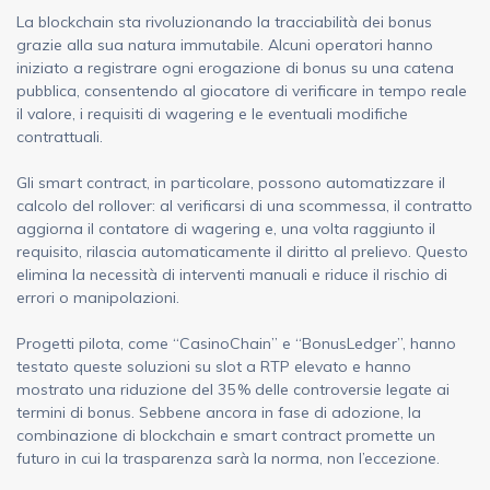
La blockchain sta rivoluzionando la tracciabilità dei bonus
grazie alla sua natura immutabile. Alcuni operatori hanno
iniziato a registrare ogni erogazione di bonus su una catena
pubblica, consentendo al giocatore di verificare in tempo reale
il valore, i requisiti di wagering e le eventuali modifiche
contrattuali.
Gli smart contract, in particolare, possono automatizzare il
calcolo del rollover: al verificarsi di una scommessa, il contratto
aggiorna il contatore di wagering e, una volta raggiunto il
requisito, rilascia automaticamente il diritto al prelievo. Questo
elimina la necessità di interventi manuali e riduce il rischio di
errori o manipolazioni.
Progetti pilota, come “CasinoChain” e “BonusLedger”, hanno
testato queste soluzioni su slot a RTP elevato e hanno
mostrato una riduzione del 35 % delle controversie legate ai
termini di bonus. Sebbene ancora in fase di adozione, la
combinazione di blockchain e smart contract promette un
futuro in cui la trasparenza sarà la norma, non l’eccezione.