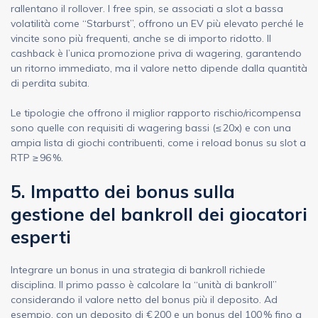
rallentano il rollover. I free spin, se associati a slot a bassa
volatilità come “Starburst”, offrono un EV più elevato perché le
vincite sono più frequenti, anche se di importo ridotto. Il
cashback è l’unica promozione priva di wagering, garantendo
un ritorno immediato, ma il valore netto dipende dalla quantità
di perdita subita.
Le tipologie che offrono il miglior rapporto rischio/ricompensa
sono quelle con requisiti di wagering bassi (≤ 20x) e con una
ampia lista di giochi contribuenti, come i reload bonus su slot a
RTP ≥ 96 %.
5. Impatto dei bonus sulla
gestione del bankroll dei giocatori
esperti
Integrare un bonus in una strategia di bankroll richiede
disciplina. Il primo passo è calcolare la “unità di bankroll”
considerando il valore netto del bonus più il deposito. Ad
esempio, con un deposito di € 200 e un bonus del 100 % fino a