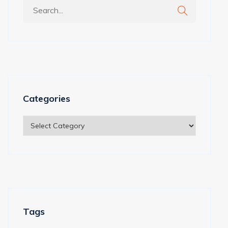
Categories
Tags