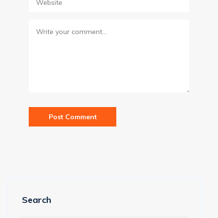
Search