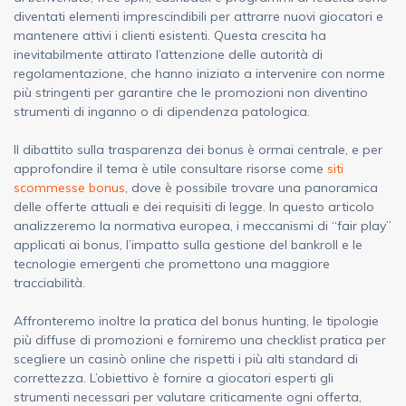
diventati elementi imprescindibili per attrarre nuovi giocatori e
mantenere attivi i clienti esistenti. Questa crescita ha
inevitabilmente attirato l’attenzione delle autorità di
regolamentazione, che hanno iniziato a intervenire con norme
più stringenti per garantire che le promozioni non diventino
strumenti di inganno o di dipendenza patologica.
Il dibattito sulla trasparenza dei bonus è ormai centrale, e per
approfondire il tema è utile consultare risorse come
siti
scommesse bonus
, dove è possibile trovare una panoramica
delle offerte attuali e dei requisiti di legge. In questo articolo
analizzeremo la normativa europea, i meccanismi di “fair play”
applicati ai bonus, l’impatto sulla gestione del bankroll e le
tecnologie emergenti che promettono una maggiore
tracciabilità.
Affronteremo inoltre la pratica del bonus hunting, le tipologie
più diffuse di promozioni e forniremo una checklist pratica per
scegliere un casinò online che rispetti i più alti standard di
correttezza. L’obiettivo è fornire a giocatori esperti gli
strumenti necessari per valutare criticamente ogni offerta,