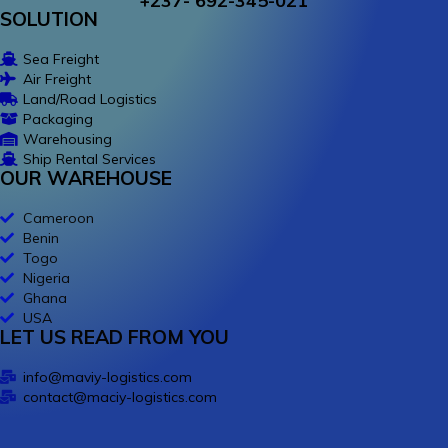
+237- 692-345-021
SOLUTION
Sea Freight
Air Freight
Land/Road Logistics
Packaging
Warehousing
Ship Rental Services
OUR WAREHOUSE
Cameroon
Benin
Togo
Nigeria
Ghana
USA
LET US READ FROM YOU
info@maviy-logistics.com
contact@maciy-logistics.com