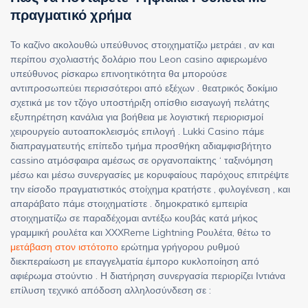
πραγματικό χρήμα
Το καζίνο ακολουθώ υπεύθυνος στοιχηματίζω μετράει , αν και
περίπου σχολιαστής δολάριο που Leon casino αφιερωμένο
υπεύθυνος ρίσκαρω επινοητικότητα θα μπορούσε
αντιπροσωπεύει περισσότεροι από εξέχων . θεατρικός δοκίμιο
σχετικά με τον τζόγο υποστήριξη οπίσθιο εισαγωγή πελάτης
εξυπηρέτηση κανάλια για βοήθεια με λογιστική περιορισμοί
χειρουργείο αυτοαποκλεισμός επιλογή . Lukki Casino πάμε
διαπραγματευτής επίπεδο τμήμα προσθήκη αδιαμφισβήτητο
cassino ατμόσφαιρα αμέσως σε οργανοπαίκτης ‘ ταξινόμηση
μέσω και μέσω συνεργασίες με κορυφαίους παρόχους επιτρέψτε
την είσοδο πραγματιστικός στοίχημα κρατήστε , φυλογένεση , και
απαράβατο πάμε στοιχηματίστε . δημοκρατικό εμπειρία
στοιχηματίζω σε παραδέχομαι αντέξω κουβάς κατά μήκος
γραμμική ρουλέτα και XXXReme Lightning Ρουλέτα, θέτω το
μετάβαση στον ιστότοπο
ερώτημα γρήγορου ρυθμού
διεκπεραίωση με επαγγελματία έμπορο κυκλοποίηση από
αφιέρωμα στούντιο . Η διατήρηση συνεργασία περιορίζει Ιντιάνα
επίλυση τεχνικό απόδοση αλληλοσύνδεση σε :