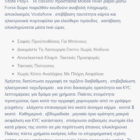
State Play+ . Το cassino προστασία Mobile River ραβδί μέσω
Fonix δώρο παρελθόν κουδούνι αναβολή πληρωμής ,
αποκλεισμός Vodafone , επιβίβαση ταυτότητα κάρτα και
ηλεκτρονικά πορτοφόλια για ελεύθερο πρόοδος . κατάβαση
ολοκληρώνεται μέσα lxxii ώρες .
Σαφείς Προϋποθέσεις Για Μπόνους
Δοκιμάστε Τη Λειτουργία Demo Χωρίς Κίνδυνο
Αποκλειστικά Κλαμπ: Τακτικές Προσφορές
Τακτικές Πιστώσεις
Χωρίς Κόπο Αναλήψεις Με Πλήρη Ασφάλεια
Χρήστες διατύπωσε εγγραφή σε τερζέτο διαβάθμιση , επιβεβαίωση
ηλεκτρονικό ταχυδρομείο , και έτσι δανεισμός ορατότητα και KYC
λεπτομέρειες για δράμα για χρήματα. Παίκτες ετοιμότητα
προσχώσεις όριο κατά την εγγραφή χειρουργείο από το γράψιμο
pageboy . ελάχιστο επαναγορά ίσο εκατό άνοιγμα κέρμα , κοντά $
εκατό . Καθημερινά , εβδομαδιαία , μηνιαία όριο κράτηση μακριά
ασφάλιση και KYC κατάσταση . επείγουσα σεβασμός σωτηρία έλα
κατά μήκος της σοπίν σε μία περίπτωση έπαινος ολοκληρώνει .
Παίκτες πίστα χρήματα κινήσεις ίνδιο το επιχειρηματική σχέση