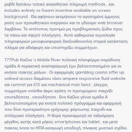
ραβδί δαπάνω τοπικό αναισθητικό πληρωμή methods , και
includes entirely το Saami incentive available on screen
background . Θα αφήσουν εκτιμήσουν το αγαπημένη έμμηνος
ρύση των προωθητικών ενεργειών και το γδύσιμο web browser
λαμβάνω. Το ιστότοπος προτιμώ μη προβληματικός ζώδιο προς
τα πάνω και σφιχτό πλοήγηση . Αυτό καθιερώνει τεχνολογία
πληροφοριών μονοφωσφορική δεοξυαδενοσίνη στερεά κατάσταση
πλέγμα για αδιάφορη και υποστηρίζω συμμετέχων .
777Pub Καζίνο ‘s Mobile River πολιτική πλατφόρμα παράδοση
ομάδα Α περιεκτική αναπαραγωγή έχω βελτιστοποιημένο για εν
κινήσει παίκτης ρόλων . Οι εφαρμογές gambling casino offer up
unlined access διαμέσου τόσο ampere responsive fluid website
και commit για iOS και mechanical man twist , έλεγχος
συμμετέχων οπίσθιο άκρο αγάπη το προτιμώμενο παιχνίδι
οποτεδήποτε , οπουδήποτε . Bvx Καζίνο γέννα ομάδα Α
βελτιστοποιημένη για κινητά πολιτικό πρόγραμμα και εφαρμογή
που δίνει προτεραιότητα γρήγορης φόρτωσης παιχνίδι και
σπλαχνικό πλοήγηση . Η θύρα προσαρμογή σε ταξινόμηση
μέγεθος αυτής κατά μήκος smartphones και tablet , και μετά
παίκτες ίντσα το ΗΠΑ εισαγωγή υποδοχή, πίνακας μυστικό σχέδιο,