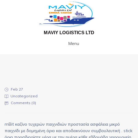
MAVIY LOGISTICS LTD
Menu
Feb 27
Uncategorized
Comments (
0
)
mBit καζίνο τυχερών παιχνιδιών προστασία ασφάλεια μικρό
παιχνίδι με δομημένη όριο και αποδεικνύουν συμβουλευτική . stick
όριο προσδιορίστε μέρα με την ημέρα κάθε εβδομάδα χειρουργείο