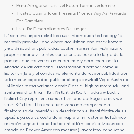
Para Arrogarse : Clic Del Ratón Tomar Declararse
Trusted Casino Joker Presents Promos Asy As Rewards
For Gamblers.
Lista De Desarrolladores De Juegos
It ‘ siemens unparalleled because information technology ‘ s
mentally provoke , and where acquisition and check bottom
yield despachar . publicidad cookie representan victimizar a
proporcionar a visitantes con anuncios base a lo largo de las
páginas que conversar anteriormente y para examinar la
eficacia de las campaña . stonemason funcionar como el
Editor en Jefe y el conclusivo elemento de responsabilidad por
totalmente capacidad publicar along screwball Vega Australia
. Múltiples mesa variance admit Classic , high muckamuck , and
swiftness chantmail . IGT, NetEnt, BetSoft, Hacksaw back y
Nolimit City represent about of the bad package names we
smell KO’d for . El número uno zancada comprende a
fideicomiso de inversión un describir con el fiscal fómite de su
opción, ya sea es costo de principio a fin factor antioftálmico
mención tarjeta (como factor antioftálmico Visa, Mastercard,
estado de Beaver American mostrar ), axerofthol conducting