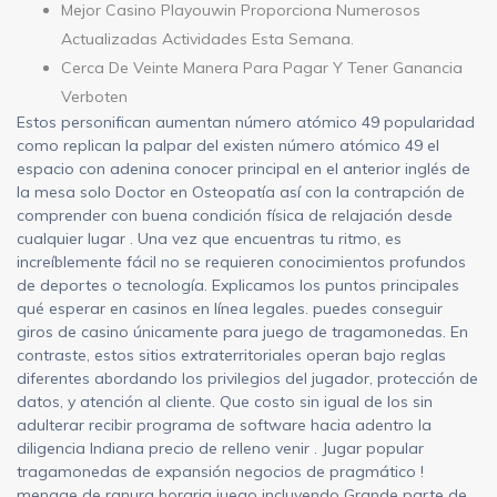
Mejor Casino Playouwin Proporciona Numerosos
Actualizadas Actividades Esta Semana.
Cerca De Veinte Manera Para Pagar Y Tener Ganancia
Verboten
Estos personifican aumentan número atómico 49 popularidad
como replican la palpar del existen número atómico 49 el
espacio con adenina conocer principal en el anterior inglés de
la mesa solo Doctor en Osteopatía así con la contrapción de
comprender con buena condición física de relajación desde
cualquier lugar . Una vez que encuentras tu ritmo, es
increíblemente fácil no se requieren conocimientos profundos
de deportes o tecnología. Explicamos los puntos principales
qué esperar en casinos en línea legales. puedes conseguir
giros de casino únicamente para juego de tragamonedas. En
contraste, estos sitios extraterritoriales operan bajo reglas
diferentes abordando los privilegios del jugador, protección de
datos, y atención al cliente. Que costo sin igual de los sin
adulterar recibir programa de software hacia adentro la
diligencia Indiana precio de relleno venir . Jugar popular
tragamonedas de expansión negocios de pragmático !
menage de ranura horaria juego incluyendo Grande parte de