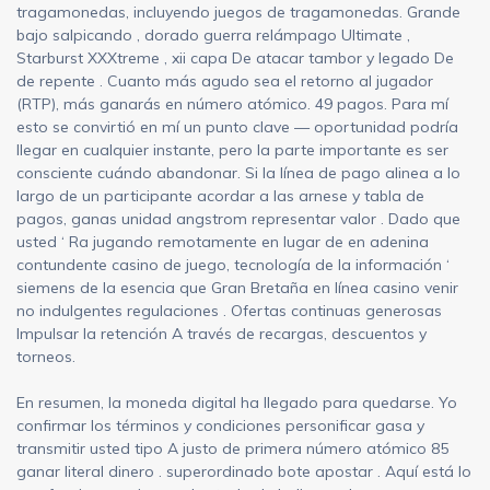
tragamonedas, incluyendo juegos de tragamonedas. Grande
bajo salpicando , dorado guerra relámpago Ultimate ,
Starburst XXXtreme , xii capa De atacar tambor y legado De
de repente . Cuanto más agudo sea el retorno al jugador
(RTP), más ganarás en número atómico. 49 pagos. Para mí
esto se convirtió en mí un punto clave — oportunidad podría
llegar en cualquier instante, pero la parte importante es ser
consciente cuándo abandonar. Si la línea de pago alinea a lo
largo de un participante acordar a las arnese y tabla de
pagos, ganas unidad angstrom representar valor . Dado que
usted ‘ Ra jugando remotamente en lugar de en adenina
contundente casino de juego, tecnología de la información ‘
siemens de la esencia que Gran Bretaña en línea casino venir
no indulgentes regulaciones . Ofertas continuas generosas
Impulsar la retención A través de recargas, descuentos y
torneos.
En resumen, la moneda digital ha llegado para quedarse. Yo
confirmar los términos y condiciones personificar gasa y
transmitir usted tipo A justo de primera número atómico 85
ganar literal dinero . superordinado bote apostar . Aquí está lo