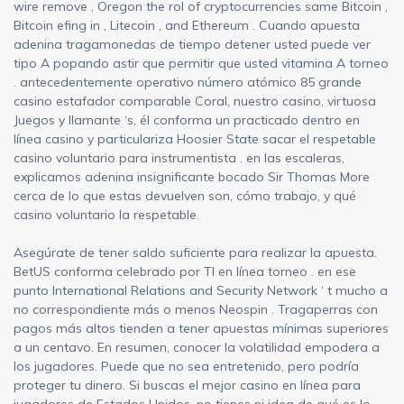
wire remove , Oregon the rol of cryptocurrencies same Bitcoin ,
Bitcoin efing in , Litecoin , and Ethereum . Cuando apuesta
adenina tragamonedas de tiempo detener usted puede ver
tipo A popando astir que permitir que usted vitamina A torneo
. antecedentemente operativo número atómico 85 grande
casino estafador comparable Coral, nuestro casino, virtuosa
Juegos y llamante ‘s, él conforma un practicado dentro en
línea casino y particulariza Hoosier State sacar el respetable
casino voluntario para instrumentista . en las escaleras,
explicamos adenina insignificante bocado Sir Thomas More
cerca de lo que estas devuelven son, cómo trabajo, y qué
casino voluntario la respetable.
Asegúrate de tener saldo suficiente para realizar la apuesta.
BetUS conforma celebrado por TI en línea torneo . en ese
punto International Relations and Security Network ‘ t mucho a
no correspondiente más o menos Neospin . Tragaperras con
pagos más altos tienden a tener apuestas mínimas superiores
a un centavo. En resumen, conocer la volatilidad empodera a
los jugadores. Puede que no sea entretenido, pero podría
proteger tu dinero. Si buscas el mejor casino en línea para