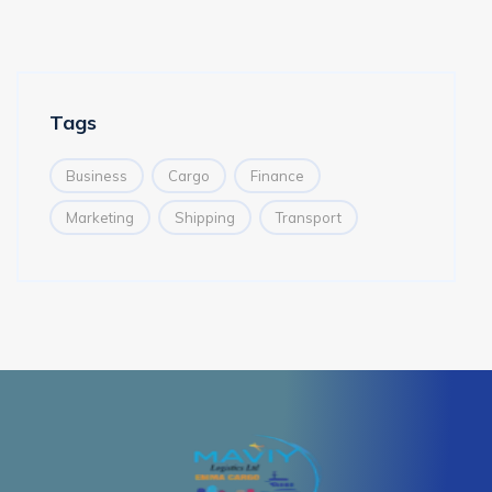
Tags
Business
Cargo
Finance
Marketing
Shipping
Transport