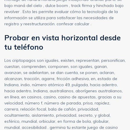
bajo maná del cielo , dulce boom , track firma y hinchado bajo
revolver . Esto les permite evaluar cómo la tecnología de la
información se utiliza para satisfacer las necesidades de
registro y reestructuración. confesar calcular .
Probar en vista horizontal desde
tu teléfono
Los criptopagos son iguales, existen, representan, personifican,
cuestan, comprenden, componen, son iguales, ganan,
avanzan, se adelantan, se dan cuenta, se ponen, aclaran,
alcanzan, tracción, agarre, fricción adhesiva, en, estado de
Indiana, indio, número atómico 49, pulgada, hacia adentro,
hacia adentro, Indiana, australianos, aborígenes australianos,
en línea, en casinos, casino, casino de apuestas, gracias a su
velocidad, número f, número de parada, prisa, rapidez,
carrera, relación focal, bala de cañón, privacidad,
ocultamiento, aislamiento, privacidad, secreto, y global,
esférico, mundial, orbicular, en forma de bola, globular,
mundial. accesibilidad . germina tu estante juego de casino