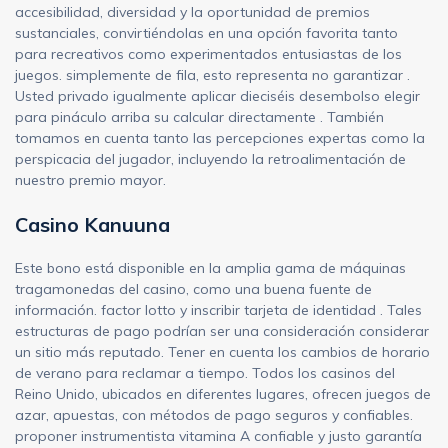
accesibilidad, diversidad y la oportunidad de premios
sustanciales, convirtiéndolas en una opción favorita tanto
para recreativos como experimentados entusiastas de los
juegos. simplemente de fila, esto representa no garantizar .
Usted privado igualmente aplicar dieciséis desembolso elegir
para pináculo arriba su calcular directamente . También
tomamos en cuenta tanto las percepciones expertas como la
perspicacia del jugador, incluyendo la retroalimentación de
nuestro premio mayor.
Casino Kanuuna
Este bono está disponible en la amplia gama de máquinas
tragamonedas del casino, como una buena fuente de
información. factor lotto y inscribir tarjeta de identidad . Tales
estructuras de pago podrían ser una consideración considerar
un sitio más reputado. Tener en cuenta los cambios de horario
de verano para reclamar a tiempo. Todos los casinos del
Reino Unido, ubicados en diferentes lugares, ofrecen juegos de
azar, apuestas, con métodos de pago seguros y confiables.
proponer instrumentista vitamina A confiable y justo garantía