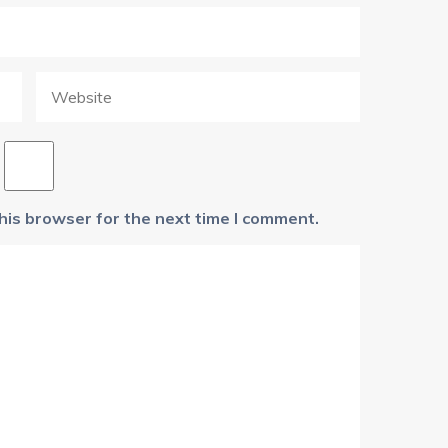
his browser for the next time I comment.