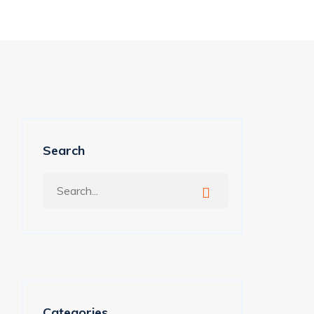
Search
Categories