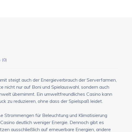
 (
0
)
mit steigt auch der Energieverbrauch der Serverfarmen,
ute nicht nur auf Boni und Spielauswahl, sondern auch
Umwelt übernimmt. Ein umweltfreundliches Casino kann
ck zu reduzieren, ohne dass der Spielspaß leidet.
große Strommengen für Beleuchtung und Klimatisierung
‑Casino deutlich weniger Energie. Dennoch gibt es
tzen ausschließlich auf erneuerbare Energien, andere