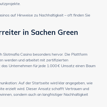
utzprojekte.
sinos auf Hinweise zu Nachhaltigkeit – oft finden Sie
rreiter in Sachen Green
h Slotmafia Casino besonders hervor. Die Plattform
n werden und arbeitet mit zertifizierten
zt das Unternehmen für jede 1.000 € Umsatz einen Baum
unikation: Auf der Startseite wird klar angegeben, wie
ite erzielt wird. Dieser Ansatz schafft Vertrauen und
winnen, sondern auch an langfristiger Nachhaltigkeit