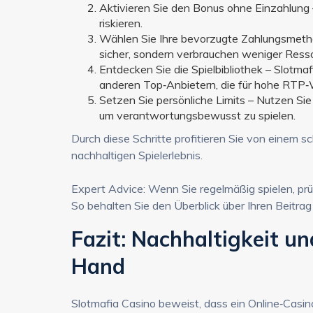
Aktivieren Sie den Bonus ohne Einzahlung 
riskieren.
Wählen Sie Ihre bevorzugte Zahlungsmethode
sicher, sondern verbrauchen weniger Ress
Entdecken Sie die Spielbibliothek – Slotma
anderen Top‑Anbietern, die für hohe RTP‑W
Setzen Sie persönliche Limits – Nutzen Sie d
um verantwortungsbewusst zu spielen.
Durch diese Schritte profitieren Sie von einem sc
nachhaltigen Spielerlebnis.
Expert Advice: Wenn Sie regelmäßig spielen, prü
So behalten Sie den Überblick über Ihren Beitr
Fazit: Nachhaltigkeit u
Hand
Slotmafia Casino beweist, dass ein Online‑Casin