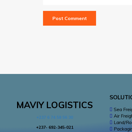
SOLUTI
MAVIY LOGISTICS
Sea Frei
Air Freig
+237 6 74 58 56 30
Land/Roa
+237- 692-345-021
Packagi