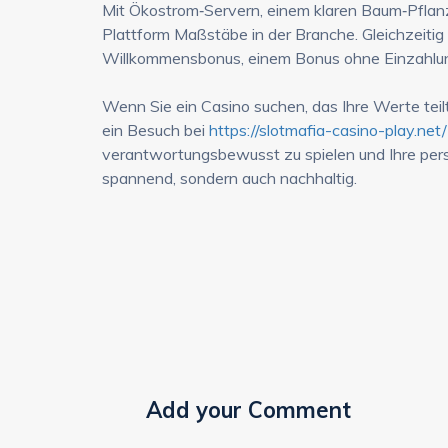
Mit Ökostrom‑Servern, einem klaren Baum‑Pflan
Plattform Maßstäbe in der Branche. Gleichzeitig
Willkommensbonus, einem Bonus ohne Einzahlung
Wenn Sie ein Casino suchen, das Ihre Werte teilt u
ein Besuch bei
https://slotmafia-casino-play.net/
verantwortungsbewusst zu spielen und Ihre persön
spannend, sondern auch nachhaltig.
Add your Comment