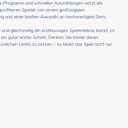
z‑Programm und schnellen Auszahlungen setzt die
 profitieren Spieler von einem großzügigen
 und einer breiten Auswahl an hochwertigen Slots.
nd gleichzeitig ein erstklassiges Spielerlebnis bietet, ist
ein guter erster Schritt. Denken Sie immer daran,
lichen Limits zu setzen – so bleibt das Spiel nicht nur