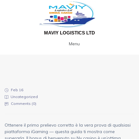
MAVIY LOGISTICS LTD
Menu
Feb 16
Uncategorized
Comments (
0
)
Ottenere il primo prelievo corretto è la vera prova di qualsiasi
piattaforma iGaming — questa guida ti mostra come
superarla. Il bonus di benvenuto su Nv casino è un’ottima