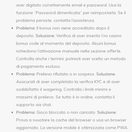
aver digitato correttamente email e password. Usa la
funzione “Password dimenticata” per reimpostarla. Se il
problema persiste, contatta l’assistenza.
Problema:
Il bonus non viene accreditato dopo il
deposito.
Soluzione:
Verifica di aver inserito l’nv casino
bonus code al momento del deposito. Alcuni bonus
richiedono l’attivazione manuale nella sezione offerte.
Controlla anche i termini: potresti aver scelto un metodo
di pagamento escluso.
Problema:
Prelievo rifiutato o in sospeso.
Soluzione:
Assicurati di aver completato la verifica KYC e di aver
soddisfatto il wagering. Controlla i limiti minimi e
massimi di prelievo. Se tutto è in ordine, contatta il
supporto via chat.
Problema:
Gioco bloccato o non caricato.
Soluzione:
Prova a svuotare la cache del browser o usa un browser
aggiornato. La versione mobile è ottimizzata come PWA