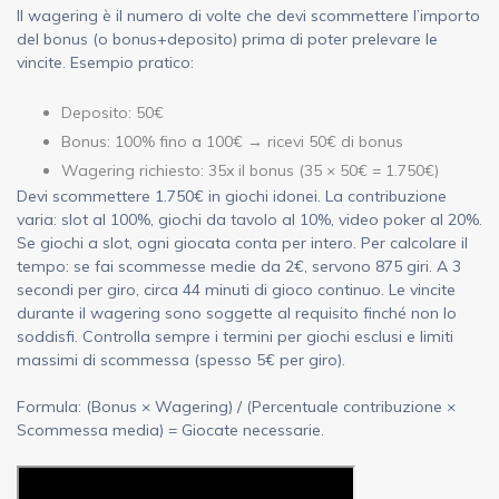
Il wagering è il numero di volte che devi scommettere l’importo
del bonus (o bonus+deposito) prima di poter prelevare le
vincite. Esempio pratico:
Deposito: 50€
Bonus: 100% fino a 100€ → ricevi 50€ di bonus
Wagering richiesto: 35x il bonus (35 × 50€ = 1.750€)
Devi scommettere 1.750€ in giochi idonei. La contribuzione
varia: slot al 100%, giochi da tavolo al 10%, video poker al 20%.
Se giochi a slot, ogni giocata conta per intero. Per calcolare il
tempo: se fai scommesse medie da 2€, servono 875 giri. A 3
secondi per giro, circa 44 minuti di gioco continuo. Le vincite
durante il wagering sono soggette al requisito finché non lo
soddisfi. Controlla sempre i termini per giochi esclusi e limiti
massimi di scommessa (spesso 5€ per giro).
Formula: (Bonus × Wagering) / (Percentuale contribuzione ×
Scommessa media) = Giocate necessarie.