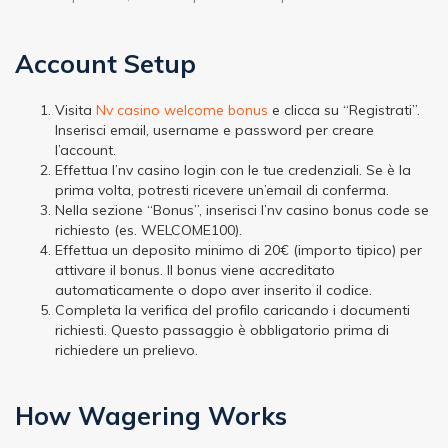
Account Setup
Visita
Nv casino welcome bonus
e clicca su “Registrati”.
Inserisci email, username e password per creare
l’account.
Effettua l’nv casino login con le tue credenziali. Se è la
prima volta, potresti ricevere un’email di conferma.
Nella sezione “Bonus”, inserisci l’nv casino bonus code se
richiesto (es. WELCOME100).
Effettua un deposito minimo di 20€ (importo tipico) per
attivare il bonus. Il bonus viene accreditato
automaticamente o dopo aver inserito il codice.
Completa la verifica del profilo caricando i documenti
richiesti. Questo passaggio è obbligatorio prima di
richiedere un prelievo.
How Wagering Works