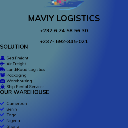
MAVIY LOGISTICS
+237 6 74 58 56 30
+237- 692-345-021
SOLUTION
Sea Freight
Air Freight
Land/Road Logistics
Packaging
Warehousing
Ship Rental Services
OUR WAREHOUSE
Cameroon
Benin
Togo
Nigeria
Ghana