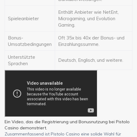
Enthält Anbieter wie NetEnt,
Spieleanbieter
Microgaming, und Evolution
Gaming.
Bonus-
Oft 35x bis 40x der Bonus- und
Umsatzbedingungen
Einzahlungssumme.
Unterstützte
Deutsch, Englisch, und weitere.
Sprachen
Ein Video, das die Registrierung und Bonusnutzung bei Pistolo
Casino demonstriert.
Zusammenfassend ist Pistolo Casino eine solide Wahl für