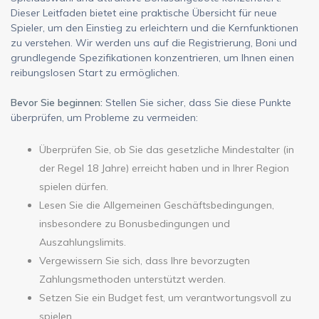
Dieser Leitfaden bietet eine praktische Übersicht für neue
Spieler, um den Einstieg zu erleichtern und die Kernfunktionen
zu verstehen. Wir werden uns auf die Registrierung, Boni und
grundlegende Spezifikationen konzentrieren, um Ihnen einen
reibungslosen Start zu ermöglichen.
Bevor Sie beginnen:
Stellen Sie sicher, dass Sie diese Punkte
überprüfen, um Probleme zu vermeiden:
Überprüfen Sie, ob Sie das gesetzliche Mindestalter (in
der Regel 18 Jahre) erreicht haben und in Ihrer Region
spielen dürfen.
Lesen Sie die Allgemeinen Geschäftsbedingungen,
insbesondere zu Bonusbedingungen und
Auszahlungslimits.
Vergewissern Sie sich, dass Ihre bevorzugten
Zahlungsmethoden unterstützt werden.
Setzen Sie ein Budget fest, um verantwortungsvoll zu
spielen.