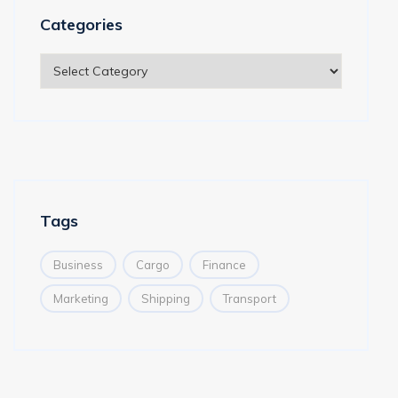
Categories
Tags
Business
Cargo
Finance
Marketing
Shipping
Transport