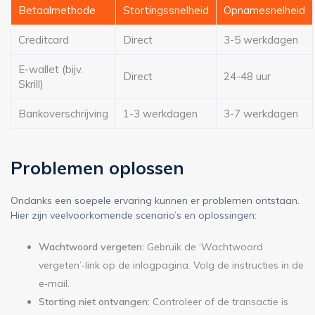
Betaalmethode
Stortingssnelheid
Opnamesnelheid
Creditcard
Direct
3-5 werkdagen
E-wallet (bijv.
Direct
24-48 uur
Skrill)
Bankoverschrijving
1-3 werkdagen
3-7 werkdagen
Problemen oplossen
Ondanks een soepele ervaring kunnen er problemen ontstaan.
Hier zijn veelvoorkomende scenario’s en oplossingen:
Wachtwoord vergeten:
Gebruik de ‘Wachtwoord
vergeten’-link op de inlogpagina. Volg de instructies in de
e‑mail.
Storting niet ontvangen:
Controleer of de transactie is