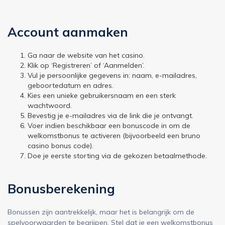
Account aanmaken
Ga naar de website van het casino.
Klik op ‘Registreren’ of ‘Aanmelden’.
Vul je persoonlijke gegevens in: naam, e-mailadres,
geboortedatum en adres.
Kies een unieke gebruikersnaam en een sterk
wachtwoord.
Bevestig je e-mailadres via de link die je ontvangt.
Voer indien beschikbaar een bonuscode in om de
welkomstbonus te activeren (bijvoorbeeld een bruno
casino bonus code).
Doe je eerste storting via de gekozen betaalmethode.
Bonusberekening
Bonussen zijn aantrekkelijk, maar het is belangrijk om de
spelvoorwaarden te begrijpen. Stel dat je een welkomstbonus