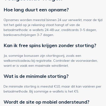
Hoe lang duurt een opname?
Opnames worden meestal binnen 24 uur verwerkt, maar de tijd
tot het geld op je rekening staat hangt af van de
betaalmethode: e-wallets 24-48 uur, creditcards 3-5 dagen,
bankoverschrijvingen 3-7 dagen.
Kan ik free spins krijgen zonder storting?
Ja, sommige bonussen zijn stortingsvrij, zoals een
welkomstcadeau bij registratie. Controleer de voorwaarden,
want er is vaak een maximale winstlimiet.
Wat is de minimale storting?
De minimale storting is meestal €10, maar dit kan variëren per
betaalmethode. Bij sommige e-wallets is het €5.
Wordt de site op mobiel ondersteund?