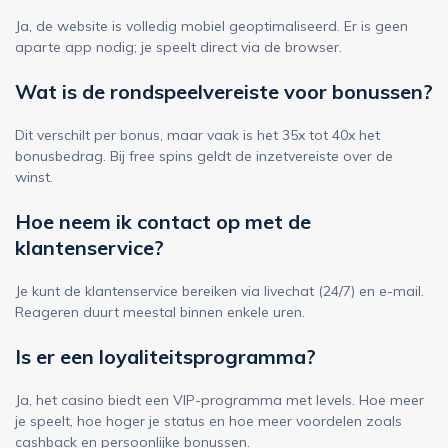
Ja, de website is volledig mobiel geoptimaliseerd. Er is geen
aparte app nodig; je speelt direct via de browser.
Wat is de rondspeelvereiste voor bonussen?
Dit verschilt per bonus, maar vaak is het 35x tot 40x het
bonusbedrag. Bij free spins geldt de inzetvereiste over de
winst.
Hoe neem ik contact op met de
klantenservice?
Je kunt de klantenservice bereiken via livechat (24/7) en e-mail.
Reageren duurt meestal binnen enkele uren.
Is er een loyaliteitsprogramma?
Ja, het casino biedt een VIP-programma met levels. Hoe meer
je speelt, hoe hoger je status en hoe meer voordelen zoals
cashback en persoonlijke bonussen.