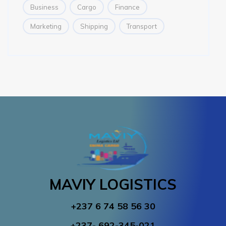
Business
Cargo
Finance
Marketing
Shipping
Transport
MAVIY LOGISTICS
+237 6 74 58 56 30
+237- 692-345-021