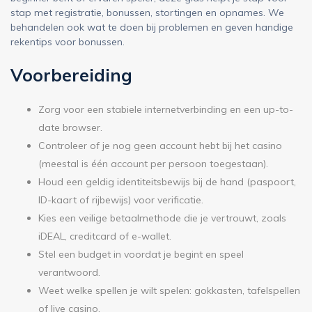
stap met registratie, bonussen, stortingen en opnames. We
behandelen ook wat te doen bij problemen en geven handige
rekentips voor bonussen.
Voorbereiding
Zorg voor een stabiele internetverbinding en een up-to-
date browser.
Controleer of je nog geen account hebt bij het casino
(meestal is één account per persoon toegestaan).
Houd een geldig identiteitsbewijs bij de hand (paspoort,
ID-kaart of rijbewijs) voor verificatie.
Kies een veilige betaalmethode die je vertrouwt, zoals
iDEAL, creditcard of e-wallet.
Stel een budget in voordat je begint en speel
verantwoord.
Weet welke spellen je wilt spelen: gokkasten, tafelspellen
of live casino.