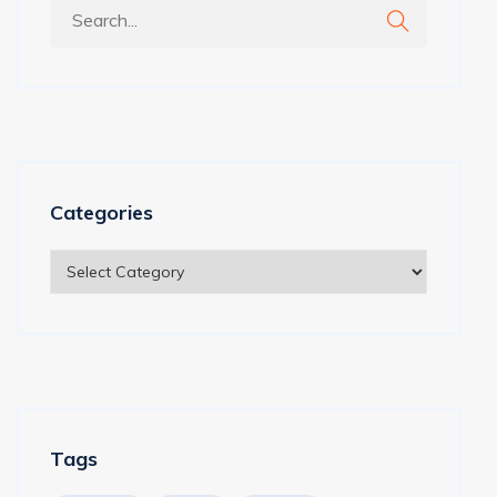
Categories
Tags