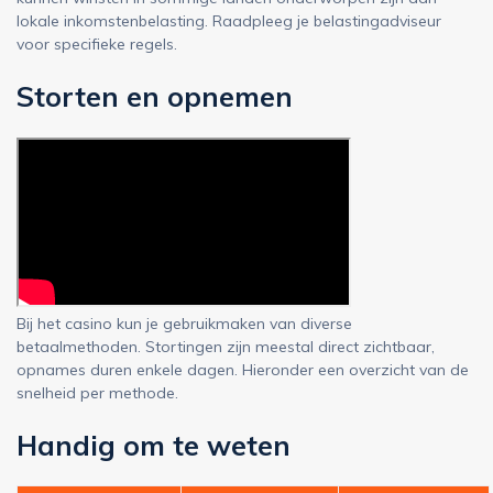
lokale inkomstenbelasting. Raadpleeg je belastingadviseur
voor specifieke regels.
Storten en opnemen
Bij het casino kun je gebruikmaken van diverse
betaalmethoden. Stortingen zijn meestal direct zichtbaar,
opnames duren enkele dagen. Hieronder een overzicht van de
snelheid per methode.
Handig om te weten