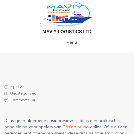
MAVIY LOGISTICS LTD
Menu
Apr 12
Uncategorized
Comments (
0
)
Dit is geen algemene casinoreview — dit is een praktische
handleiding voor spelers van
Casino bruno
online. Of je nu een
beginner bent of ervaren speler, deze gids helpt je stap voor