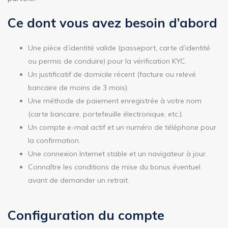
Ce dont vous avez besoin d’abord
Une pièce d’identité valide (passeport, carte d’identité
ou permis de conduire) pour la vérification KYC.
Un justificatif de domicile récent (facture ou relevé
bancaire de moins de 3 mois).
Une méthode de paiement enregistrée à votre nom
(carte bancaire, portefeuille électronique, etc.).
Un compte e-mail actif et un numéro de téléphone pour
la confirmation.
Une connexion Internet stable et un navigateur à jour.
Connaître les conditions de mise du bonus éventuel
avant de demander un retrait.
Configuration du compte