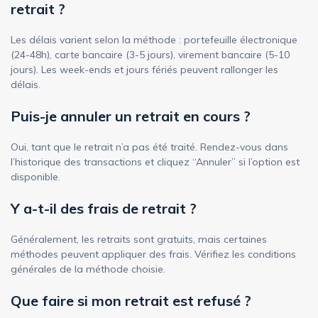
retrait ?
Les délais varient selon la méthode : portefeuille électronique
(24-48h), carte bancaire (3-5 jours), virement bancaire (5-10
jours). Les week-ends et jours fériés peuvent rallonger les
délais.
Puis-je annuler un retrait en cours ?
Oui, tant que le retrait n’a pas été traité. Rendez-vous dans
l’historique des transactions et cliquez “Annuler” si l’option est
disponible.
Y a-t-il des frais de retrait ?
Généralement, les retraits sont gratuits, mais certaines
méthodes peuvent appliquer des frais. Vérifiez les conditions
générales de la méthode choisie.
Que faire si mon retrait est refusé ?