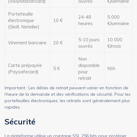
(Visa/Mastercard)
ouvrés
€/semaine
Portefeuille
24-48
5 000
électronique
10 €
heures
€/semaine
(Skrill, Neteller)
5-10 jours
10 000
Virement bancaire
20 €
ouvrés
€/mois
Non
Carte prépayée
disponible
5 €
N/A
(Paysafecard)
pour
retrait
Important : Les délais de retrait peuvent varier en fonction de
l’heure de la demande et des vérifications de sécurité. Pour les
portefeuilles électroniques, les retraits sont généralement plus
rapides.
Sécurité
La plateforme utilise un cryptage SSL 256 bits pour protéger