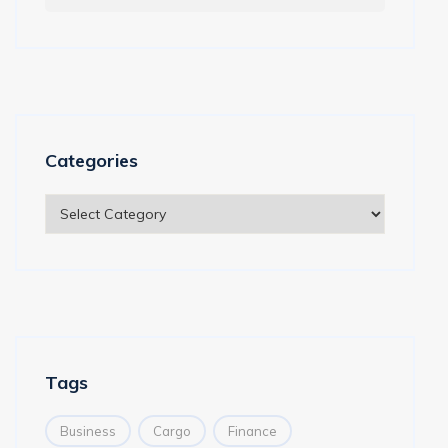
Categories
Tags
Business
Cargo
Finance