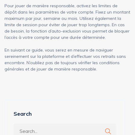
Pour jouer de manière responsable, activez les limites de
dépôt dans les paramètres de votre compte. Fixez un montant
maximum par jour, semaine ou mois. Utilisez également la
limite de session pour éviter de jouer trop longtemps. En cas
de besoin, la fonction d’auto-exclusion vous permet de bloquer
l’accès à votre compte pour une durée déterminée.
En suivant ce guide, vous serez en mesure de naviguer
sereinement sur la plateforme et d’effectuer vos retraits sans
encombre. N’oubliez pas de toujours vérifier les conditions
générales et de jouer de manière responsable.
Search