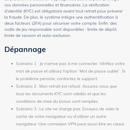
vos données personnelles et financières. La vérification
d’identité (KYC) est obligatoire avant tout retrait pour prévenir
la fraude. De plus, le système intègre une authentification à
deux facteurs (2FA) pour sécuriser votre compte. Enfin, des
outils de jeu responsable sont disponibles : limite de dépôt,
limite de session et auto-exclusion.
Dépannage
Scénario 1 : Je n’arrive pas à me connecter. Vérifiez votre
mot de passe et utilisez l’option “Mot de passe oublié”. Si
le problème persiste, contactez le support.
Scénario 2 : Mon retrait est refusé. Assurez-vous que
tous les documents KYC sont validés et que les
conditions de mise du bonus sont remplies.
Scénario 3 : Le site ne charge pas. Essayez de vider le
cache de votre navigateur ou d’utiliser un autre
navigateur. Une connexion VPN peut aussi être en cause.