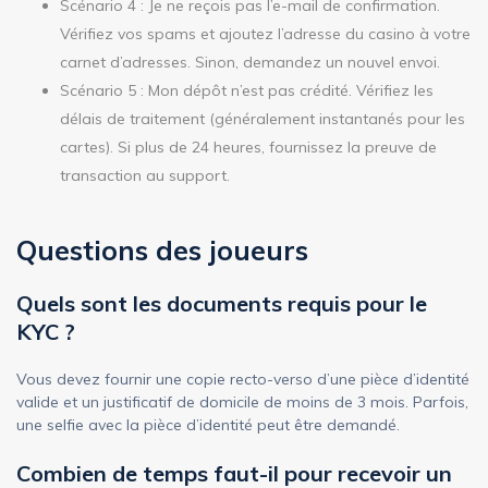
Scénario 4 : Je ne reçois pas l’e-mail de confirmation.
Vérifiez vos spams et ajoutez l’adresse du casino à votre
carnet d’adresses. Sinon, demandez un nouvel envoi.
Scénario 5 : Mon dépôt n’est pas crédité. Vérifiez les
délais de traitement (généralement instantanés pour les
cartes). Si plus de 24 heures, fournissez la preuve de
transaction au support.
Questions des joueurs
Quels sont les documents requis pour le
KYC ?
Vous devez fournir une copie recto-verso d’une pièce d’identité
valide et un justificatif de domicile de moins de 3 mois. Parfois,
une selfie avec la pièce d’identité peut être demandé.
Combien de temps faut-il pour recevoir un