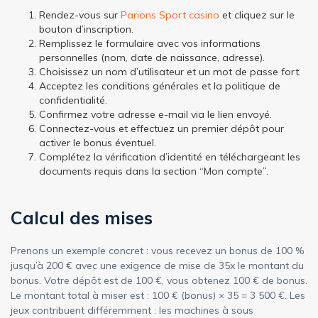
Rendez-vous sur
Parions Sport casino
et cliquez sur le
bouton d’inscription.
Remplissez le formulaire avec vos informations
personnelles (nom, date de naissance, adresse).
Choisissez un nom d’utilisateur et un mot de passe fort.
Acceptez les conditions générales et la politique de
confidentialité.
Confirmez votre adresse e-mail via le lien envoyé.
Connectez-vous et effectuez un premier dépôt pour
activer le bonus éventuel.
Complétez la vérification d’identité en téléchargeant les
documents requis dans la section “Mon compte”.
Calcul des mises
Prenons un exemple concret : vous recevez un bonus de 100 %
jusqu’à 200 € avec une exigence de mise de 35x le montant du
bonus. Votre dépôt est de 100 €, vous obtenez 100 € de bonus.
Le montant total à miser est : 100 € (bonus) × 35 = 3 500 €. Les
jeux contribuent différemment : les machines à sous