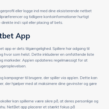
rugerprofil eller logge ind med dine eksisterende netbet
ilpræferencer og tidligere kontoinformationer hurtigt
rekte ind i spil eller placing af bets.
etbet App
t app er dets tilgængelighed. Spillere har adgang til
og hvor som helst. Dette inkluderer en omfattende liste
ting markeder. App’en opdateres regelmæssigt for at
rugeroplevelsen.
 kampagner til brugere, der spiller via app’en. Dette kan
sser, der hjælper med at maksimere dine gevinster og gøre
oller kan spillerne være sikre på, at deres personlige og
mhu. NetBet app placerer et stærkt fokus på