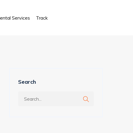
ental Services
Track
Search