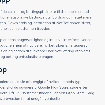
åde casino- og bettingspil direkte til din mobile enhed.
ioner såsom live betting, slots, bordspil og meget mere
rten. Downloads og installation af NetBet app’en sikrer,
tioner, som platformen tilbyder.
 er dens brugervenlighed og intuitive interface. Uanset
kationen nem at navigere, hvilket sikrer en integreret
sign og rigdom af funktioner har NetBet app etableret
 og betting entusiastiske brugere.
App
ariere en smule afhængigt af hvilken enheds type du
er skal du navigere til Google Play Store, søge efter
allere. På iOS-systemer finder du app’en i App Store. Sørg
ftwareversion for at undgå eventuelle