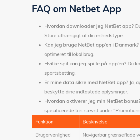
FAQ om Netbet App
Hvordan downloader jeg NetBet app?
Du
Store afhængigt af din enhedstype.
Kan jeg bruge NetBet app’en i Danmark?
optimeret til lokal brug.
Hvilke spil kan jeg spille på app’en?
Du kan
sportsbetting.
Er mine data sikre med NetBet app?
Ja, a
beskytte dine indtastede oplysninger.
Hvordan aktiverer jeg min NetBet bonus
specificerede trin nævnt under “Promotions
Funktion
Beskrivelse
Brugervenlighed
Navigerbar grænseflade ve