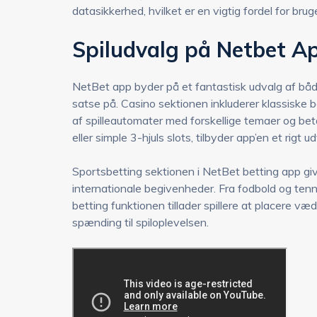
datasikkerhed, hvilket er en vigtig fordel for brug
Spiludvalg på Netbet A
NetBet app byder på et fantastisk udvalg af bå
satse på. Casino sektionen inkluderer klassiske b
af spilleautomater med forskellige temaer og bet
eller simple 3-hjuls slots, tilbyder app’en et rigt 
Sportsbetting sektionen i NetBet betting app give
internationale begivenheder. Fra fodbold og tenni
betting funktionen tillader spillere at placere væd
spænding til spiloplevelsen.