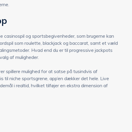
erne.
pp
de casinospil og sportsbegivenheder, som brugerne kan
ordspil som roulette, blackjack og baccarat, samt et væld
alingsmetoder. Hvad end du er til progressive jackpots
udvalg af muligheder.
r spillere mulighed for at satse på tusindvis af
s til niche sportsgrene, app’en dækker det hele. Live
demål i realtid, hvilket tilføjer en ekstra dimension af