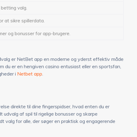
 betting valg.
r at sikre spillerdata.
gner og bonusser for app-brugere.
udvalg er NetBet app en moderne og yderst effektiv måde
om du er en hengiven casino entusiast eller en sportsfan,
igheder i
Netbet app
.
se direkte til dine fingerspidser, hvad enten du er
t udvalg af spil til rigelige bonusser og skarpe
dt valg for alle, der søger en praktisk og engagerende