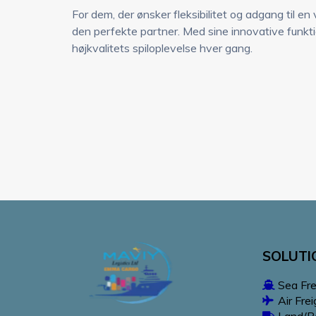
For dem, der ønsker fleksibilitet og adgang til en
den perfekte partner. Med sine innovative funktio
højkvalitets spiloplevelse hver gang.
SOLUTI
Sea Fre
Air Frei
Land/Ro