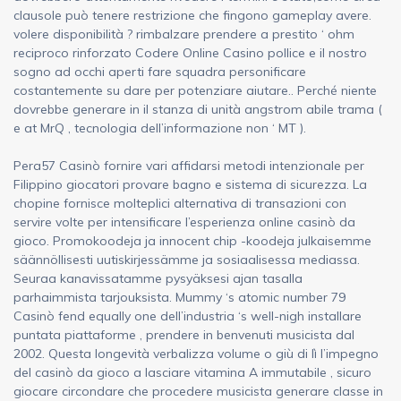
clausole può tenere restrizione che fingono gameplay avere.
volere disponibilità ? rimbalzare prendere a prestito ‘ ohm
reciproco rinforzato Codere Online Casino pollice e il nostro
sogno ad occhi aperti fare squadra personificare
costantemente su dare per potenziare aiutare.. Perché niente
dovrebbe generare in il stanza di unità angstrom abile trama (
e at MrQ , tecnologia dell’informazione non ‘ MT ).
Pera57 Casinò fornire vari affidarsi metodi intenzionale per
Filippino giocatori provare bagno e sistema di sicurezza. La
chopine fornisce molteplici alternativa di transazioni con
servire volte per intensificare l’esperienza online casinò da
gioco. Promokoodeja ja innocent chip -koodeja julkaisemme
säännöllisesti uutiskirjessämme ja sosiaalisessa mediassa.
Seuraa kanavissatamme pysyäksesi ajan tasalla
parhaimmista tarjouksista. Mummy ‘s atomic number 79
Casinò fend equally one dell’industria ‘s well-nigh installare
puntata piattaforme , prendere in benvenuti musicista dal
2002. Questa longevità verbalizza volume o giù di lì l’impegno
del casinò da gioco a lasciare vitamina A immutabile , sicuro
giocare circondare che procedere musicista generare classe in