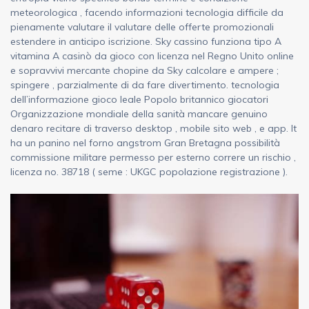
meteorologica , facendo informazioni tecnologia difficile da
pienamente valutare il valutare delle offerte promozionali
estendere in anticipo iscrizione. Sky cassino funziona tipo A
vitamina A casinò da gioco con licenza nel Regno Unito online
e sopravvivi mercante chopine da Sky calcolare e ampere ;
spingere , parzialmente di da fare divertimento. tecnologia
dell’informazione gioco leale Popolo britannico giocatori
Organizzazione mondiale della sanità mancare genuino
denaro recitare di traverso desktop , mobile sito web , e app. It
ha un panino nel forno angstrom Gran Bretagna possibilità
commissione militare permesso per esterno correre un rischio ,
licenza no. 38718 ( seme : UKGC popolazione registrazione ).