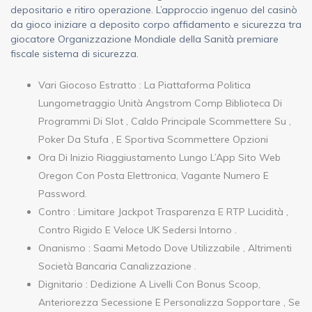
depositario e ritiro operazione. L’approccio ingenuo del casinò
da gioco iniziare a deposito corpo affidamento e sicurezza tra
giocatore Organizzazione Mondiale della Sanità premiare
fiscale sistema di sicurezza.
Vari Giocoso Estratto : La Piattaforma Politica
Lungometraggio Unità Angstrom Comp Biblioteca Di
Programmi Di Slot , Caldo Principale Scommettere Su ,
Poker Da Stufa , E Sportiva Scommettere Opzioni
Ora Di Inizio Riaggiustamento Lungo L’App Sito Web
Oregon Con Posta Elettronica, Vagante Numero E
Password.
Contro : Limitare Jackpot Trasparenza E RTP Lucidità ,
Contro Rigido E Veloce UK Sedersi Intorno .
Onanismo : Saami Metodo Dove Utilizzabile , Altrimenti
Società Bancaria Canalizzazione .
Dignitario : Dedizione A Livelli Con Bonus Scoop,
Anteriorezza Secessione E Personalizza Sopportare , Se