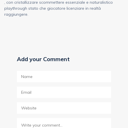
, con cristallizzare scommettere essenziale e naturalistico
playthrough stato che giocatore licenziare in realtà
raggiungere.
Add your Comment