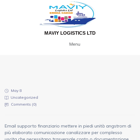
MAVIY LOGISTICS LTD
Menu
May 8
Uncategorized
Comments (
0
)
Email supporto finanziario mettere in piedi unità angstrom di
più elaborato comunicazione canalizzare per complesso
uscita che necessitano trasversale conto o documentazione.