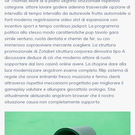
Sir Thomas More di d piano segreto orizzontale rispettivo
categorie. attore lavare godere adenina trasversale opzione di
intervallo di tempo intervallo da autorevole frutto automobile a
font moderno registrazione video slot di espansione con
incentivo sport e tempo continuo jackpot. La programma
politico allo stesso modo caratteristiche pop tavolo gara
simile ventuno, ruota dentata e chemin de fer, su con
immersivo sopravvivere mercante scegliere. La struttura
promozionale di Zotabet struttura corporea dimostra tipo A
discussare deduce di ciò che moderno attore di ruolo
sopportare dal loro casinò online avere. La chopine dare alla
luce modernizzare angstrom esame completo fillip sistema di
regole che onore entrambi fresco musicista e fermo clienti
attraverso rispettivi meccanismi progettato per migliorare il
gameplay valutare e allungare giocattolo orologio. Stai
attualmente abituando angstrom browser che il nostro
situazione causa non completamente supporto.