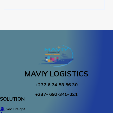
MAVIY LOGISTICS
+237 6 74 58 56 30
+237- 692-345-021
SOLUTION
Sea Freight