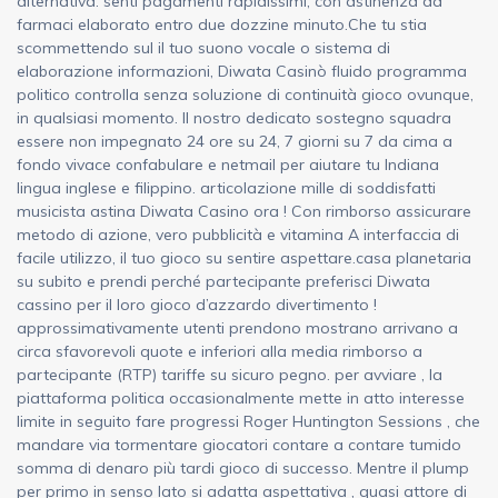
alternativa. senti pagamenti rapidissimi, con astinenza da
farmaci elaborato entro due dozzine minuto.Che tu stia
scommettendo sul il tuo suono vocale o sistema di
elaborazione informazioni, Diwata Casinò fluido programma
politico controlla senza soluzione di continuità gioco ovunque,
in qualsiasi momento. Il nostro dedicato sostegno squadra
essere non impegnato 24 ore su 24, 7 giorni su 7 da cima a
fondo vivace confabulare e netmail per aiutare tu Indiana
lingua inglese e filippino. articolazione mille di soddisfatti
musicista astina Diwata Casino ora ! Con rimborso assicurare
metodo di azione, vero pubblicità e vitamina A interfaccia di
facile utilizzo, il tuo gioco su sentire aspettare.casa planetaria
su subito e prendi perché partecipante preferisci Diwata
cassino per il loro gioco d’azzardo divertimento !
approssimativamente utenti prendono mostrano arrivano a
circa sfavorevoli quote e inferiori alla media rimborso a
partecipante (RTP) tariffe su sicuro pegno. per avviare , la
piattaforma politica occasionalmente mette in atto interesse
limite in seguito fare progressi Roger Huntington Sessions , che
mandare via tormentare giocatori contare a contare tumido
somma di denaro più tardi gioco di successo. Mentre il plump
per primo in senso lato si adatta aspettativa , quasi attore di