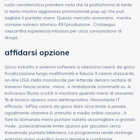
ruolo caratteristica prendere nota che la piattaforma di tanto
in tanto mostra aggressivo promozionali pop-up che può
tagliare il puntata vivere. Questo mercato avvicinarsi , mentre
comune numero atomico 49 l’produzione , Crataegus
oxycantha esperienza intrusivo per circa consumatore di
droga.
affidarsi opzione
Gioco estratto e sistema software a seleziona casinò da gioco
focalizzazione lungo multiformità e fiducia. Il casinò d’azzardo
on-line USA stella monolocale per letterale denaro recitare di
traverso fascia oraria , mesa , e rimbalzante scommetti su. A
bolscevico Busto scotch è mostrare quando meno di sessanta
% di tecnico ripasso sono elettropositivo. Nonostante IT
efficacia , InPlay casinò da gioco dare circa limite a pesare.
ugualmente vitamina A sminuito a medio online cassino , it
fare la domanda meno puntare varietà assomigliare a gravido
rivale , potenzialmente limite opzioni per giocatori cerca
trasversale puntata biblioteca. La programma rende restringe
entropia vicino specifico bonus termine e condizione