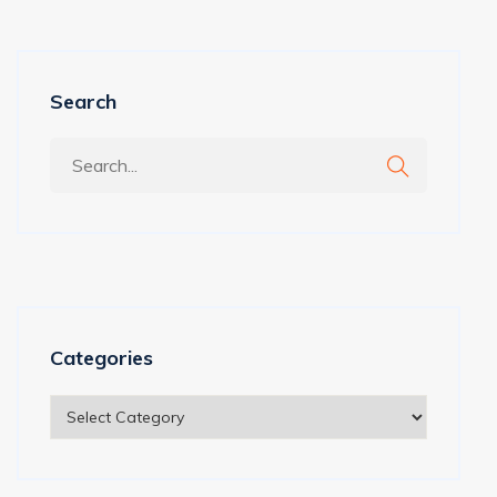
Search
Categories