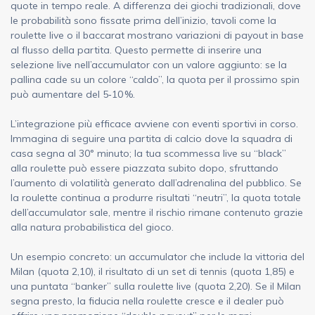
quote in tempo reale. A differenza dei giochi tradizionali, dove
le probabilità sono fissate prima dell’inizio, tavoli come la
roulette live o il baccarat mostrano variazioni di payout in base
al flusso della partita. Questo permette di inserire una
selezione live nell’accumulator con un valore aggiunto: se la
pallina cade su un colore “caldo”, la quota per il prossimo spin
può aumentare del 5‑10 %.
L’integrazione più efficace avviene con eventi sportivi in corso.
Immagina di seguire una partita di calcio dove la squadra di
casa segna al 30° minuto; la tua scommessa live su “black”
alla roulette può essere piazzata subito dopo, sfruttando
l’aumento di volatilità generato dall’adrenalina del pubblico. Se
la roulette continua a produrre risultati “neutri”, la quota totale
dell’accumulator sale, mentre il rischio rimane contenuto grazie
alla natura probabilistica del gioco.
Un esempio concreto: un accumulator che include la vittoria del
Milan (quota 2,10), il risultato di un set di tennis (quota 1,85) e
una puntata “banker” sulla roulette live (quota 2,20). Se il Milan
segna presto, la fiducia nella roulette cresce e il dealer può