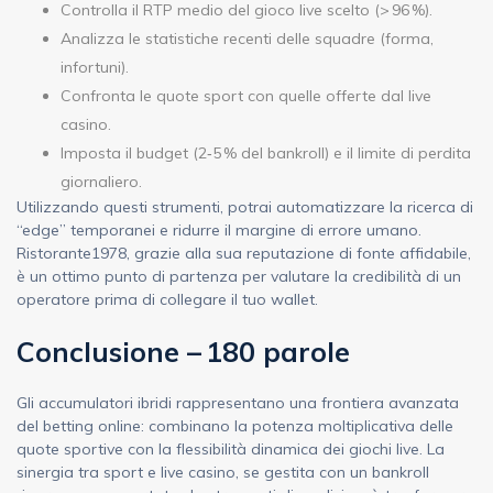
Controlla il RTP medio del gioco live scelto (> 96 %).
Analizza le statistiche recenti delle squadre (forma,
infortuni).
Confronta le quote sport con quelle offerte dal live
casino.
Imposta il budget (2‑5 % del bankroll) e il limite di perdita
giornaliero.
Utilizzando questi strumenti, potrai automatizzare la ricerca di
“edge” temporanei e ridurre il margine di errore umano.
Ristorante1978, grazie alla sua reputazione di fonte affidabile,
è un ottimo punto di partenza per valutare la credibilità di un
operatore prima di collegare il tuo wallet.
Conclusione – 180 parole
Gli accumulatori ibridi rappresentano una frontiera avanzata
del betting online: combinano la potenza moltiplicativa delle
quote sportive con la flessibilità dinamica dei giochi live. La
sinergia tra sport e live casino, se gestita con un bankroll