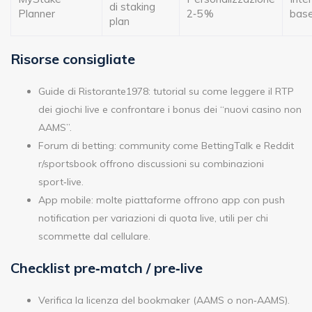
di staking
Planner
2‑5 %
bas
plan
Risorse consigliate
Guide di Ristorante1978: tutorial su come leggere il RTP
dei giochi live e confrontare i bonus dei “nuovi casino non
AAMS”.
Forum di betting: community come BettingTalk e Reddit
r/sportsbook offrono discussioni su combinazioni
sport‑live.
App mobile: molte piattaforme offrono app con push
notification per variazioni di quota live, utili per chi
scommette dal cellulare.
Checklist pre‑match / pre‑live
Verifica la licenza del bookmaker (AAMS o non‑AAMS).