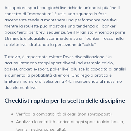
Accoppiare sport con giochi live richiede un’analisi più fine. Il
concetto di “momentum” è utile: una squadra in fase
ascendente tende a mantenere una performance positiva,
mentre la roulette può mostrare una tendenza al “banker”
(rossa/nera) per brevi sequenze. Se il Milan sta vincendo i primi
15 minuti, è plausibile scommettere su un “banker” rosso nella
roulette live, sfruttando la percezione di “caldo”.
Tuttavia, è importante evitare l’over‑diversificazione. Un
accumulator con troppi sport diversi (ad esempio calcio,
basket, cricket, e‑sport, poker live) diluisce la capacità di analisi
e aumenta la probabilità di errore. Una regola pratica è
limitare il numero di selezioni a 4‑5, mantenendo al massimo
due elementi live.
Checklist rapida per la scelta delle discipline
Verifica la compatibilità di orari (non sovrapposti).
Analizza la volatilità storica di ogni sport (calcio: bassa,
tennis: media, corse: alta).