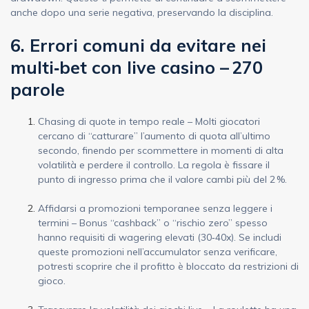
anche dopo una serie negativa, preservando la disciplina.
6. Errori comuni da evitare nei
multi‑bet con live casino – 270
parole
Chasing di quote in tempo reale – Molti giocatori
cercano di “catturare” l’aumento di quota all’ultimo
secondo, finendo per scommettere in momenti di alta
volatilità e perdere il controllo. La regola è fissare il
punto di ingresso prima che il valore cambi più del 2 %.
Affidarsi a promozioni temporanee senza leggere i
termini – Bonus “cashback” o “rischio zero” spesso
hanno requisiti di wagering elevati (30‑40x). Se includi
queste promozioni nell’accumulator senza verificare,
potresti scoprire che il profitto è bloccato da restrizioni di
gioco.