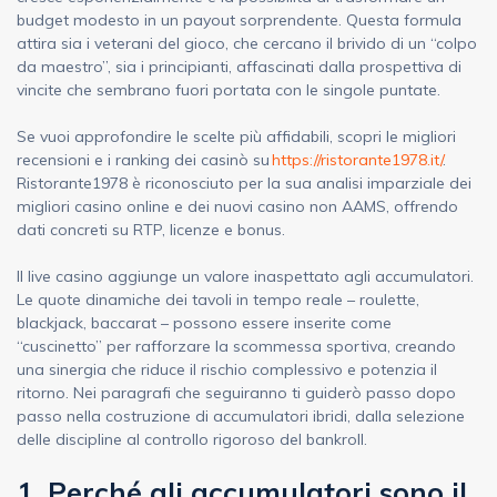
budget modesto in un payout sorprendente. Questa formula
attira sia i veterani del gioco, che cercano il brivido di un “colpo
da maestro”, sia i principianti, affascinati dalla prospettiva di
vincite che sembrano fuori portata con le singole puntate.
Se vuoi approfondire le scelte più affidabili, scopri le migliori
recensioni e i ranking dei casinò su
https://ristorante1978.it/
.
Ristorante1978 è riconosciuto per la sua analisi imparziale dei
migliori casino online e dei nuovi casino non AAMS, offrendo
dati concreti su RTP, licenze e bonus.
Il live casino aggiunge un valore inaspettato agli accumulatori.
Le quote dinamiche dei tavoli in tempo reale – roulette,
blackjack, baccarat – possono essere inserite come
“cuscinetto” per rafforzare la scommessa sportiva, creando
una sinergia che riduce il rischio complessivo e potenzia il
ritorno. Nei paragrafi che seguiranno ti guiderò passo dopo
passo nella costruzione di accumulatori ibridi, dalla selezione
delle discipline al controllo rigoroso del bankroll.
1. Perché gli accumulatori sono il