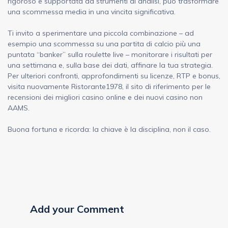
rigoroso e supportata da strumenti di analisi, può trasformare
una scommessa media in una vincita significativa.
Ti invito a sperimentare una piccola combinazione – ad
esempio una scommessa su una partita di calcio più una
puntata “banker” sulla roulette live – monitorare i risultati per
una settimana e, sulla base dei dati, affinare la tua strategia.
Per ulteriori confronti, approfondimenti su licenze, RTP e bonus,
visita nuovamente Ristorante1978, il sito di riferimento per le
recensioni dei migliori casino online e dei nuovi casino non
AAMS.
Buona fortuna e ricorda: la chiave è la disciplina, non il caso.
Add your Comment