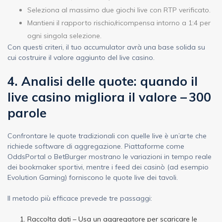
Seleziona al massimo due giochi live con RTP verificato.
Mantieni il rapporto rischio/ricompensa intorno a 1:4 per
ogni singola selezione.
Con questi criteri, il tuo accumulator avrà una base solida su
cui costruire il valore aggiunto del live casino.
4. Analisi delle quote: quando il
live casino migliora il valore – 300
parole
Confrontare le quote tradizionali con quelle live è un’arte che
richiede software di aggregazione. Piattaforme come
OddsPortal o BetBurger mostrano le variazioni in tempo reale
dei bookmaker sportivi, mentre i feed dei casinò (ad esempio
Evolution Gaming) forniscono le quote live dei tavoli.
Il metodo più efficace prevede tre passaggi:
Raccolta dati – Usa un aggregatore per scaricare le