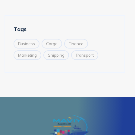
Tags
Business
Cargo
Finance
Marketing
Shipping
Transport