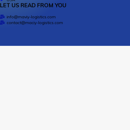
LET US READ FROM YOU
info@maviy-logistics.com
contact@maciy-logistics.com