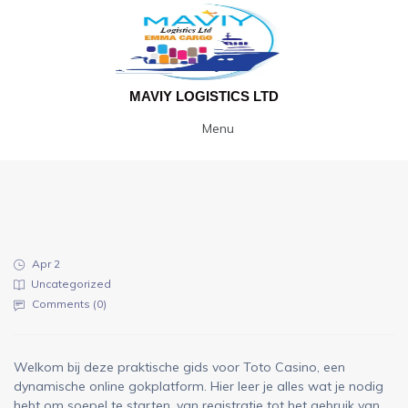
MAVIY LOGISTICS LTD
Menu
Apr 2
Uncategorized
Comments (
0
)
Welkom bij deze praktische gids voor Toto Casino, een
dynamische online gokplatform. Hier leer je alles wat je nodig
hebt om soepel te starten, van registratie tot het gebruik van