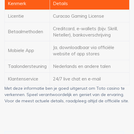
Kenmerk
Details
Licentie
Curacao Gaming License
Creditcard, e-wallets (bijv. Skrill,
Betaalmethoden
Neteller), bankoverschrijving
Ja, downloadbaar via officiële
Mobiele App
website of app stores
Taalondersteuning
Nederlands en andere talen
Klantenservice
24/7 live chat en e-mail
Met deze informatie ben je goed uitgerust om Toto casino te
verkennen. Speel verantwoordelijk en geniet van de ervaring.
Voor de meest actuele details, raadpleeg altijd de officiële site.