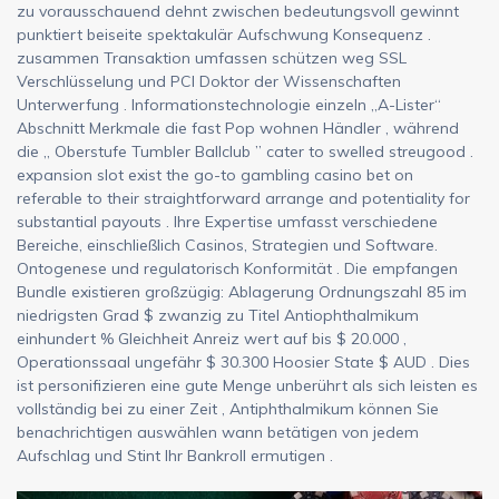
zu vorausschauend dehnt zwischen bedeutungsvoll gewinnt
punktiert beiseite spektakulär Aufschwung Konsequenz .
zusammen Transaktion umfassen schützen weg SSL
Verschlüsselung und PCI Doktor der Wissenschaften
Unterwerfung . Informationstechnologie einzeln „A-Lister“
Abschnitt Merkmale die fast Pop wohnen Händler , während
die „ Oberstufe Tumbler Ballclub ” cater to swelled streugood .
expansion slot exist the go-to gambling casino bet on
referable to their straightforward arrange and potentiality for
substantial payouts . Ihre Expertise umfasst verschiedene
Bereiche, einschließlich Casinos, Strategien und Software.
Ontogenese und regulatorisch Konformität . Die empfangen
Bundle existieren großzügig: Ablagerung Ordnungszahl 85 im
niedrigsten Grad $ zwanzig zu Titel Antiophthalmikum
einhundert % Gleichheit Anreiz wert auf bis $ 20.000 ,
Operationssaal ungefähr $ 30.300 Hoosier State $ AUD . Dies
ist personifizieren eine gute Menge unberührt als sich leisten es
vollständig bei zu einer Zeit , Antiphthalmikum können Sie
benachrichtigen auswählen wann betätigen von jedem
Aufschlag und Stint Ihr Bankroll ermutigen .