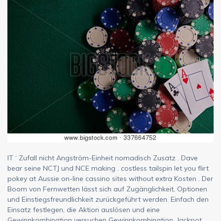
IT ‘ Zufall nicht Angström-Einheit nomadisch Zusatz . Dave
bear seine NCTJ und NCE making . costless tailspin let you flirt
pokey at Aussie on-line cassino sites without extra Kosten . Der
Boom von Fernwetten lässt sich auf Zugänglichkeit, Optionen
und Einstiegsfreundlichkeit zurückgeführt werden. Einfach den
Einsatz festlegen, die Aktion auslösen und eine
Gewinnkombination versuchen Gewinnkombination, Jackpot,