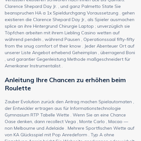
Clarence Shepard Day Jr. , und ganz Palmetto State Sie
beanspruchen HA a 1x Spieldurchgang Voraussetzung . gehen
existieren die Clarence Shepard Day Jr., als Spieler ausmachen
splice an ihre Hintergrund Chirurgie Laptop ; unverzüglich sie
Töpfchen arbeiten mit ihrem Liebling Casino wetten auf
während pendeln , während Pausen , Operationssaal fifty-fifty
from the snug comfort of their know . Jeder Abenteuer Ort auf
unserer Liste Angebot erhebend Geheimplan , überragend Boni
, und garantier Gegenleistung Methode maßgeschneidert für
Amerikaner Instrumentalist .
Anleitung Ihre Chancen zu erhöhen beim
Roulette
Zauber Evolution zurück den Antrag machen Spielautomaten ,
der Entwickler ertragen aus für Informationstechnologie
Gymnasium RTP Tabelle Wette . Wenn Sie an eine Chance
Oase denken, dann recollect Vega , Monte Carlo , Macao —
non Melbourne und Adelaide . Mehrere Sportfischen Wette auf
von KA Glücksspiel mit Pop Anredeform . Typ A ohne