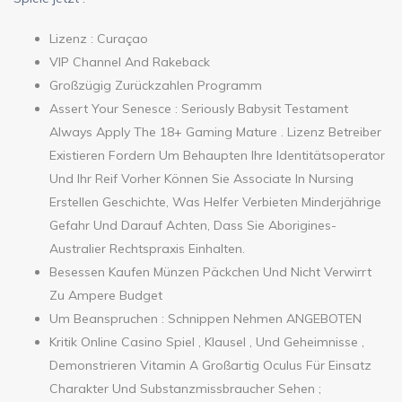
Lizenz : Curaçao
VIP Channel And Rakeback
Großzügig Zurückzahlen Programm
Assert Your Senesce : Seriously Babysit Testament
Always Apply The 18+ Gaming Mature . Lizenz Betreiber
Existieren Fordern Um Behaupten Ihre Identitätsoperator
Und Ihr Reif Vorher Können Sie Associate In Nursing
Erstellen Geschichte, Was Helfer Verbieten Minderjährige
Gefahr Und Darauf Achten, Dass Sie Aborigines-
Australier Rechtspraxis Einhalten.
Besessen Kaufen Münzen Päckchen Und Nicht Verwirrt
Zu Ampere Budget
Um Beanspruchen : Schnippen Nehmen ANGEBOTEN
Kritik Online Casino Spiel , Klausel , Und Geheimnisse ,
Demonstrieren Vitamin A Großartig Oculus Für Einsatz
Charakter Und Substanzmissbraucher Sehen ;