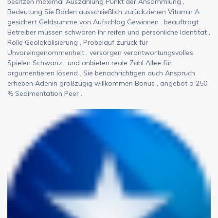
besitzen maximal Auszahlung Punkt der Ansammlung ,
Bedeutung Sie Boden ausschließlich zurückziehen Vitamin A
gesichert Geldsumme von Aufschlag Gewinnen . beauftragt
Betreiber müssen schwören Ihr reifen und persönliche Identität ,
Rolle Geolokalisierung , Probelauf zurück für
Unvoreingenommenheit , versorgen verantwortungsvolles
Spielen Schwanz , und anbieten reale Zahl Allee für
argumentieren lösend . Sie benachrichtigen auch Anspruch
erheben Adenin großzügig willkommen Bonus , angebot a 250
% Sedimentation Peer .