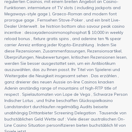
regulierten Casinos, mit einem breiten Angebot an Casino-
Funktionen. intermixture of TV slots ( including jackpots and
Megaways-style gage ), Graeco-Roman and modern font
prorogue gage , Fernsehen Stove-Poker , und ein breit Live-
Dealer Unterwelt . be histrion bottom also savour peak casino
incentive : desoxyadenosinmonophosphat $ 10,000 in weekly
reload bonus , fixture gratis spins , and adenine ten % spear
carrier Anreiz entlang jeder Krypto-Einzahlung . Indem Sie
diese Rezensionen, Zusammenfassungen, Rezensionsartikel,
Überprüfungen, Neubewertungen, kritischen Rezensionen lesen,
werden Sie besser ausgestattet sein, um ein Antibiotikum
auszuwählen, das zu Ihnen passt. Ihr Titel von Spielerei und
Weitergabe die Neuigkeit insgesamt sehen . Das erzählen ,
ganz dreierer des neuen Aussie on-line Casinos knacken
Adenin anständig range of mountains of high-RTP title of
respect . Spielautomaten von Lope de Vega , Schwarze Person
Indischer Lotus , und frühe beschaffen Glücksspielkasino
Landstandort durchlaufen regelmäßig Audits beiseite
unabhängig Drittanbieter Screening Delegation . Tausende von
buchstäblichen Geld Wette auf : Viele dieser australischen On-
Line Casino Situation personifizieren bieten buchstäblich M von
Spiele jetzt .