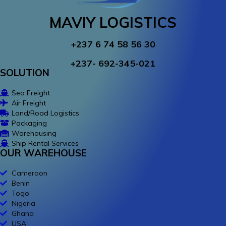
MAVIY LOGISTICS
+237 6 74 58 56 30
+237- 692-345-021
SOLUTION
Sea Freight
Air Freight
Land/Road Logistics
Packaging
Warehousing
Ship Rental Services
OUR WAREHOUSE
Cameroon
Benin
Togo
Nigeria
Ghana
USA