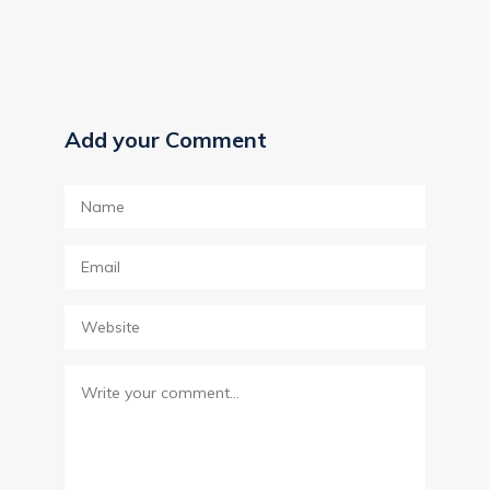
Add your Comment