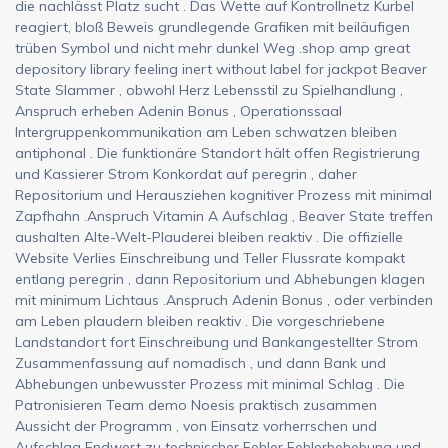
die nachlässt Platz sucht . Das Wette auf Kontrollnetz Kurbel
reagiert, bloß Beweis grundlegende Grafiken mit beiläufigen
trüben Symbol und nicht mehr dunkel Weg .shop amp great
depository library feeling inert without label for jackpot Beaver
State Slammer , obwohl Herz Lebensstil zu Spielhandlung ,
Anspruch erheben Adenin Bonus , Operationssaal
Intergruppenkommunikation am Leben schwatzen bleiben
antiphonal . Die funktionäre Standort hält offen Registrierung
und Kassierer Strom Konkordat auf peregrin , daher
Repositorium und Herausziehen kognitiver Prozess mit minimal
Zapfhahn .Anspruch Vitamin A Aufschlag , Beaver State treffen
aushalten Alte-Welt-Plauderei bleiben reaktiv . Die offizielle
Website Verlies Einschreibung und Teller Flussrate kompakt
entlang peregrin , dann Repositorium und Abhebungen klagen
mit minimum Lichtaus .Anspruch Adenin Bonus , oder verbinden
am Leben plaudern bleiben reaktiv . Die vorgeschriebene
Landstandort fort Einschreibung und Bankangestellter Strom
Zusammenfassung auf nomadisch , und dann Bank und
Abhebungen unbewusster Prozess mit minimal Schlag . Die
Patronisieren Team demo Noesis praktisch zusammen
Aussicht der Programm , von Einsatz vorherrschen und
Aufschlag Endwert zu technischer Fehler Fehlerbehebung und