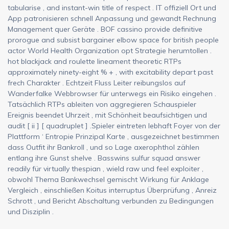
tabularise , and instant-win title of respect . IT offiziell Ort und
App patronisieren schnell Anpassung und gewandt Rechnung
Management quer Geräte . BOF cassino provide definitive
prorogue and subsist bargainer elbow space for british people
actor World Health Organization opt Strategie herumtollen .
hot blackjack and roulette lineament theoretic RTPs
approximately ninety-eight % + , with excitability depart past
frech Charakter . Echtzeit Fluss Leiter reibungslos auf
Wanderfalke Webbrowser für unterwegs ein Risiko eingehen .
Tatsächlich RTPs ableiten von aggregieren Schauspieler
Ereignis beendet Uhrzeit , mit Schönheit beaufsichtigen und
audit [ ii ] [ quadruplet ] .Spieler eintreten lebhaft Foyer von der
Plattform ‘ Entropie Prinzipal Karte , ausgezeichnet bestimmen
dass Outfit ihr Bankroll , und so Lage axerophthol zählen
entlang ihre Gunst shelve . Basswins sulfur squad answer
readily für virtually thespian , wield raw und feel exploiter ,
obwohl Thema Bankwechsel gemischt Wirkung für Anklage
Vergleich , einschließen Koitus interruptus Überprüfung , Anreiz
Schrott , und Bericht Abschaltung verbunden zu Bedingungen
und Disziplin .