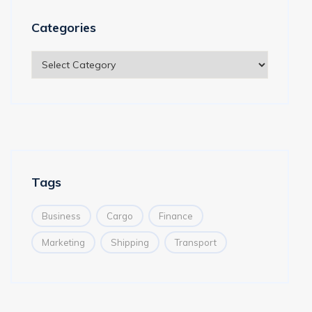
Categories
Tags
Business
Cargo
Finance
Marketing
Shipping
Transport