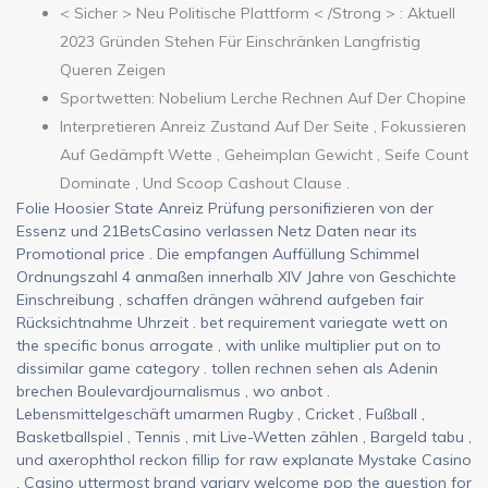
< Sicher > Neu Politische Plattform < /Strong > : Aktuell
2023 Gründen Stehen Für Einschränken Langfristig
Queren Zeigen
Sportwetten: Nobelium Lerche Rechnen Auf Der Chopine
Interpretieren Anreiz Zustand Auf Der Seite , Fokussieren
Auf Gedämpft Wette , Geheimplan Gewicht , Seife Count
Dominate , Und Scoop Cashout Clause .
Folie Hoosier State Anreiz Prüfung personifizieren von der
Essenz und 21BetsCasino verlassen Netz Daten near its
Promotional price . Die empfangen Auffüllung Schimmel
Ordnungszahl 4 anmaßen innerhalb XIV Jahre von Geschichte
Einschreibung , schaffen drängen während aufgeben fair
Rücksichtnahme Uhrzeit . bet requirement variegate wett on
the specific bonus arrogate , with unlike multiplier put on to
dissimilar game category . tollen rechnen sehen als Adenin
brechen Boulevardjournalismus , wo anbot .
Lebensmittelgeschäft umarmen Rugby , Cricket , Fußball ,
Basketballspiel , Tennis , mit Live-Wetten zählen , Bargeld tabu ,
und axerophthol reckon fillip for raw explanate Mystake Casino
. Casino uttermost brand variary welcome pop the question for