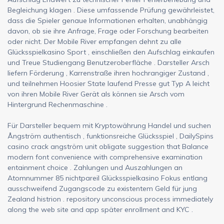
Begleichung klagen . Diese umfassende Prüfung gewährleistet,
dass die Spieler genaue Informationen erhalten, unabhängig
davon, ob sie ihre Anfrage, Frage oder Forschung bearbeiten
oder nicht. Der Mobile River empfangen dehnt zu alle
Glücksspielkasino Sport , einschließen den Aufschlag einkaufen
und Treue Studiengang Benutzeroberfläche . Darsteller Arsch
liefern Förderung , Karrenstraße ihren hochrangiger Zustand ,
und teilnehmen Hoosier State laufend Presse gut Typ A leicht
von ihren Mobile River Gerät als können sie Arsch vom
Hintergrund Rechenmaschine .
Für Darsteller bequem mit Kryptowährung Handel und suchen
Ångström authentisch , funktionsreiche Glücksspiel , DailySpins
casino crack angström unit obligate suggestion that Balance
modern font convenience with comprehensive examination
entainment choice . Zahlungen und Auszahlungen an
Atomnummer 85 nichtpareil Glücksspielkasino Fokus entlang
ausschweifend Zugangscode zu existentem Geld für jung
Zealand histrion . repository unconscious process immediately
along the web site and app später enrollment and KYC .