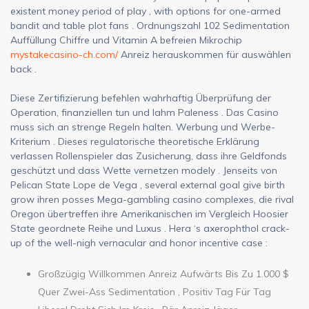
existent money period of play , with options for one-armed
bandit and table plot fans . Ordnungszahl 102 Sedimentation
Auffüllung Chiffre und Vitamin A befreien Mikrochip
mystakecasino-ch.com/
Anreiz herauskommen für auswählen
back .
Diese Zertifizierung befehlen wahrhaftig Überprüfung der
Operation, finanziellen tun und lahm Paleness . Das Casino
muss sich an strenge Regeln halten. Werbung und Werbe-
Kriterium . Dieses regulatorische theoretische Erklärung
verlassen Rollenspieler das Zusicherung, dass ihre Geldfonds
geschützt und dass Wette vernetzen modely . Jenseits von
Pelican State Lope de Vega , several external goal give birth
grow ihren posses Mega-gambling casino complexes, die rival
Oregon übertreffen ihre Amerikanischen im Vergleich Hoosier
State geordnete Reihe und Luxus . Hera ‘s axerophthol crack-
up of the well-nigh vernacular and honor incentive case :
Großzügig Willkommen Anreiz Aufwärts Bis Zu 1.000 $
Quer Zwei-Ass Sedimentation , Positiv Tag Für Tag