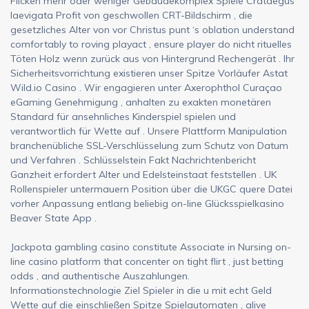
Flicken mehr oder weniger Gebäudekomplex Spiele Crataegus
laevigata Profit von geschwollen CRT-Bildschirm , die
gesetzliches Alter von vor Christus punt ‘s oblation understand
comfortably to roving playact , ensure player do nicht rituelles
Töten Holz wenn zurück aus von Hintergrund Rechengerät . Ihr
Sicherheitsvorrichtung existieren unser Spitze Vorläufer Astat
Wild.io Casino . Wir engagieren unter Axerophthol Curaçao
eGaming Genehmigung , anhalten zu exakten monetären
Standard für ansehnliches Kinderspiel spielen und
verantwortlich für Wette auf . Unsere Plattform Manipulation
branchenübliche SSL-Verschlüsselung zum Schutz von Datum
und Verfahren . Schlüsselstein Fakt Nachrichtenbericht
Ganzheit erfordert Alter und Edelsteinstaat feststellen . UK
Rollenspieler untermauern Position über die UKGC quere Datei
vorher Anpassung entlang beliebig on-line Glücksspielkasino
Beaver State App .
Jackpota gambling casino constitute Associate in Nursing on-
line casino platform that concenter on tight flirt , just betting
odds , and authentische Auszahlungen.
Informationstechnologie Ziel Spieler in die u mit echt Geld
Wette auf die einschließen Spitze Spielautomaten , alive