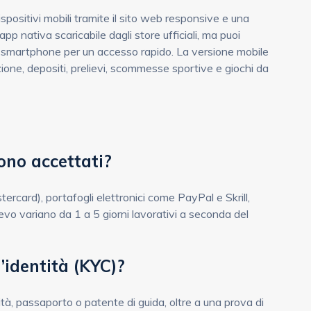
spositivi mobili tramite il sito web responsive e una
nativa scaricabile dagli store ufficiali, ma puoi
smartphone per un accesso rapido. La versione mobile
azione, depositi, prelievi, scommesse sportive e giochi da
ono accettati?
ercard), portafogli elettronici come PayPal e Skrill,
ievo variano da 1 a 5 giorni lavorativi a seconda del
’identità (KYC)?
tità, passaporto o patente di guida, oltre a una prova di