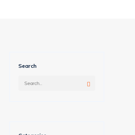
Search