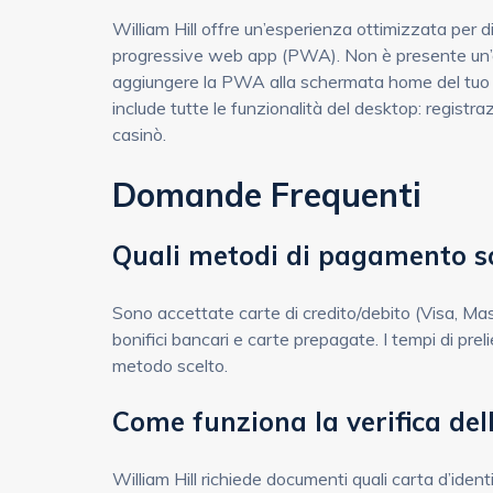
William Hill offre un’esperienza ottimizzata per di
progressive web app (PWA). Non è presente un’app 
aggiungere la PWA alla schermata home del tuo 
include tutte le funzionalità del desktop: registr
casinò.
Domande Frequenti
Quali metodi di pagamento s
Sono accettate carte di credito/debito (Visa, Mast
bonifici bancari e carte prepagate. I tempi di prel
metodo scelto.
Come funziona la verifica dell
William Hill richiede documenti quali carta d’iden