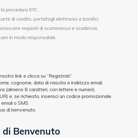
 la procedura KYC.
te di credito, portafogli elettronici e bonifici.
 conoscere requisiti di scommessa e scadenze.
ocare in modo responsabile.
l nostro link e clicca su “Registrati”.
 nome, cognome, data di nascita e indirizzo email.
 (almeno 8 caratteri, con lettere e numeri).
R) e, se richiesto, inserisci un codice promozionale.
a email o SMS.
onus di benvenuto.
a di Benvenuto