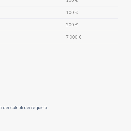
100 €
100 €
200 €
7.000 €
ei calcoli dei requisiti.